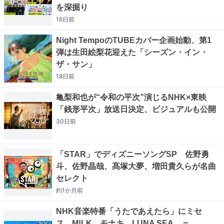
を深掘り
16日
前
Night TempoのTUBEカバー企画始動、第1
弾は生田絵梨花迎えた「シーズン・イン・
ザ・サン」
18日
前
亀梨和也が“令和の平次”演じるNHK×東映
「銭形平次」放送日決定、ビジュアルも公開
30日
前
「STAR」でディズニーソングSP 佐野勇
斗、佐野晶哉、髙塚大夢、増田貴久らが名曲
セレクト
約1か月
前
NHK音楽特番「うたであえたら」にミセ
ス、M!LK、モナキ、LUNA SEA、＝