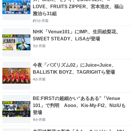
LOVE、FRUITS ZIPPER、宮本浩次、福山
雅治ら31組
約1か月
前
NHK「Venue101」にIMP.、生田絵梨花、
SWEET STEADY、LiSAが登場
3か月
前
今夜「バズリズム02」にJuice=Juice、
BALLISTIK BOYZ、TAGRIGHTら登場
4か月
前
BE:FIRSTの超細かい“あるある”「Venue
101」で判明 Aooo、Kis-My-Ft2、NiziUも
登場
4か月
前