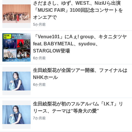
さだまさし、ゆず、WEST.、NiziUら出演
「MUSIC FAIR」3100回記念コンサートを
オンエアで
5か月
前
「Venue101」にAぇ! group、キタニタツヤ
feat. BABYMETAL、syudou、
STARGLOW登場
6か月
前
生田絵梨花が全国ツアー開催、ファイナルは
NHKホール
6か月
前
生田絵梨花が初のフルアルバム「I.K.T」リ
リース、テーマは“等身大の愛”
7か月
前