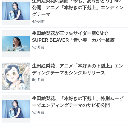
生田絵梨花の新曲「今も、ありがとう」MV
公開 アニメ「本好きの下剋上」エンディン
グテーマ
4か月
前
生田絵梨花が三ツ矢サイダー新CMで
SUPER BEAVER「青い春」カバー披露
5か月
前
生田絵梨花、アニメ「本好きの下剋上」エン
ディングテーマをシングルリリース
5か月
前
生田絵梨花、「本好きの下剋上」特別ムービ
ーでエンディングテーマのサビ初公開
5か月
前