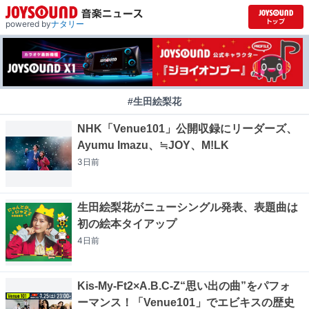
powered by
ナタリー
#生田絵梨花
NHK「Venue101」公開収録にリーダーズ、
Ayumu Imazu、≒JOY、M!LK
3日
前
生田絵梨花がニューシングル発表、表題曲は
初の絵本タイアップ
4日
前
Kis-My-Ft2×A.B.C-Z“思い出の曲”をパフォ
ーマンス！「Venue101」でエビキスの歴史