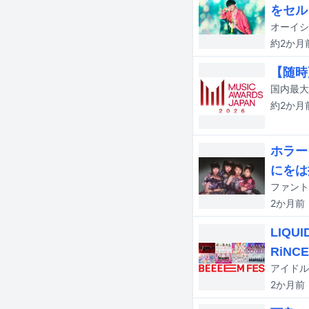
をセル
オーイシ
約2か月
【随時更
約2か月
ホラー
にをは
ファント
2か月
前
LIQ
RiNC
アイドルイ
2か月
前