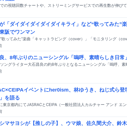
が「ダイダイダイダイダイキライ」など“歌ってみた”楽
東阪でワンマン
前
良、8年ぶりのニューシングル「嗚呼、素晴らしき日常
前
RAC×CEIPAイベントにher0ism、林ゆうき、ねじ式
」を語る
前
シマサヨシが【推しの子】、ウマ娘、佐久間大介、鈴木