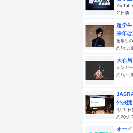
21日
前
超学生
来年は
約1か月
大石昌
約1か月
JAS
外展開
約2か月
オーイ