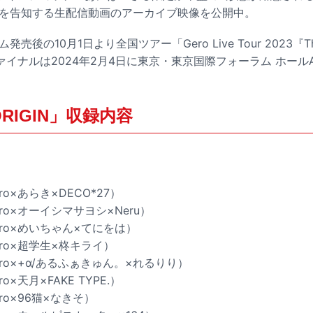
発売を告知する生配信動画のアーカイブ映像を公開中。
売後の10月1日より全国ツアー「Gero Live Tour 2023『The
イナルは2024年2月4日に東京・東京国際フォーラム ホール
 ORIGIN」収録内容
o×あらき×DECO*27）
o×オーイシマサヨシ×Neru）
ro×めいちゃん×てにをは）
ro×超学生×柊キライ）
ro×+α/あるふぁきゅん。×れるりり）
×天月×FAKE TYPE.）
o×96猫×なきそ）