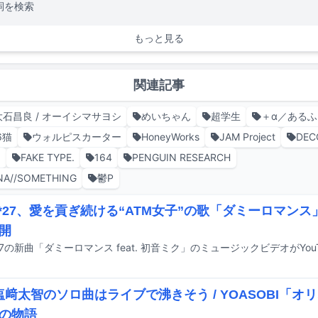
詞を検索
もっと見る
関連記事
大石昌良 / オーイシマサヨシ
めいちゃん
超学生
＋α／ある
6猫
ウォルピスカーター
HoneyWorks
JAM Project
DEC
り
FAKE TYPE.
164
PENGUIN RESEARCH
NA//SOMETHING
鬱P
O*27、愛を貢ぎ続ける“ATM女子”の歌「ダミーロマン
開
*27の新曲「ダミーロマンス feat. 初音ミク」のミュージックビデオがYo
K塩﨑太智のソロ曲はライブで沸きそう / YOASOBI「
の物語