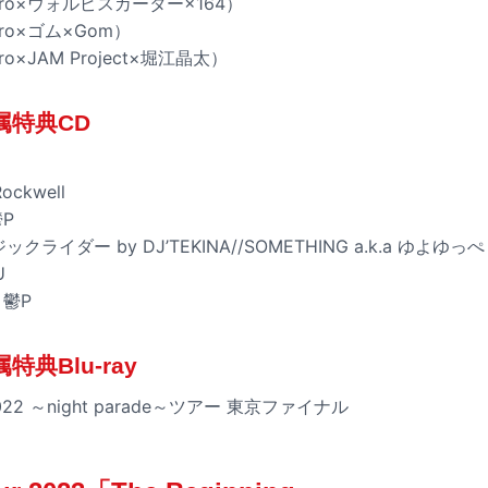
ro×ウォルピスカーター×164）
o×ゴム×Gom）
×JAM Project×堀江晶太）
属特典CD
Rockwell
鬱P
クライダー by DJ’TEKINA//SOMETHING a.k.a ゆよゆっぺ
U
 鬱P
典Blu-ray
r 2022 ～night parade～ツアー 東京ファイナル