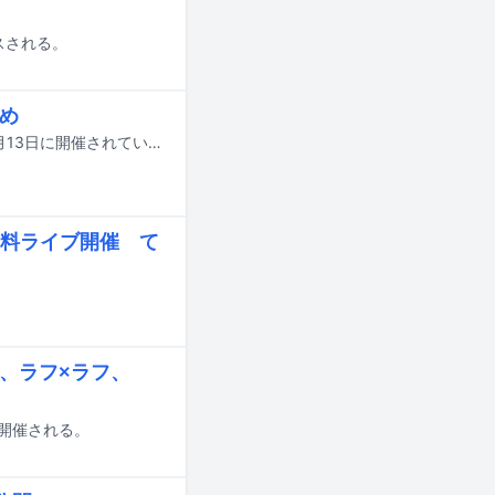
スされる。
とめ
国内最大規模の国際音楽賞「MUSIC AWARDS JAPAN 2026」の授賞式が本日6月13日に開催されている。この記事では各部門の受賞結果を発表していく。以下リストの★印が受賞者・受賞作品となる。
料ライブ開催 て
イ、ラフ×ラフ、
にて開催される。