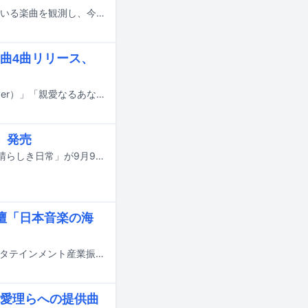
YouTubeでの視聴回数チャートや、ストリーミングサービスでの再生数が伸びている楽曲を観測し、今何が注目されているのかを解説する週イチ連載「再生数急上昇ソング定点観測」。今週はYouTubeで7月3日から7月9日にかけて集計されたミュージックビデオランキングの中から要注目トピックをピックアップします。
曲4曲リリース、
超学生の“歌ってみた”楽曲「キャットラビング（cover）」「モニタリング（cover）」「親愛なるあなたは火葬（cover）」「ダイダイダイダイダイキライ feat.ウォルピスカーター（cover）」が本日7月6日に配信リリースされた。
」発売
シンガーソングライター大石昌良の約8年ぶりとなるニューシングル「嗚呼、素晴らしき日常」が9月9日にCDリリースされることが決定した。
ら登壇「日本音楽の海
6月12日に東京都内にてJASRACとCEIPA（一般社団法人カルチャー アンド エンタテインメント産業振興会）によるクリエイター支援イベント「JASRAC Creator Seminar -MUSIC AWARDS JAPAN WEEK JASRAC×CEIPA-」が開催された。本イベントは2部構成で行われ、YouTube日本音楽パートナーシップ責任者の鬼頭武也氏、Spotify Japan音楽企画推進統括の芦澤紀子氏、ソングライター / プロデューサーのher0ism、劇伴 / アニメ音楽作曲家の林ゆうき、ボカロPのねじ式が登壇した。
愛理らへの提供曲