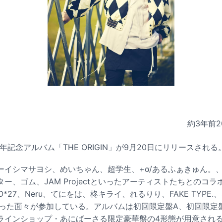
約3年前
2
周年記念アルバム「THE ORIGIN」が9月20日にリリースされる
イシマサヨシ、めいちゃん、超学生、+α/あるふぁきゅん。、天
ー、ゴム、JAM Projectといったアーティストたちとのコ
*27、Neru、てにをは、柊キライ、れるりり、FAKE TYPE.
いった面々が参加している。アルバムは初回限定盤A、初回限定盤
インショップ・あにばーさる限定豪華盤の4形態が用意される。Y