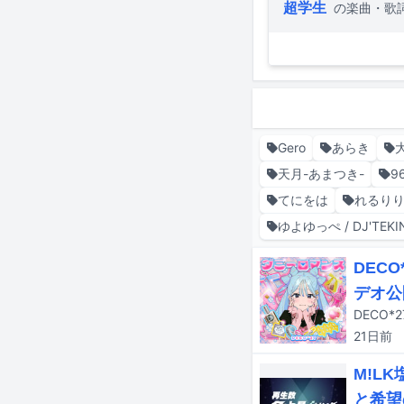
超学生
の楽曲・歌
Gero
あらき
天月-あまつき-
9
てにをは
れるり
ゆよゆっぺ / DJ'TEKI
DEC
デオ公
DECO
21日
前
M!L
と希望