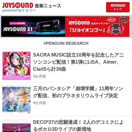
powered by
ナタリー
#PENGUIN RESEARCH
SACRA MUSIC設立10周年を記念したアニ
ソンコンピ配信！第1弾にLiSA、Aimer、
ClariSら計39曲
3か月
前
三月のパンタシア「崩壊学園」11周年ソン
グ配信、初のプラネタリウムライブ決定
4か月
前
DECO*27の悲願達成！ 2人のデコミクによ
るボカロ3Dライブの新境地