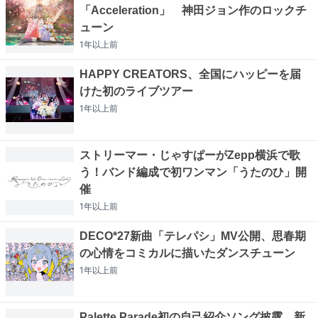
「Acceleration」 神田ジョン作のロックチ
ューン
1年以上
前
HAPPY CREATORS、全国にハッピーを届
けた初のライブツアー
1年以上
前
ストリーマー・じゃすぱーがZepp横浜で歌
う！バンド編成で初ワンマン「うたのひ」開
催
1年以上
前
DECO*27新曲「テレパシ」MV公開、思春期
の心情をコミカルに描いたダンスチューン
1年以上
前
Palette Parade初の自己紹介ソング披露、新