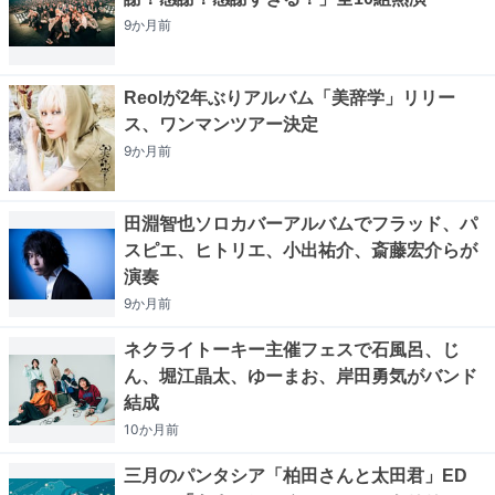
9か月
前
Reolが2年ぶりアルバム「美辞学」リリー
ス、ワンマンツアー決定
9か月
前
田淵智也ソロカバーアルバムでフラッド、パ
スピエ、ヒトリエ、小出祐介、斎藤宏介らが
演奏
9か月
前
ネクライトーキー主催フェスで石風呂、じ
ん、堀江晶太、ゆーまお、岸田勇気がバンド
結成
10か月
前
三月のパンタシア「柏田さんと太田君」ED