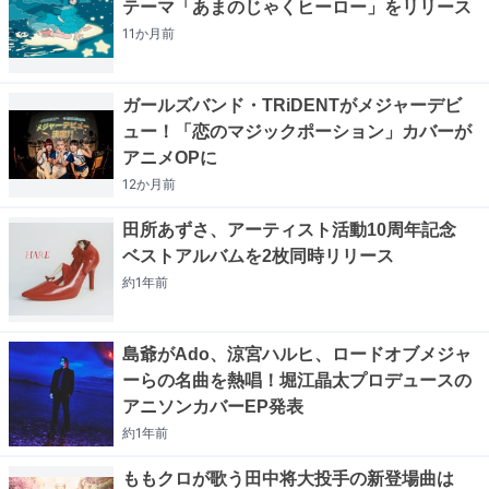
テーマ「あまのじゃくヒーロー」をリリース
11か月
前
ガールズバンド・TRiDENTがメジャーデビ
ュー！「恋のマジックポーション」カバーが
アニメOPに
12か月
前
田所あずさ、アーティスト活動10周年記念
ベストアルバムを2枚同時リリース
約1年
前
島爺がAdo、涼宮ハルヒ、ロードオブメジャ
ーらの名曲を熱唱！堀江晶太プロデュースの
アニソンカバーEP発表
約1年
前
ももクロが歌う田中将大投手の新登場曲は