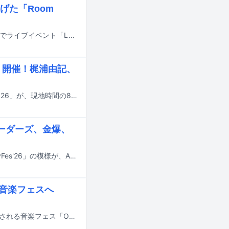
げた「Room
雨宮天が7月25日に大阪・NHK大阪ホール、8月1、2日に東京・Shibuya LOVEZでライブイベント「LAWSON presents 雨宮天 Live Event 2026 -Room Theory-」を開催した。この記事では東京公演の1日目の模様をレポートする。
ES.」開催！梶浦由記、
SACRA MUSICによる海外ライブイベント「SACRA MUSIC FES. × AnimagiC 2026」が、現地時間の8月1日にドイツ・マンハイムのCongress Center Rosengartenで開催された。
、リーダーズ、金爆、
8月8日から11日まで茨城・国営ひたち海浜公園にて行われる音楽フェス「LuckyFes'26」の模様が、ABEMAにて無料で生中継される。
の音楽フェスへ
DOESが10月24、25日にオーストラリアのシドニー、メルボルンの2都市で開催される音楽フェス「Ongaku Music Festival 2026」に出演する。