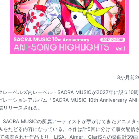
3か月前
2
レーベルズ内レーベル・SACRA MUSICが2027年に設立1
ョンアルバム「SACRA MUSIC 10th Anniversary ANI
が配信リリースされる。
SACRA MUSICの所属アーティストが手がけてきたアニメ
みをたどる内容になっている。本作は計5回に分けて順次配信さ
て発表された作品より、LiSA、Aimer、ClariSらの楽曲計3