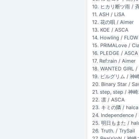
10. ヒカリ断ツ雨 /
11. ASH / LiSA
12. 花の唄 / Aimer
13. KOE / ASCA
14. Howling / FLOW
15. PRIMALove / Cla
16. PLEDGE / ASCA
17. Ref:rain / Aimer
18. WANTED GIRL / 
19. ピルグリム / 神崎エ
20. Binary Star / S
21. step, step / 
22. 凛 / ASCA
23. キミの隣 / halca
24. Independence
25. 明日もまた / hal
26. Truth. / TrySail
27. Rea(s)oN / 神崎