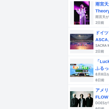
雨宮天
Theor
2日
前
ドイツ「
ASC
2日
前
「Lu
ふるっぱ
8日
前
アメリ
FLO
9日
前