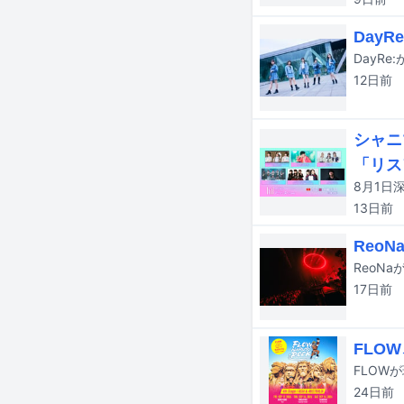
Day
12日
前
シャニ
「リス
13日
前
Reo
17日
前
FLO
24日
前