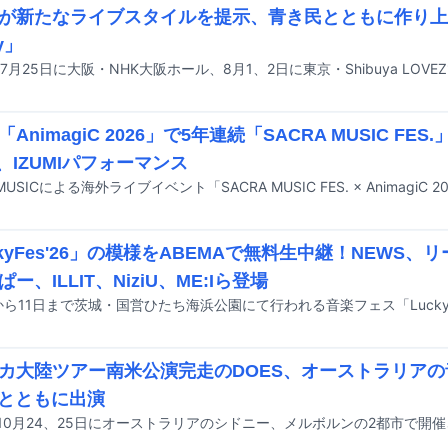
が新たなライブスタイルを提示、青き民とともに作り上
y」
AnimagiC 2026」で5年連続「SACRA MUSIC F
A、IZUMIパフォーマンス
ckyFes'26」の模様をABEMAで無料生中継！NEWS
ー、ILLIT、NiziU、ME:Iら登場
カ大陸ツアー南米公演完走のDOES、オーストラリア
Wとともに出演