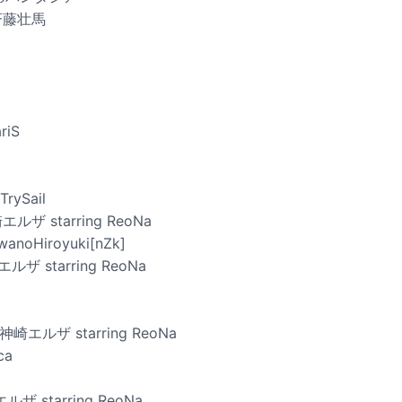
 斉藤壮馬
riS
TrySail
ルザ starring ReoNa
awanoHiroyuki[nZk]
神崎エルザ starring ReoNa
 / 神崎エルザ starring ReoNa
ca
エルザ starring ReoNa