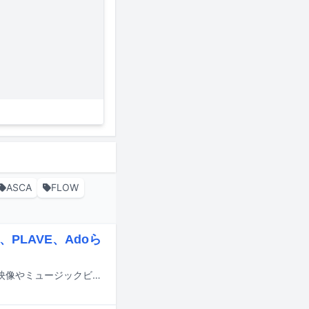
ASCA
FLOW
、PLAVE、Adoら
8月21日から23日までYouTubeにて、113組のアーティストの撮り下ろしライブ映像やミュージックビデオなどを一気にライブ配信またはプレミア公開するイベント「YouTube Music Weekend 12.0」が開催される。