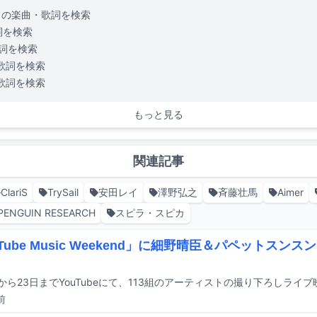
の楽曲・歌詞を検索
詞を検索
詞を検索
歌詞を検索
歌詞を検索
もっと見る
関連記事
ClariS
TrySail
安田レイ
澤野弘之
斉藤壮馬
Aimer
PENGUIN RESEARCH
スピラ・スピカ
Tube Music Weekend」に細野晴臣＆パペットスンスン
前