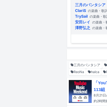
三月のパンタシア
ClariS
の楽曲・歌
TrySail
の楽曲・歌
安田レイ
の楽曲・
澤野弘之
の楽曲・
三月のパンタシア
ReoNa
halca
「You
113組
約2時間