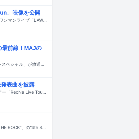
Run」映像を公開
DayRe:が5月に東京・板橋区立文化会館 大ホールで開催したデビュー1周年記念ワンマンライブ「LAWSON presents DayRe: 1st Anniversary Live - Page:366 -」より、「Here We Run」の映像がYouTubeで公開された。
最前線！MAJの
8月1日深夜に、NHK総合にて特別番組「MUSIC AWARDS JAPAN 2026 アニソンスペシャル」が放送されることが決定した。
未発表曲を披露
ReoNaが昨日7月19日に大阪・Zepp Namba（OSAKA）で全国ライブハウスツアー「ReoNa Live Tour 2026 “De:TOUR -動脈-”」をスタートさせた。
FLOWが現在開催中のワールドツアー「FLOW WORLD TOUR 2026 “NARUTO THE ROCK”」の“4th Stage”にオーストラリアでの2公演が追加された。