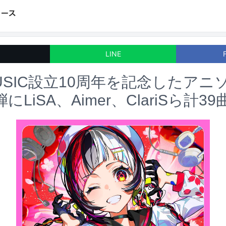
LINE
 MUSIC設立10周年を記念したア
LiSA、Aimer、ClariSら計39