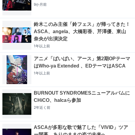
9か月
前
鈴木このみ主催「鈴フェス」が帰ってきた！
ASCA、angela、大橋彩香、芹澤優、東山
奈央が出演決定
1年以上
前
アニメ「ばいばい、アース」第2期OPテーマ
はWho-ya Extended 、EDテーマはASCA
1年以上
前
BURNOUT SYNDROMESニューアルバムに
CHiCO、halcaら参加
2年近く
前
ASCAが多彩な歌で魅了した「VIVID」ツア
ー閉幕、ありのままの姿で未来へ