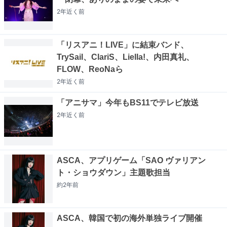
2年近く
前
「リスアニ！LIVE」に結束バンド、
TrySail、ClariS、Liella!、内田真礼、
FLOW、ReoNaら
2年近く
前
「アニサマ」今年もBS11でテレビ放送
2年近く
前
ASCA、アプリゲーム「SAO ヴァリアン
ト・ショウダウン」主題歌担当
約2年
前
ASCA、韓国で初の海外単独ライブ開催