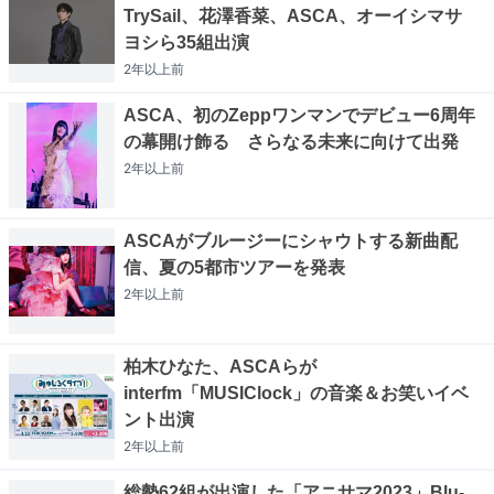
TrySail、花澤香菜、ASCA、オーイシマサ
ヨシら35組出演
2年以上
前
ASCA、初のZeppワンマンでデビュー6周年
の幕開け飾る さらなる未来に向けて出発
2年以上
前
ASCAがブルージーにシャウトする新曲配
信、夏の5都市ツアーを発表
2年以上
前
柏木ひなた、ASCAらが
interfm「MUSIClock」の音楽＆お笑いイベ
ント出演
2年以上
前
総勢62組が出演した「アニサマ2023」Blu-