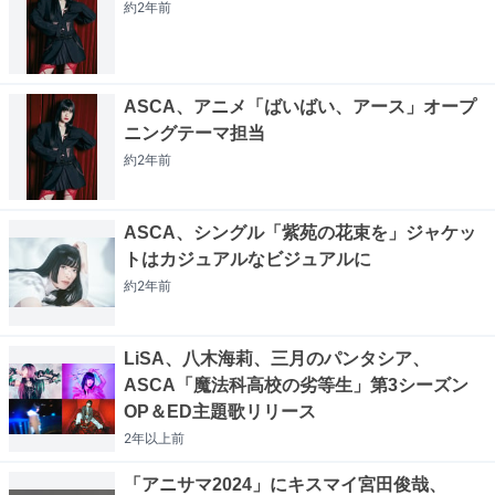
約2年
前
ASCA、アニメ「ばいばい、アース」オープ
ニングテーマ担当
約2年
前
ASCA、シングル「紫苑の花束を」ジャケッ
トはカジュアルなビジュアルに
約2年
前
LiSA、八木海莉、三月のパンタシア、
ASCA「魔法科高校の劣等生」第3シーズン
OP＆ED主題歌リリース
2年以上
前
「アニサマ2024」にキスマイ宮田俊哉、