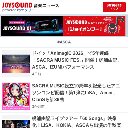
powered by
ナタリー
#ASCA
ドイツ「AnimagiC 2026」で5年連続
「SACRA MUSIC FES.」開催！梶浦由記、
ASCA、IZUMIパフォーマンス
4日
前
SACRA MUSIC設立10周年を記念したアニ
ソンコンピ配信！第1弾にLiSA、Aimer、
ClariSら計39曲
3か月
前
梶浦由記ライブツアー「60 Songs」映像
化！LiSA、KOKIA、ASCAら出演の千秋楽