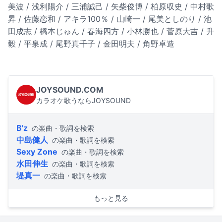
美波 / 浅利陽介 / 三浦誠己 / 矢柴俊博 / 柏原収史 / 中村歌
昇 / 佐藤恋和 / アキラ100％ / 山崎一 / 尾美としのり / 池
田成志 / 橋本じゅん / 春海四方 / 小林勝也 / 菅原大吉 / 升
毅 / 平泉成 / 尾野真千子 / 金田明夫 / 角野卓造
JOYSOUND.COM
カラオケ歌うならJOYSOUND
B'z
の楽曲・歌詞を検索
中島健人
の楽曲・歌詞を検索
Sexy Zone
の楽曲・歌詞を検索
水田伸生
の楽曲・歌詞を検索
堤真一
の楽曲・歌詞を検索
もっと見る