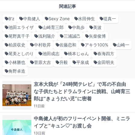
関連記事
B'z
中島健人
Sexy Zone
水田伸生
堤真一
池田エライザ
山崎育三郎
中島歩
美波
尾野真千子
浅利陽介
三浦誠己
矢柴俊博
柏原収史
中村歌昇
佐藤恋和
アキラ100%
山崎一
尾美としのり
池田成志
橋本じゅん
春海四方
小林勝也
菅原大吉
升毅
平泉成
金田明夫
角野卓造
京本大我が「24時間テレビ」で耳の不自由
な子供たちとドラムラインに挑戦、山崎育三
郎は“きょうだい児”に密着
11日
前
中島健人が初のフリーイベント開催、ミニラ
イブと“キュン♡”お渡し会
13日
前