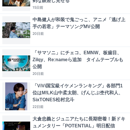
剣な眼差し見せる
15日
前
中島健人が和装で鬼ごっこ、アニメ「逃げ上
手の若君」テーマソングMV公開
20日
前
「サマソニ」にチェコ、EMNW、板歯目、
Zilqy、Re:nameら追加 タイムテーブルも
公開
20日
前
「ViVi国宝級イケメンランキング」各部門1
位はM!LK山中柔太朗、げんじぶ杢代和人、
SixTONES松村北斗
22日
前
大倉忠義とジュニアたちに長期密着！新ドキ
ュメンタリー「POTENTIAL」明日配信