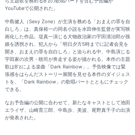
ら主題歌を務めるB'zの歌唱パートを含む予告編が
YouTubeで公開された。
中島健人（Sexy Zone）が主演を務める「おまえの罪を自
白しろ」は、真保裕一の同名小説を水田伸生監督が実写映
画化した作品。堤真一演じる大物政治家の宇田清治郎が孫
娘を誘拐され、犯人から「明日夕方5時までに記者会見を
開き、おまえの罪を自白しろ」と迫られる中、中島演じる
宇田家の次男・晄司が奔走する姿が描かれる。本作の主題
歌はB'zによる楽曲「Dark Rainbow」。予告映像では緊
張感をはらんだストーリー展開を見せる本作のダイジェス
トを、「Dark Rainbow」の歌唱パートとともにチェック
できる。
なお予告編の公開に合わせて、新たなキャストとして池田
エライザ、山崎育三郎、中島歩、美波、尾野真千子の出演
が発表された。