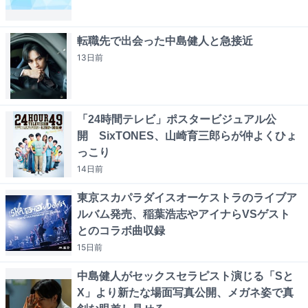
転職先で出会った中島健人と急接近
13日
前
「24時間テレビ」ポスタービジュアル公
開 SixTONES、山崎育三郎らが仲よくひょ
っこり
14日
前
東京スカパラダイスオーケストラのライブア
ルバム発売、稲葉浩志やアイナらVSゲスト
とのコラボ曲収録
15日
前
中島健人がセックスセラピスト演じる「Sと
X」より新たな場面写真公開、メガネ姿で真