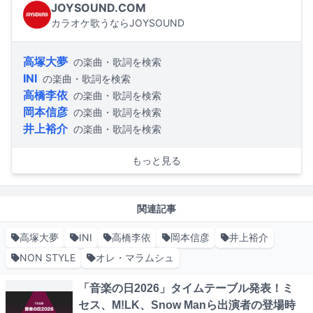
JOYSOUND.COM
カラオケ歌うならJOYSOUND
高塚大夢
の楽曲・歌詞を検索
INI
の楽曲・歌詞を検索
高橋李依
の楽曲・歌詞を検索
岡本信彦
の楽曲・歌詞を検索
井上裕介
の楽曲・歌詞を検索
もっと見る
関連記事
高塚大夢
INI
高橋李依
岡本信彦
井上裕介
NON STYLE
オレ・マラムシュ
「音楽の日2026」タイムテーブル発表！ミ
セス、M!LK、Snow Manら出演者の登場時