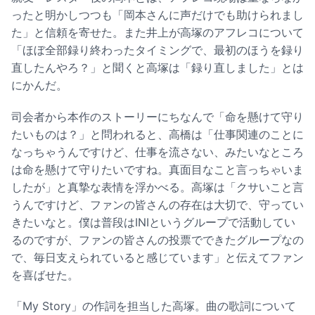
ったと明かしつつも「岡本さんに声だけでも助けられまし
た」と信頼を寄せた。また井上が高塚のアフレコについて
「ほぼ全部録り終わったタイミングで、最初のほうを録り
直したんやろ？」と聞くと高塚は「録り直しました」とは
にかんだ。
司会者から本作のストーリーにちなんで「命を懸けて守り
たいものは？」と問われると、高橋は「仕事関連のことに
なっちゃうんですけど、仕事を流さない、みたいなところ
は命を懸けて守りたいですね。真面目なこと言っちゃいま
したが」と真摯な表情を浮かべる。高塚は「クサいこと言
うんですけど、ファンの皆さんの存在は大切で、守ってい
きたいなと。僕は普段はINIというグループで活動してい
るのですが、ファンの皆さんの投票でできたグループなの
で、毎日支えられていると感じています」と伝えてファン
を喜ばせた。
「My Story」の作詞を担当した高塚。曲の歌詞について