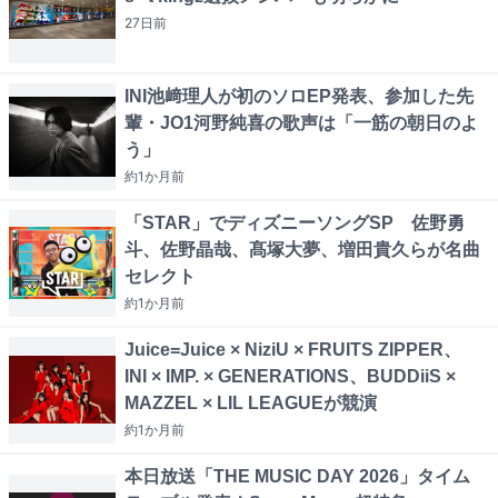
27日
前
INI池﨑理人が初のソロEP発表、参加した先
輩・JO1河野純喜の歌声は「一筋の朝日のよ
う」
約1か月
前
「STAR」でディズニーソングSP 佐野勇
斗、佐野晶哉、髙塚大夢、増田貴久らが名曲
セレクト
約1か月
前
Juice=Juice × NiziU × FRUITS ZIPPER、
INI × IMP. × GENERATIONS、BUDDiiS ×
MAZZEL × LIL LEAGUEが競演
約1か月
前
本日放送「THE MUSIC DAY 2026」タイム