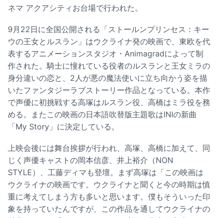
ネマ アクアシティお台場で行われた。
9月22日に全国公開される「ストールンプリンセス：キー
ウの王女とルスラン」はウクライナ発の映画で、東欧を代
表するアニメーションスタジオ・Animagradによって制
作された。騎士に憧れている役者のルスランと王女ミラの
身分違いの恋と、2人が悪の魔法使いに立ち向かう姿を描
いたファンタジーラブストーリー作品となっている。本作
で声優に初挑戦する高塚はルスラン役、高橋はミラ役を務
める。またこの映画の日本語吹替版主題歌はINIの新曲
「My Story」に決定している。
上映会後には舞台挨拶が行われ、高塚、高橋に加えて、同
じく声優キャストの岡本信彦、井上裕介（NON
STYLE）、工藤ディマも登壇。まず高塚は「この映画は
ウクライナの映画です。ウクライナと聞くと今の時期は慎
重に考えてしまう方も多いと思います。僕もそういった印
象を持っていたんですが、この作品を通してウクライナの