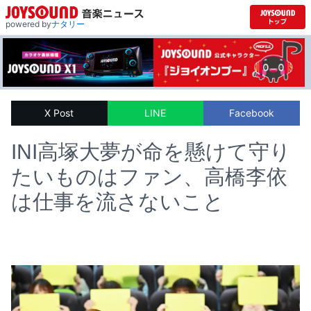
powered by
ナタリー
X Post
LINE
Facebook
INI高塚大夢が命を懸けて守り
たいものはファン、高橋李依
は仕事を流さないこと