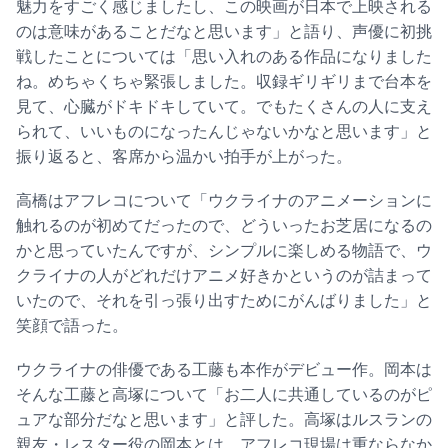
魅力をすごく感じましたし、この映画が日本で上映される
のは意味があることだなと思います」と語り、声優に初挑
戦したことについては「思い入れのある作品になりました
ね。めちゃくちゃ緊張しました。収録ギリギリまで台本を
見て、心臓がドキドキしていて。でもたくさんの人に支え
られて、いいものになったんじゃないかなと思います」と
振り返ると、客席から温かい拍手が上がった。
高橋はアフレコについて「ウクライナのアニメーションに
触れるのが初めてだったので、どういったお芝居になるの
かと思っていたんですが、シンプルに楽しめる物語で、ウ
クライナの人がどれだけアニメ好きかというのが詰まって
いたので、それを引っ張り出すためにがんばりました」と
笑顔で語った。
ウクライナの俳優である工藤も本作がデビュー作。岡本は
そんな工藤と高塚について「お二人に共通しているのがピ
ュアな部分だなと思います」と評した。高塚はルスランの
親友・レスター役の岡本とは、アフレコ現場は重ならなか