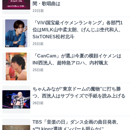
間・歌唱曲は
23日
前
「ViVi国宝級イケメンランキング」各部門1
位はM!LK山中柔太朗、げんじぶ杢代和人、
SixTONES松村北斗
25日
前
「CanCam」が選ぶ今夏の横顔イケメンは
INI西洸人、超特急アロハ、内村颯太
25日
前
ちゃんみなが“東京ドームの魔物”に打ち勝
つ、西洸人はサプライズで手紙を読み上げる
26日
前
TBS「音楽の日」ダンス企画の曲目発表、
s**t kingz選抜メンバーも明らかに