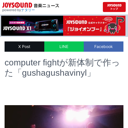
powered by
ナタリー
X Post
LINE
Facebook
computer fightが新体制で作っ
た「gushagushavinyl」