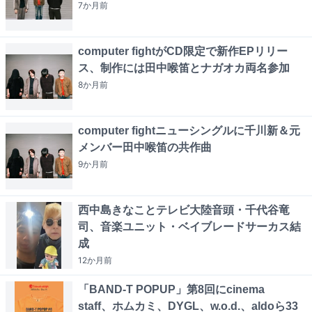
7か月
前
computer fightがCD限定で新作EPリリー
ス、制作には田中喉笛とナガオカ両名参加
8か月
前
computer fightニューシングルに千川新＆元
メンバー田中喉笛の共作曲
9か月
前
西中島きなことテレビ大陸音頭・千代谷竜
司、音楽ユニット・ベイブレードサーカス結
成
12か月
前
「BAND-T POPUP」第8回にcinema
staff、ホムカミ、DYGL、w.o.d.、aldoら33