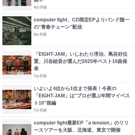
4か月
前
computer fight、CD限定EPよりバンド随一
の“青春チューン”配信
6か月
前
「EIGHT-JAM」いしわたり淳治、蔦谷好位
置、川谷絵音が選んだ2025年ベスト10曲発
表
7か月
前
いよいよ4位から1位まで発表！今夜の
「EIGHT-JAM」は“プロが選ぶ年間マイベス
ト10”後編
7か月
前
computer fight最新EP「a tension」のリリ
ースツアーを大阪、北海道、東京で開催