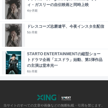
ィ・ガスリーの自伝映画と同時上映
4か月
前
ドレスコーズ志磨遼平、今夜インスタ生配信
5か月
前
STARTO ENTERTAINMENTの縦型ショー
トドラマ企画「エスドラ」始動、第1弾作品
の主演は堂本光一
6か月
前
当サイトのすべての文章や画像などの無断転載・引用を禁じます。