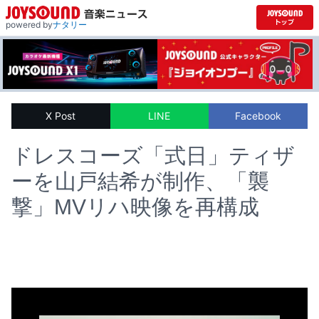
powered by
ナタリー
X Post
LINE
Facebook
ドレスコーズ「式日」ティザ
ーを山戸結希が制作、「襲
撃」MVリハ映像を再構成