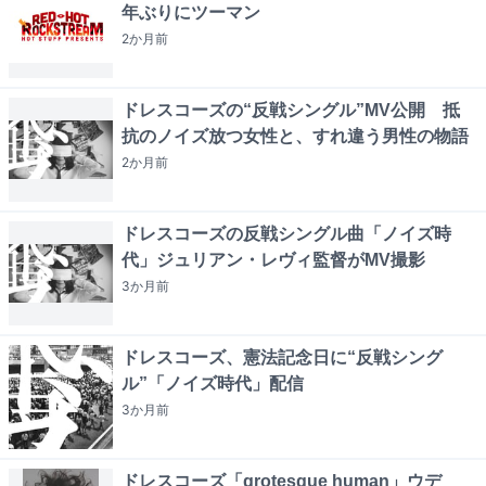
年ぶりにツーマン
2か月
前
ドレスコーズの“反戦シングル”MV公開 抵
抗のノイズ放つ女性と、すれ違う男性の物語
2か月
前
ドレスコーズの反戦シングル曲「ノイズ時
代」ジュリアン・レヴィ監督がMV撮影
3か月
前
ドレスコーズ、憲法記念日に“反戦シング
ル”「ノイズ時代」配信
3か月
前
ドレスコーズ「grotesque human」ウデ