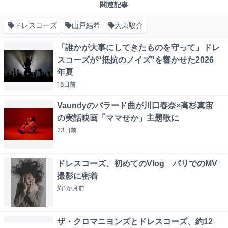
関連記事
ドレスコーズ
山戸結希
大東駿介
「誰かが大事にしてきたものを守って」ドレ
スコーズが“抵抗のノイズ”を響かせた2026
年夏
18日
前
Vaundyのバラード曲が川口春奈×高杉真宙
の実話映画「ママせか」主題歌に
23日
前
ドレスコーズ、初めてのVlog パリでのMV
撮影に密着
約1か月
前
ザ・クロマニヨンズとドレスコーズ、約12