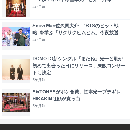
4か月
前
Snow Man佐久間大介、“BTSのヒット戦
略”を学ぶ「サクサクヒムヒム」今夜放送
4か月
前
DOMOTO新シングル「またね」光一と剛が
初めて出会った日にリリース、東阪コンサー
トも決定
5か月
前
SixTONESがボケ合戦、堂本光一ブチギレ、
HIKAKINは顔が真っ白
5か月
前