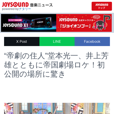
powered by
ナタリー
X Post
LINE
Facebook
“帝劇の住人”堂本光一、井上芳
雄とともに帝国劇場ロケ！初
公開の場所に驚き