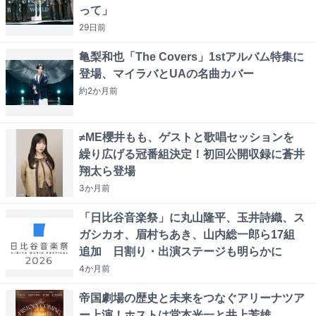
って」
29日
前
亀梨和也「The Covers」1stアルバム特集に
登場、マイラバとUAの名曲カバー
約2か月
前
≠ME櫻井もも、ゲストと歌唱セッションを
繰り広げる冠番組決定！初回公開収録に蒼井
翔太ら登場
3か月
前
「日比谷音楽祭」に丸山隆平、玉井詩織、ス
ガシカオ、眉村ちあき、山内総一郎ら17組
追加 日割り・出演ステージも明らかに
4か月
前
帝国劇場の歴史と未来をつなぐアリーナツア
ー上演！ホストは堂本光一と井上芳雄