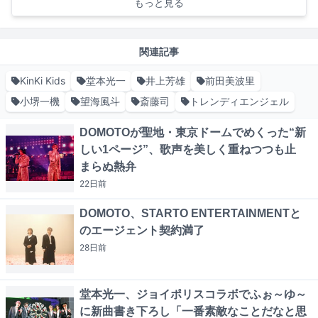
もっと見る
関連記事
KinKi Kids
堂本光一
井上芳雄
前田美波里
小堺一機
望海風斗
斎藤司
トレンディエンジェル
DOMOTOが聖地・東京ドームでめくった“新
しい1ページ”、歌声を美しく重ねつつも止
まらぬ熱弁
22日
前
DOMOTO、STARTO ENTERTAINMENTと
のエージェント契約満了
28日
前
堂本光一、ジョイポリスコラボでふぉ～ゆ～
に新曲書き下ろし「一番素敵なことだなと思