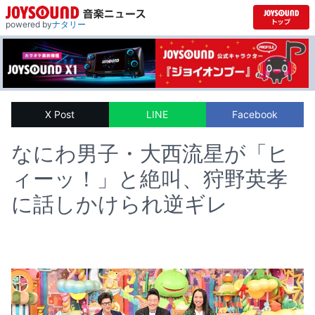
powered by
ナタリー
X Post
LINE
Facebook
なにわ男子・大西流星が「ヒ
ィーッ！」と絶叫、狩野英孝
に話しかけられ逆ギレ