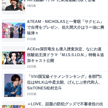
18日
前
&TEAM・NICHOLASと一青窈「サクヒム」
で台湾をプレゼン、佐久間大介はラー油に興
味津々
21日
前
ACEes深田竜生も潜入捜査決定、なにわ道
枝駿佑主演ドラマ「M.I.S.S.I.O.N.」特報＆追
加キャスト公開
22日
前
「ViVi国宝級イケメンランキング」各部門1
位はM!LK山中柔太朗、げんじぶ杢代和人、
SixTONES松村北斗
23日
前
＝LOVE、話題の防犯グッズで不審者役の出