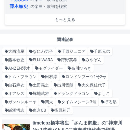
藤本敏史
の楽曲・歌詞を検索
もっと見る
関連記事
大西流星
なにわ男子
千原ジュニア
千原兄弟
藤本敏史
FUJIWARA
狩野英孝
みやぞん
ANZEN漫才
モグライダー
布川ひろき
トム・ブラウン
田村淳
ロンドンブーツ1号2号
白石麻衣
土田晃之
出川哲朗
大久保佳代子
オアシズ
塚地武雅
ドランクドラゴン
よしこ
ガンバレルーヤ
関太
タイムマシーン3号
ぼる塾
飯塚悟志
東京03
指原莉乃
timelesz橋本将生「さんま御殿」の“神奈川
No.1路線バトル”に東海道線代表で登場