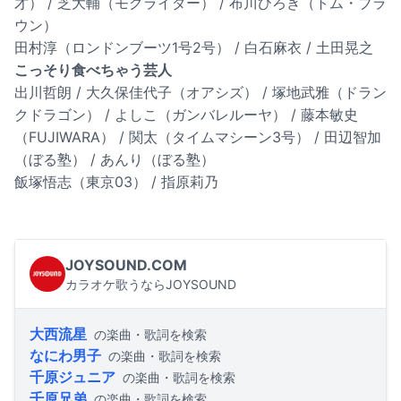
才） / 芝大輔（モグライダー） / 布川ひろき（トム・ブラ
ウン）
田村淳（ロンドンブーツ1号2号） / 白石麻衣 / 土田晃之
こっそり食べちゃう芸人
出川哲朗 / 大久保佳代子（オアシズ） / 塚地武雅（ドラン
クドラゴン） / よしこ（ガンバレルーヤ） / 藤本敏史
（FUJIWARA） / 関太（タイムマシーン3号） / 田辺智加
（ぼる塾） / あんり（ぼる塾）
飯塚悟志（東京03） / 指原莉乃
JOYSOUND.COM
カラオケ歌うならJOYSOUND
大西流星
の楽曲・歌詞を検索
なにわ男子
の楽曲・歌詞を検索
千原ジュニア
の楽曲・歌詞を検索
千原兄弟
の楽曲・歌詞を検索