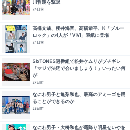
川哲朗を撃退
24日
前
高橋文哉、櫻井海音、高橋恭平、K「ブルー
ロック」の4人が「ViVi」表紙に登場
24日
前
SixTONES冠番組で松井ケムリがブチギレ
「マジで法廷で会いましょう！」いったい何
が
27日
前
なにわ男子と亀梨和也、最高のアミーゴを踊
ることができるのか
28日
前
なにわ男子・大橋和也が霜降り明星せいやを