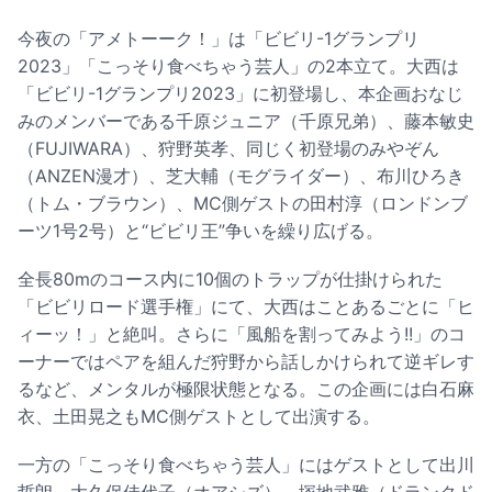
今夜の「アメトーーク！」は「ビビリ-1グランプリ
2023」「こっそり食べちゃう芸人」の2本立て。大西は
「ビビリ-1グランプリ2023」に初登場し、本企画おなじ
みのメンバーである千原ジュニア（千原兄弟）、藤本敏史
（FUJIWARA）、狩野英孝、同じく初登場のみやぞん
（ANZEN漫才）、芝大輔（モグライダー）、布川ひろき
（トム・ブラウン）、MC側ゲストの田村淳（ロンドンブ
ーツ1号2号）と“ビビリ王”争いを繰り広げる。
全長80mのコース内に10個のトラップが仕掛けられた
「ビビリロード選手権」にて、大西はことあるごとに「ヒ
ィーッ！」と絶叫。さらに「風船を割ってみよう!!」のコ
ーナーではペアを組んだ狩野から話しかけられて逆ギレす
るなど、メンタルが極限状態となる。この企画には白石麻
衣、土田晃之もMC側ゲストとして出演する。
一方の「こっそり食べちゃう芸人」にはゲストとして出川