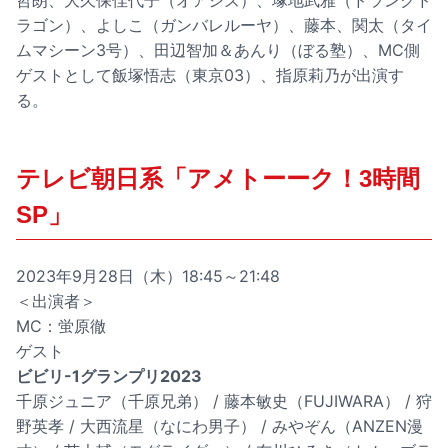
哲朗、大久保佳代子（オアシズ）、塚地武雅（ドランクド
ラゴン）、よしこ（ガンバレルーヤ）、藤本、関太（タイ
ムマシーン3号）、田辺智加＆あんり（ぼる塾）、MC側
ゲストとして飯塚悟志（東京03）、指原莉乃が出演す
る。
テレビ朝日系「アメトーーク！3時間
SP」
2023年9月28日（木）18:45～21:48
＜出演者＞
MC：蛍原徹
ゲスト
ビビリ-1グランプリ2023
千原ジュニア（千原兄弟） / 藤本敏史（FUJIWARA） / 狩
野英孝 / 大西流星（なにわ男子） / みやぞん（ANZEN漫