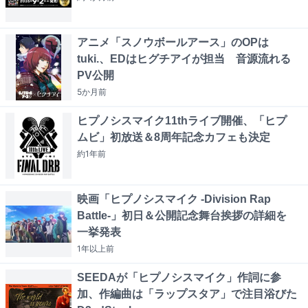
アニメ「スノウボールアース」のOPは
tuki.、EDはヒグチアイが担当 音源流れる
PV公開
5か月
前
ヒプノシスマイク11thライブ開催、「ヒプ
ムビ」初放送＆8周年記念カフェも決定
約1年
前
映画「ヒプノシスマイク -Division Rap
Battle-」初日＆公開記念舞台挨拶の詳細を
一挙発表
1年以上
前
SEEDAが「ヒプノシスマイク」作詞に参
加、作編曲は「ラップスタア」で注目浴びた