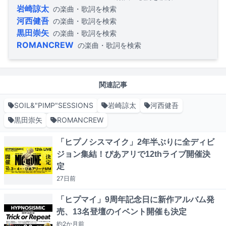
岩崎諒太
の楽曲・歌詞を検索
河西健吾
の楽曲・歌詞を検索
黒田崇矢
の楽曲・歌詞を検索
ROMANCREW
の楽曲・歌詞を検索
関連記事
SOIL&"PIMP"SESSIONS
岩崎諒太
河西健吾
黒田崇矢
ROMANCREW
「ヒプノシスマイク」2年半ぶりに全ディビ
ジョン集結！ぴあアリで12thライブ開催決
定
27日
前
「ヒプマイ」9周年記念日に新作アルバム発
売、13名登壇のイベント開催も決定
約2か月
前