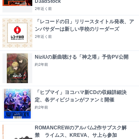
D3adStock
2年近く
前
「レコードの日」リリースタイトル発表、ア
ンバサダーは新しい学校のリーダーズ
2年近く
前
NiziUの新曲聴ける「神之塔」予告PV公開
約2年
前
「ヒプマイ」ヨコハマ新CDの収録詳細決
定、各ディビジョンがファンミ開催
約2年
前
ROMANCREWのアルバム2作サブスク解
禁 ライムス、KREVA、サ上ら参加