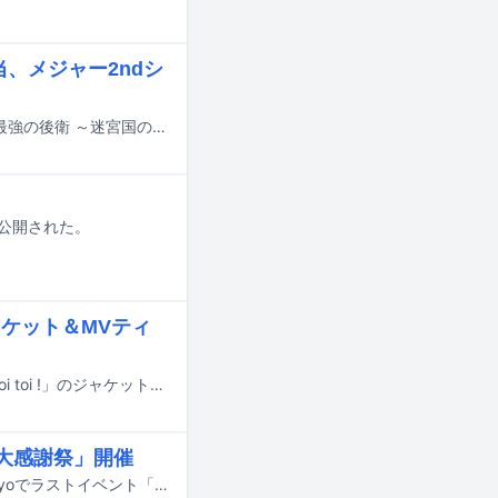
、メジャー2ndシ
インナージャーニーが、7月5日よりTOKYO MXほかで放送されるアニメ「世界最強の後衛 ～迷宮国の新人探索者～」のエンディングテーマを担当する。
にて公開された。
ジャケット＆MVティ
インナージャーニーが5月20日にリリースするメジャーデビューシングル「Toi toi toi !」のジャケット写真が公開された。
大感謝祭」開催
無期限活動休止を発表した未菜（ex. BiS）が、5月30日に東京・Sam's Bar Tokyoでラストイベント「未菜大感謝祭」を開催することが決定した。