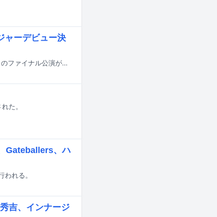
ジャーデビュー決
インナージャーニーの自主企画「インナージャーニー pre.『ときめきヘルツ』」のファイナル公演が本日4月9日に東京・WWWで開催された。
された。
ateballers、ハ
で行われる。
秀吉、インナージ