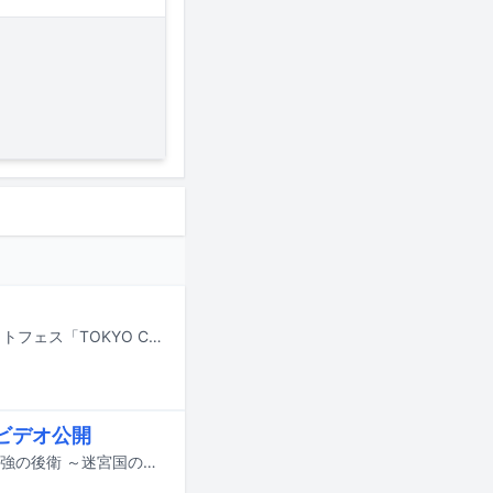
9月22日に東京・下北沢、26日に新宿、27日に渋谷で開催されるライブサーキットフェス「TOKYO CALLING 2026」の第5弾出演アーティストおよび出演エリアが発表された。
ビデオ公開
インナージャーニーの最新曲「終わらない夜の守り方」とテレビアニメ「世界最強の後衛 ～迷宮国の新人探索者～」のコラボレーションビデオがYouTubeで公開された。