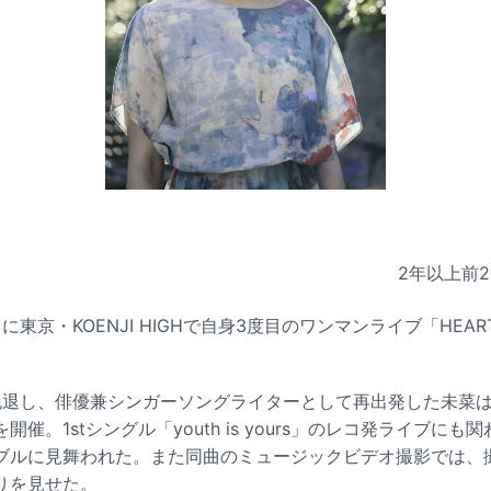
2年以上前
2
日に東京・KOENJI HIGHで自身3度目のワンマンライブ「HEAR
Sを脱退し、俳優兼シンガーソングライターとして再出発した未菜は、
催。1stシングル「youth is yours」のレコ発ライブにも
ブルに見舞われた。また同曲のミュージックビデオ撮影では、
りを見せた。