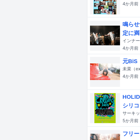
4か月
前
鳴らせ
定に満
4か月
前
元Bi
未菜（e
4か月
前
HOLI
シリコ
サーキッ
5か月
前
フリー