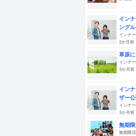
インナ
ングル
2か月
前
草原に
インナージ
3か月
前
インナ
ザー公
3か月
前
無期限