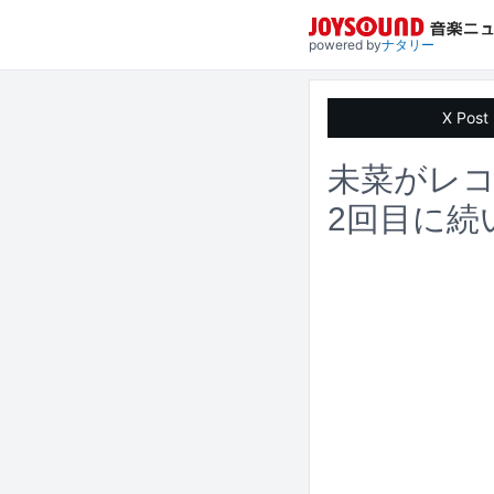
powered by
ナタリー
X Post
未菜がレコ
2回目に続