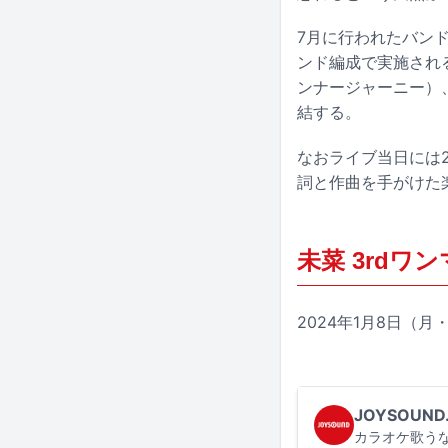
7月に行われたバン
ンド編成で実施される。本
ンナージャーニー）
結する。
なおライブ当日には
詞と作曲を手がけた
未菜 3rdワ
2024年1月8日（月・
JOYSOUND
カラオケ歌うな