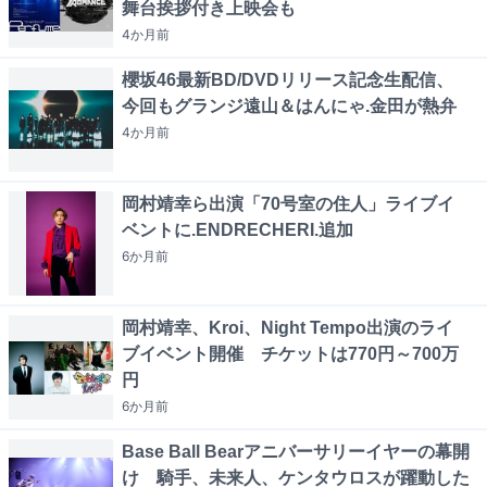
舞台挨拶付き上映会も
4か月
前
櫻坂46最新BD/DVDリリース記念生配信、
今回もグランジ遠山＆はんにゃ.金田が熱弁
4か月
前
岡村靖幸ら出演「70号室の住人」ライブイ
ベントに.ENDRECHERI.追加
6か月
前
岡村靖幸、Kroi、Night Tempo出演のライ
ブイベント開催 チケットは770円～700万
円
6か月
前
Base Ball Bearアニバーサリーイヤーの幕開
け 騎手、未来人、ケンタウロスが躍動した