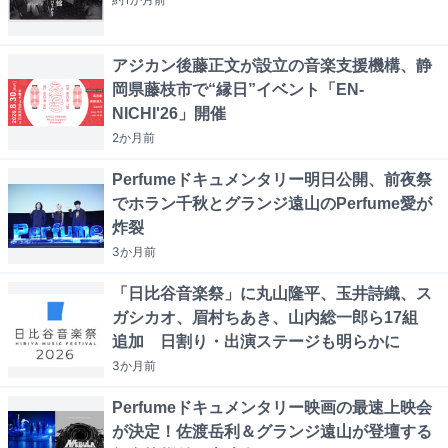
アジカン後藤正文が設立の音楽支援機構、静
岡県藤枝市で“縁日”イベント「EN-
NICHI'26」開催
2か月
前
Perfumeドキュメンタリー明日公開、前夜祭
でホラン千秋とグランジ遠山のPerfume愛が
炸裂
3か月
前
「日比谷音楽祭」に丸山隆平、玉井詩織、ス
ガシカオ、眉村ちあき、山内総一郎ら17組
追加 日割り・出演ステージも明らかに
3か月
前
Perfumeドキュメンタリー映画の最速上映会
が決定！佐渡岳利＆グランジ遠山が登壇する