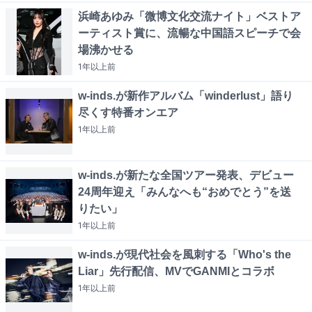
浜崎あゆみ「微博文化交流ナイト」ベストア
ーティスト賞に、流暢な中国語スピーチで会
場沸かせる
1年以上
前
w-inds.が新作アルバム「winderlust」語り
尽くす特番オンエア
1年以上
前
w-inds.が新たな全国ツアー発表、デビュー
24周年迎え「みんなへも“おめでとう”を送
りたい」
1年以上
前
w-inds.が現代社会を風刺する「Who's the
Liar」先行配信、MVでGANMIとコラボ
1年以上
前