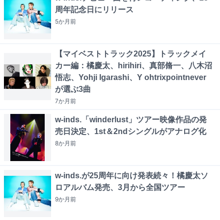
周年記念日にリリース
5か月
前
【マイベストトラック2025】トラックメイ
カー編：橘慶太、hirihiri、真部脩一、八木沼
悟志、Yohji Igarashi、Y ohtrixpointnever
が選ぶ3曲
7か月
前
w-inds.「winderlust」ツアー映像作品の発
売日決定、1st＆2ndシングルがアナログ化
8か月
前
w-inds.が25周年に向け発表続々！橘慶太ソ
ロアルバム発売、3月から全国ツアー
9か月
前