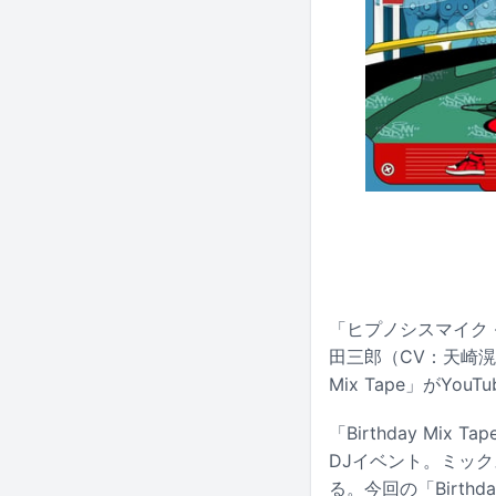
「ヒプノシスマイク -Di
田三郎（CV：天崎滉平
Mix Tape」がYo
「Birthday M
DJイベント。ミックス
る。今回の「Birthda