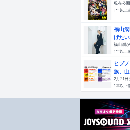
1年以上
福山潤
げたい
福山潤が
1年以上
ヒプノ
族、山
1年以上