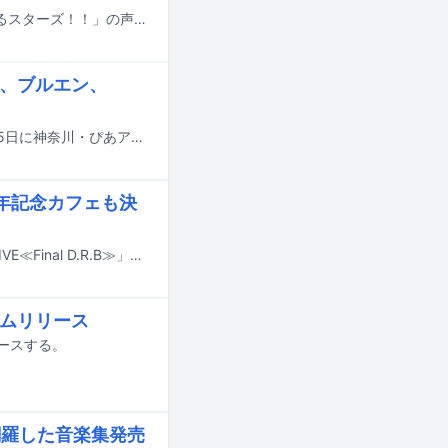
11月22、23、24日に埼玉・さいたまスーパーアリーナで行われる「あんさんぶるスターズ！！」の声優ライブ「Starry Symphony - Superbloom-」の模様が、国内と海外の映画館にてライブビューイングされることが決定した。
チ、ブルエン、
FLOW主催のアニソンロックフェス「FLOW THE FESTIVAL 2025」が6月14、15日に神奈川・ぴあアリーナMMで開催された。
周年記念カフェも決
ヒプノシスマイクの11thライブ「ヒプノシスマイク -Division Rap Battle- 11th LIVE≪Final D.R.B≫」が9月から10月にかけて開催される。
バムリリース
リースする。
曲を網羅した音楽集発売