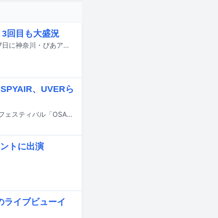
L」3回目も大盛況
FLOW主催のアニソンロックフェス「FLOW THE FESTIVAL 2026」が、6月6、7日に神奈川・ぴあアリーナMMで行われた。
PYAIR、UVERら
7月25日、26日、8月1日、2日に大阪・舞洲スポーツアイランドで行われる音楽フェスティバル「OSAKA GIGANTIC MUSIC FESTIVAL 2026」（通称：ジャイガ）の出演アーティスト第6弾が発表された。
ベントに出演
のライブビューイ