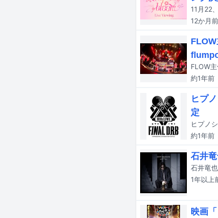
12か月
FLO
flum
約1年
前
ヒプノ
定
約1年
前
石井竜
石井竜也
1年以上
映画「ヒ