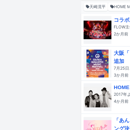
天崎滉平
HOME 
コラボ
2か月
前
大阪「
追加
3か月
前
HOM
2017
4か月
前
「あん
ング決