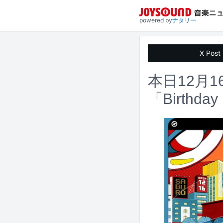
powered by
ナタリー
X Post
本日12月
「Birthda