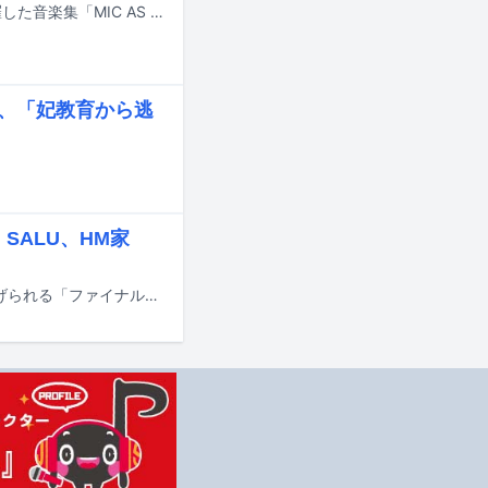
現在公開中の「映画 ヒプノシスマイク -Division Rap Battle-」の劇中楽曲を網羅した音楽集「MIC AS ONE」が6月11日にリリースされる。
ス、「妃教育から逃
、SALU、HM家
2月21日公開の映画「ヒプノシスマイク -Division Rap Battle-」の劇中で繰り広げられる「ファイナルディビジョン・ラップバトル」の“Second Stage”の詳細が明らかになった。