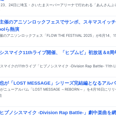
前
W主催のアニソンロックフェスでサンボ、スキマスイッ
poolら熱演
シスマイク11thライブ開催、「ヒプムビ」初放送＆8
也が「LOST MESSAGE」シリーズ完結編となるアル
がニューアルバム「LOST MESSAGE ～REBORN～」を4月16日にリ
前
プノシスマイク -Division Rap Battle-」劇中楽