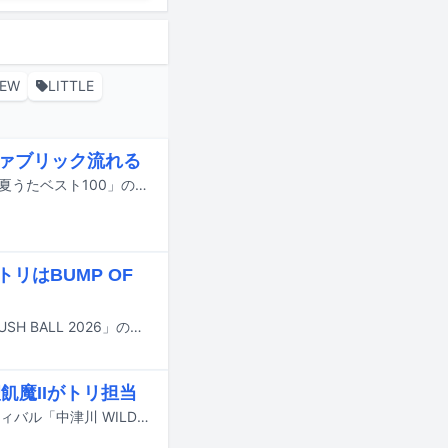
REW
LITTLE
ファブリック流れる
佐藤健とK（&TEAM）が出演するユニバーサル ミュージックのキャンペーン「#夏うたベスト100」の新CMが、本日7月21日より全国で放送される。
リはBUMP OF
8月29日と30日に大阪・泉大津フェニックスで行われる野外ライブイベント「RUSH BALL 2026」のタイムテーブルが公開された。
飢魔IIがトリ担当
9月19日と20日に岐阜・中津川公園内特設ステージで行われる野外音楽フェスティバル「中津川 WILD WOOD 2026」のタイムテーブルが公開された。