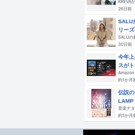
26日
前
SAL
リーズ
SALUの
30日
前
今年上
スがト
約1か月
伝説の
LAMP
約1か月