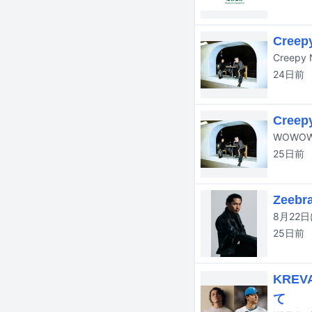
Cree
24日
前
Cre
WOWO
25日
前
Zee
25日
前
KRE
て