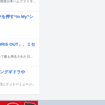
KREVAが明日7月14日に北海道・エスコンフィールドHOKKAIDOで開催される北海道日本ハムファイターズ対福岡ソフトバンクホークスのファーストピッチおよび試合後のスペシャルライブ「AFTER GAME」に登場する。
を押す“In My”シ
RIS OUT」、ミセ
Amazon Musicにおいて2026年上半期に日本で最も再生された楽曲、および海外で最も再生された日本の楽曲のランキングが発表された。
キングギドラや
音楽ナタリーの連載コラムを書籍化した「さんピンCAMPとその時代」が8月24日にリットーミュージックより発売される。