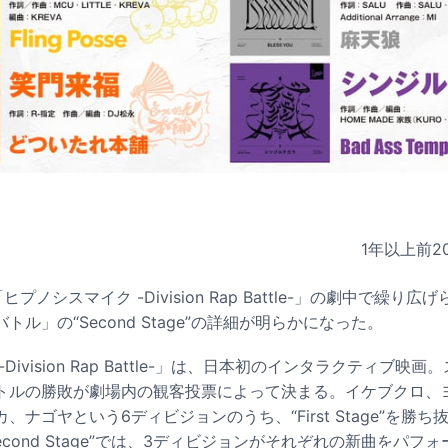
1年以上前
2
プノシスマイク -Division Rap Battle-」の劇中で繰
ル」の“Second Stage”の詳細が明らかになった。
Division Rap Battle-」は、日本初のインタラクティブ映
トルの勝敗が劇場内の観客投票によって決まる。イケブクロ、
ナゴヤという6ディビジョンのうち、“First Stage”を勝
econd Stage”では、3ディビジョンがそれぞれの新曲をパフ