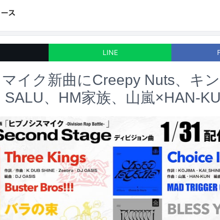
LINE
イク新曲にCreepy Nuts、キ
、SALU、HM家族、山嵐×HAN-K