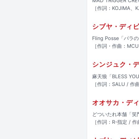
MAD TRIGGER CRE
［作詞：KOJIMA、KA
シブヤ・ディ
Fling Posse「バラ
［作詞・作曲：MCU、L
シンジュク・
麻天狼「BLESS YO
［作詞：SALU / 作曲：S
オオサカ・デ
どついたれ本舗「笑
［作詞：R-指定 / 