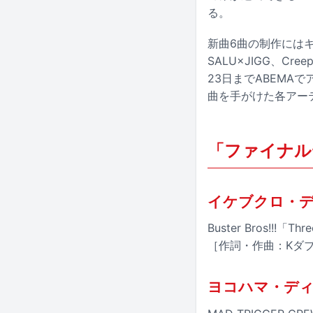
る。
新曲6曲の制作にはキン
SALU×JIGG、Cr
23日までABEMA
曲を手がけた各アー
「ファイナルデ
イケブクロ・
Buster Bros!!!「Thr
［作詞・作曲：Kダブシャ
ヨコハマ・デ