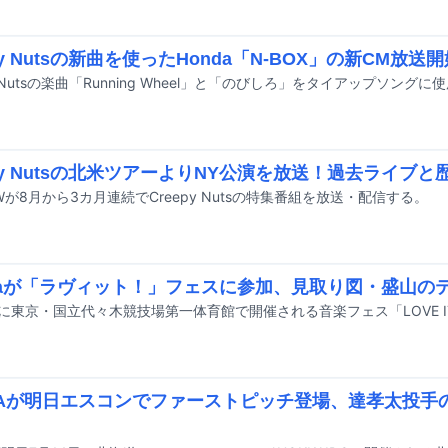
py Nutsの新曲を使ったHonda「N-BOX」の新CM放送
epy Nutsの北米ツアーよりNY公演を放送！過去ライブ
Wが8月から3カ月連続でCreepy Nutsの特集番組を放送・配信する。
braが「ラヴィット！」フェスに参加、見取り図・盛山の
VAが明日エスコンでファーストピッチ登場、達孝太投手