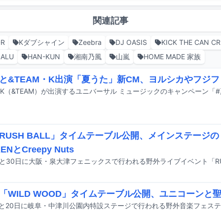
関連記事
R
Kダブシャイン
Zeebra
DJ OASIS
KICK THE CAN C
SALU
HAN-KUN
湘南乃風
山嵐
HOME MADE 家族
と&TEAM・K出演「夏うた」新CM、ヨルシカやフジ
RUSH BALL」タイムテーブル公開、メインステージのト
ENとCreepy Nuts
「WILD WOOD」タイムテーブル公開、ユニコーンと聖