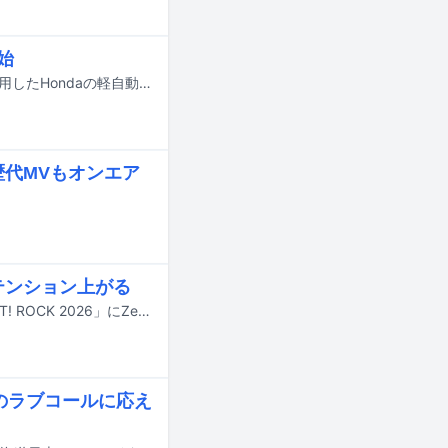
開始
Creepy Nutsの楽曲「Running Wheel」と「のびしろ」をタイアップソングに使用したHondaの軽自動車「N-BOX」シリーズの新テレビCMが、本日7月16日より全国で放送されている。
と歴代MVもオンエア
テンション上がる
8月22日に東京・国立代々木競技場第一体育館で開催される音楽フェス「LOVE IT! ROCK 2026」にZeebraが参加する。
のラブコールに応え