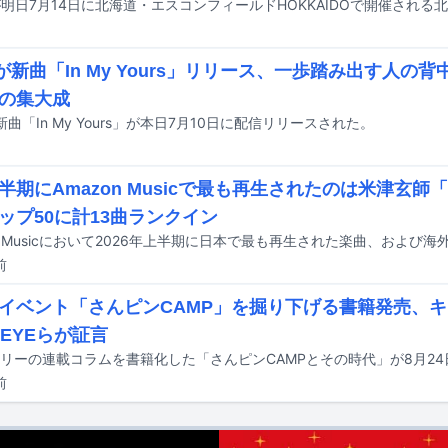
Uが新曲「In My Yours」リリース、一歩踏み出す人の背中
の集大成
新曲「In My Yours」が本日7月10日に配信リリースされた。
半期にAmazon Musicで最も再生されたのは米津玄師「I
ップ50に計13曲ランクイン
前
イベント「さんピンCAMP」を掘り下げる書籍発売、
 EYEらが証言
前