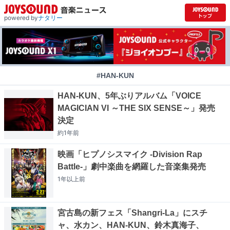
powered by
ナタリー
#HAN-KUN
HAN-KUN、5年ぶりアルバム「VOICE
MAGICIAN VI ～THE SIX SENSE～」発売
決定
約1年
前
映画「ヒプノシスマイク -Division Rap
Battle-」劇中楽曲を網羅した音楽集発売
1年以上
前
宮古島の新フェス「Shangri-La」にスチ
ャ、水カン、HAN-KUN、鈴木真海子、