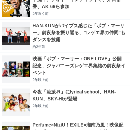
香、AK-69ら参加
2年近く
前
HAN-KUNがバイブス感じた「ボブ・マーリ
ー」前夜祭を振り返る、“レゲエ界の仲間”も
ダンスを披露
約2年
前
映画「ボブ・マーリー：ONE LOVE」公開
記念、ジャパニーズレゲエ界集結の前夜祭イ
ベント
2年以上
前
今夜「流派-R」にlyrical school、HAN-
KUN、SKY-HIが登場
2年以上
前
Perfume×NiziU！EXILE×湘南乃風！映像配