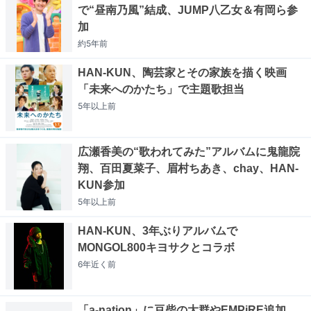
で“昼南乃風”結成、JUMP八乙女＆有岡ら参
加
約5年
前
HAN-KUN、陶芸家とその家族を描く映画
「未来へのかたち」で主題歌担当
5年以上
前
広瀬香美の“歌われてみた”アルバムに鬼龍院
翔、百田夏菜子、眉村ちあき、chay、HAN-
KUN参加
5年以上
前
HAN-KUN、3年ぶりアルバムで
MONGOL800キヨサクとコラボ
6年近く
前
「a-nation」に豆柴の大群やEMPiRE追加、