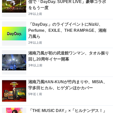
信で「DayDay. SUPER LIVE」豪華コラボ
をもう一度
2年以上
前
「DayDay.」のライブイベントにNiziU、
Perfume、EXILE、THE RAMPAGE、湘南
乃風ら
2年以上
前
湘南乃風が初の武道館ワンマン、タオル振り
回し20周年イヤー開幕
3年以上
前
湘南乃風HAN-KUNが竹内まりや、MISIA、
宇多田ヒカル、ヒゲダンほかカバー
5年近く
前
「THE MUSIC DAY」×「ヒルナンデス！」