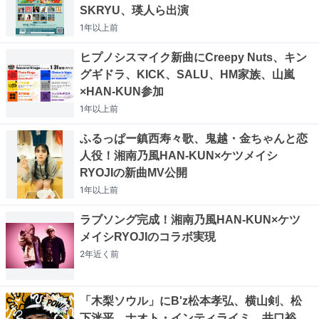
SKRYU、瑛人ら出演
1年以上
前
ヒプノシスマイク新曲にCreepy Nuts、キン
グギドラ、KICK、SALU、HM家族、山嵐
×HAN-KUN参加
1年以上
前
ふるっぱー鎮西寿々歌、鬼越・金ちゃんと恋
人役！湘南乃風HAN-KUN×ケツメイシ
RYOJIの新曲MV公開
1年以上
前
ラブソング完成！湘南乃風HAN-KUN×ケツ
メイシRYOJIのコラボ実現
2年近く
前
「木梨ソウル」にB'z松本孝弘、横山剣、松
下洸平、ナオト・インティライミ、井口裕