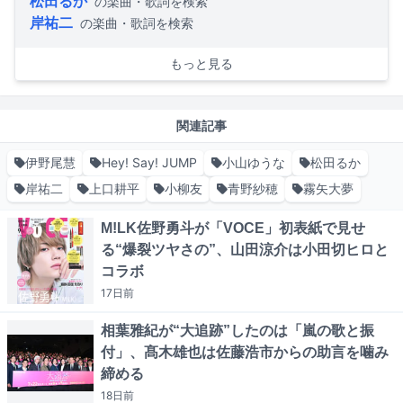
松田るか
の楽曲・歌詞を検索
岸祐二
の楽曲・歌詞を検索
もっと見る
関連記事
伊野尾慧
Hey! Say! JUMP
小山ゆうな
松田るか
岸祐二
上口耕平
小柳友
青野紗穂
霧矢大夢
M!LK佐野勇斗が「VOCE」初表紙で見せ
る“爆裂ツヤさの”、山田涼介は小田切ヒロと
コラボ
17日
前
相葉雅紀が“大追跡”したのは「嵐の歌と振
付」、髙木雄也は佐藤浩市からの助言を噛み
締める
18日
前