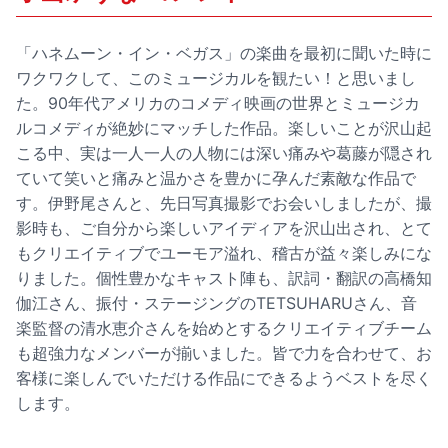
「ハネムーン・イン・ベガス」の楽曲を最初に聞いた時に
ワクワクして、このミュージカルを観たい！と思いまし
た。90年代アメリカのコメディ映画の世界とミュージカ
ルコメディが絶妙にマッチした作品。楽しいことが沢山起
こる中、実は一人一人の人物には深い痛みや葛藤が隠され
ていて笑いと痛みと温かさを豊かに孕んだ素敵な作品で
す。伊野尾さんと、先日写真撮影でお会いしましたが、撮
影時も、ご自分から楽しいアイディアを沢山出され、とて
もクリエイティブでユーモア溢れ、稽古が益々楽しみにな
りました。個性豊かなキャスト陣も、訳詞・翻訳の高橋知
伽江さん、振付・ステージングのTETSUHARUさん、音
楽監督の清水恵介さんを始めとするクリエイティブチーム
も超強力なメンバーが揃いました。皆で力を合わせて、お
客様に楽しんでいただける作品にできるようベストを尽く
します。