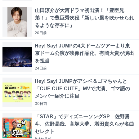
山田涼介が大河ドラマ初出演！「豊臣兄
弟！」で豊臣秀次役「新しい風を吹かせられ
るような存在に」
20日
前
Hey! Say! JUMPの4大ドームツアーより東
京ドーム公演が映像作品化、有岡大貴が演出
を担当
24日
前
Hey! Say! JUMPがアシベ＆ゴマちゃんと
「CUE CUE CUTE」MVで共演、ゴマ語の
メンバー紹介に注目
30日
前
「STAR」でディズニーソングSP 佐野勇
斗、佐野晶哉、髙塚大夢、増田貴久らが名曲
セレクト
約1か月
前