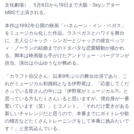
文化劇場）、5月6日から19日まで大阪・Skyシアター
MBSで上演される。
本作は1992年公開の映画「ハネムーン・イン・ベガス」
をミュージカル化した作品。ラスベガスとハワイを舞台
に、主人公ジャック・シンガーとジャックの彼女ベッツ
ィ・ノーランの結婚までのドタバタな恋愛騒動が描かれ
る。脚本は映画版も手がけたアンドリュー・バーグマンが
担当。演出は小山ゆうなが務める。
「カラフト伯父さん」以来9年ぶりの舞台出演であり、こ
れがミュージカル初挑戦となる伊野尾は、「応援してくだ
さっている皆さんの中には『伊野尾がミュージカル?!』と
思っている方もたくさんいると思いますが、僕自身が一番
驚いています（笑）」とコメント。「それだけ驚きがある
新しいチャレンジだと思うので、本番までにボイトレや歌
の稽古などたくさんトレーニングをして本番に挑みたいで
す！」と意気込んでいる。