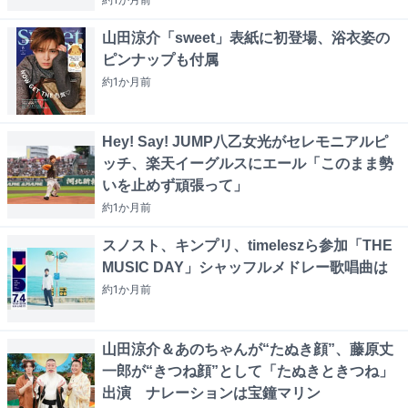
山田涼介「sweet」表紙に初登場、浴衣姿の
ピンナップも付属
約1か月
前
Hey! Say! JUMP八乙女光がセレモニアルピ
ッチ、楽天イーグルスにエール「このまま勢
いを止めず頑張って」
約1か月
前
スノスト、キンプリ、timeleszら参加「THE
MUSIC DAY」シャッフルメドレー歌唱曲は
約1か月
前
山田涼介＆あのちゃんが“たぬき顔”、藤原丈
一郎が“きつね顔”として「たぬきときつね」
出演 ナレーションは宝鐘マリン