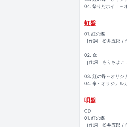
04. 祭りだホイ！
虹盤
01. 紅の蝶
［作詞：松井五郎 /
02. 傘
［作詞：もりちよこ 
03. 紅の蝶～オリ
04. 傘～オリジナ
唄盤
CD
01. 紅の蝶
［作詞：松井五郎 /