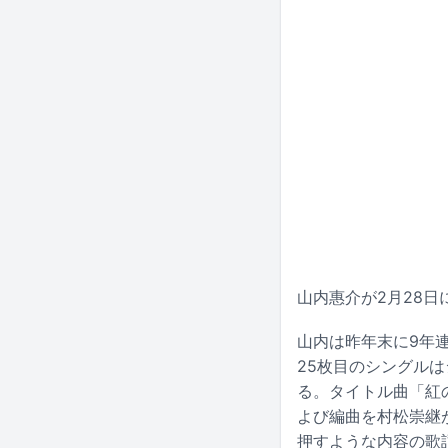
山内惠介が2月28
山内は昨年末に9年
25枚目のシングル
る。タイトル曲「紅
よび編曲を村松崇継
押すような内容の歌