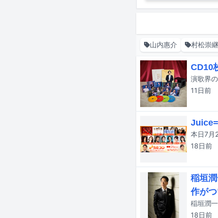
山内惠介
村松崇
CD1
11日
前
Jui
18日
前
稲垣潤
作がつ
稲垣潤一
18日
前