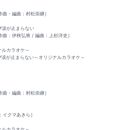
 作曲・編曲：村松崇継］
たび涙が止まらない
 作曲：伊秩弘将 / 編曲：上杉洋史］
ジナルカラオケ～
たび涙が止まらない～オリジナルカラオケ～
 作曲・編曲：村松崇継］
：イクマあきら］
ジナルカラオケ～