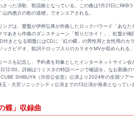
わさった演歌、歌謡曲となっている。この曲は1月21日にRKB
「山内惠介の歌の道標」でオンエアされる。
リングは、愛盤が伊秩弘将が作曲したロックバラード「あなた
クマあきら作曲のダンスチューン「祭りだホイ！」、虹盤が織
VD付きとなる唄盤にはCDに「紅の蝶」の男性用と女性用のカラ
ジックビデオ、歌詞テロップ入りのカラオケMVが収められる
リースを記念し、予約者を対象としたインターネットサイン会が
1日12:00。詳細はリミスタの特設ページで確認を。なお新曲
E CUBE SHIBUYA（渋谷公会堂）公演より2024年の全国ツ
の埼玉・大宮ソニックシティ公演までの13公演が発表となってい
の蝶」収録曲