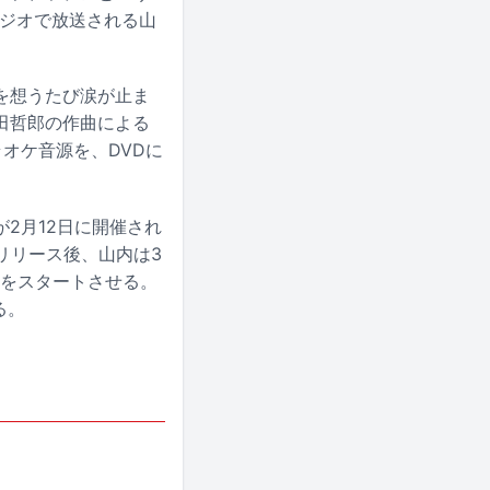
ラジオで放送される山
を想うたび涙が止ま
田哲郎の作曲による
オケ音源を、DVDに
。
2月12日に開催され
のリリース後、山内は3
アーをスタートさせる。
る。