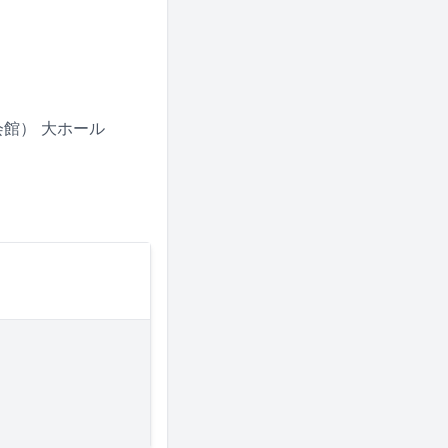
）
会館） 大ホール