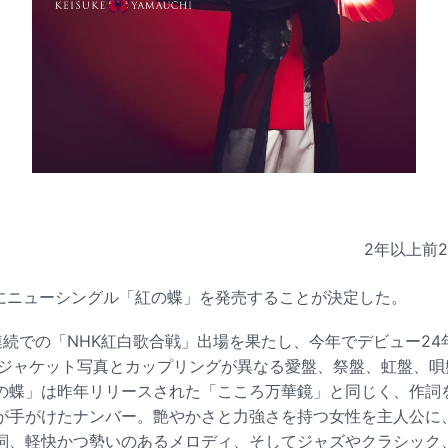
2年以上前
日にニューシングル「紅の蝶」を発売することが決定した。
連続での「NHK紅白歌合戦」出場を果たし、今年でデビュー24
はジャケット写真とカップリングが異なる愛盤、祭盤、虹盤、唄
の蝶」は昨年リリースされた「こころ万華鏡」と同じく、作詞
が手がけたナンバー。艶やかさと力強さを持つ女性を主人公に
詞、軽快かつ勢いのあるメロディ、そしてジャズやクラシック