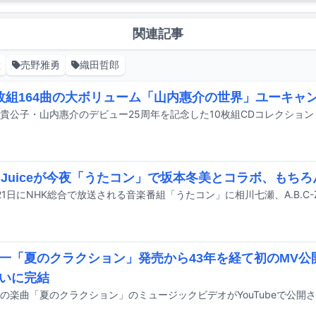
関連記事
継
売野雅勇
織田哲郎
0枚組164曲の大ボリューム「山内惠介の世界」ユーキャ
ce=Juiceが今夜「うたコン」で坂本冬美とコラボ、もち
一「夏のクラクション」発売から43年を経て初のMV公
いに完結
の楽曲「夏のクラクション」のミュージックビデオがYouTubeで公開