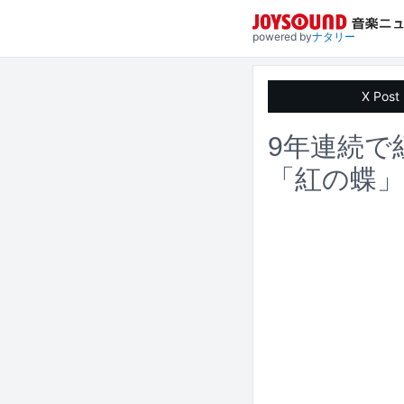
powered by
ナタリー
X Post
9年連続で
「紅の蝶」