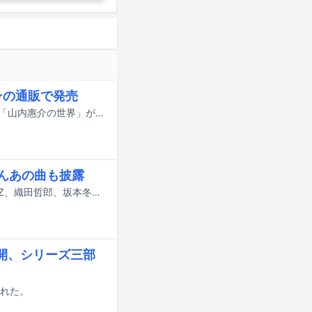
ンの通販で発売
演歌界の貴公子・山内惠介のデビュー25周年を記念した10枚組CDコレクション「山内惠介の世界」が、ユーキャンの通販サイトで発売された。
ろんあの曲も披露
本日7月21日にNHK総合で放送される音楽番組「うたコン」に相川七瀬、A.B.C-Z、織田哲郎、坂本冬美、ザ・ワイルドワンズ、Juice=Juice、田村芽実、TUBE、新浜レオン、マーティ・フリードマン、山内惠介が出演する。
開、シリーズ三部
された。