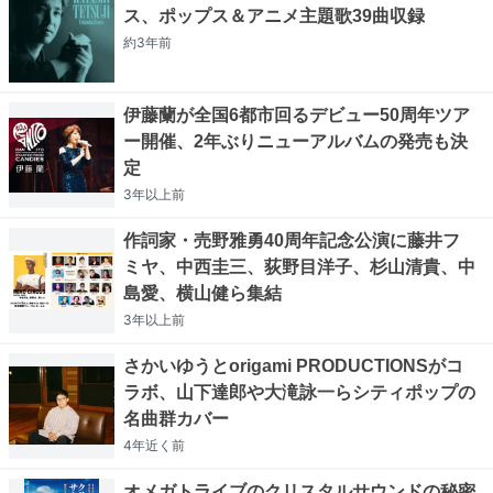
ス、ポップス＆アニメ主題歌39曲収録
約3年
前
伊藤蘭が全国6都市回るデビュー50周年ツア
ー開催、2年ぶりニューアルバムの発売も決
定
3年以上
前
作詞家・売野雅勇40周年記念公演に藤井フ
ミヤ、中西圭三、荻野目洋子、杉山清貴、中
島愛、横山健ら集結
3年以上
前
さかいゆうとorigami PRODUCTIONSがコ
ラボ、山下達郎や大滝詠一らシティポップの
名曲群カバー
4年近く
前
オメガトライブのクリスタルサウンドの秘密