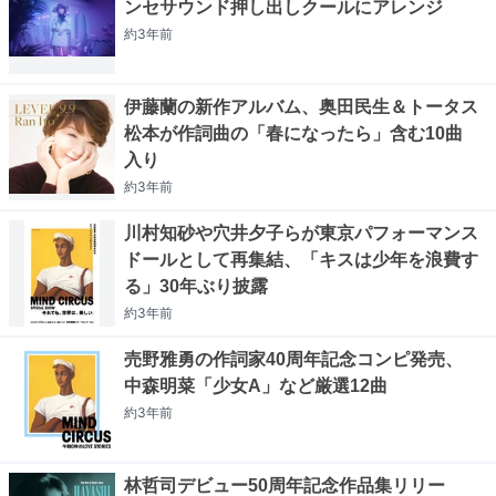
ンセサウンド押し出しクールにアレンジ
約3年
前
伊藤蘭の新作アルバム、奥田民生＆トータス
松本が作詞曲の「春になったら」含む10曲
入り
約3年
前
川村知砂や穴井夕子らが東京パフォーマンス
ドールとして再集結、「キスは少年を浪費す
る」30年ぶり披露
約3年
前
売野雅勇の作詞家40周年記念コンピ発売、
中森明菜「少女A」など厳選12曲
約3年
前
林哲司デビュー50周年記念作品集リリー