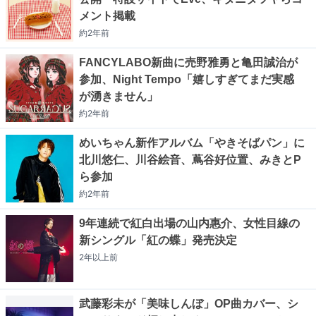
メント掲載
約2年
前
FANCYLABO新曲に売野雅勇と亀田誠治が
参加、Night Tempo「嬉しすぎてまだ実感
が湧きません」
約2年
前
めいちゃん新作アルバム「やきそばパン」に
北川悠仁、川谷絵音、蔦谷好位置、みきとP
ら参加
約2年
前
9年連続で紅白出場の山内惠介、女性目線の
新シングル「紅の蝶」発売決定
2年以上
前
武藤彩未が「美味しんぼ」OP曲カバー、シ