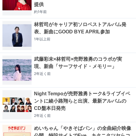
提供
約1年
前
林哲司がキャリア初ソロベストアルバム発
表、新曲にGOOD BYE APRIL参加
1年以上
前
武藤彩未×林哲司×売野雅勇のコラボが実
現、新曲「サーフサイド・メモリー」
2年近く
前
Night Tempoが売野雅勇トーク&ライブイベ
ントに綾小路翔らと出演、最新アルバムの
CD盤本日発売
2年近く
前
めいちゃん「やきそばパン」の全曲紹介映像
公開 特設サイトでEve、キタニタツヤらコ