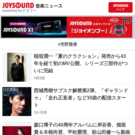
powered by
ナタリー
#売野雅勇
稲垣潤一「夏のクラクション」発売から43
年を経て初のMV公開、シリーズ三部作がつ
いに完結
18日
前
西城秀樹サブスク解禁第2弾、「ギャランド
ゥ」「走れ正直者」など35曲の配信スター
ト
3か月
前
森口博子の40周年アルバムに岸谷香、畑亜
貴＆木根尚登、平松愛理、前山田健一ら新曲