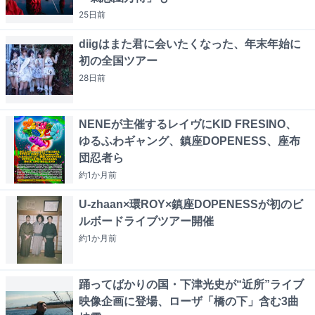
25日
前
diigはまた君に会いたくなった、年末年始に
初の全国ツアー
28日
前
NENEが主催するレイヴにKID FRESINO、
ゆるふわギャング、鎮座DOPENESS、座布
団忍者ら
約1か月
前
U-zhaan×環ROY×鎮座DOPENESSが初のビ
ルボードライブツアー開催
約1か月
前
踊ってばかりの国・下津光史が“近所”ライブ
映像企画に登場、ローザ「橋の下」含む3曲