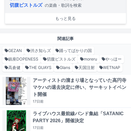
切腹ピストルズ
の楽曲・歌詞を検索
もっと見る
関連記事
GEZAN
渋さ知らズ
踊ってばかりの国
鎮座DOPENESS
切腹ピストルズ
moreru
やっほー
高倉健
THE GUAYS
Glans
天国注射
WETNAP
アーティストの溜まり場となっていた高円寺
マケハの退去決定に伴い、サーキットイベン
ト開催
17日
前
ライブハウス最前線バンド集結「SATANIC
PARTY 2026」開催決定
17日
前