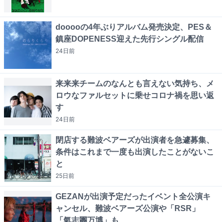
dooooの4年ぶりアルバム発売決定、PES＆
鎮座DOPENESS迎えた先行シングル配信
24日
前
来来来チームのなんとも言えない気持ち、メ
ロウなファルセットに乗せコロナ禍を思い返
す
24日
前
閉店する難波ベアーズが出演者を急遽募集、
条件はこれまで一度も出演したことがないこ
と
25日
前
GEZANが出演予定だったイベント全公演キ
ャンセル、難波ベアーズ公演や「RSR」
「氣志團万博」も