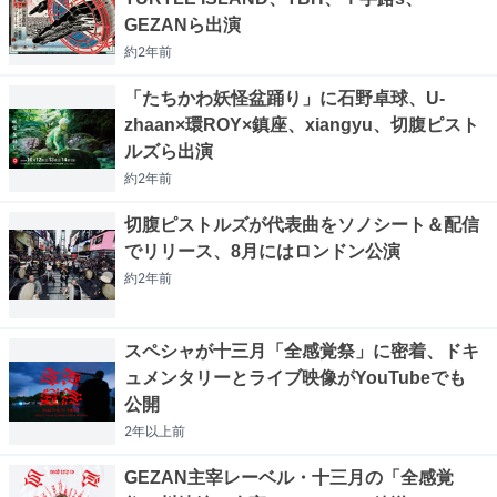
GEZANら出演
約2年
前
「たちかわ妖怪盆踊り」に石野卓球、U-
zhaan×環ROY×鎮座、xiangyu、切腹ピスト
ルズら出演
約2年
前
切腹ピストルズが代表曲をソノシート＆配信
でリリース、8月にはロンドン公演
約2年
前
スペシャが十三月「全感覚祭」に密着、ドキ
ュメンタリーとライブ映像がYouTubeでも
公開
2年以上
前
GEZAN主宰レーベル・十三月の「全感覚