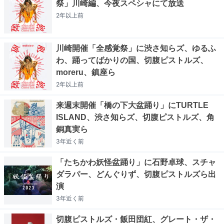
祭」川崎編、今夜スペシャにて放送
2年以上
前
川崎開催「全感覚祭」に渋さ知らズ、ゆるふ
わ、踊ってばかりの国、切腹ピストルズ、
moreru、鎮座ら
2年以上
前
来週末開催「橋の下大盆踊り」にTURTLE
ISLAND、渋さ知らズ、切腹ピストルズ、角
銅真実ら
3年近く
前
「たちかわ妖怪盆踊り」に石野卓球、スチャ
ダラパー、どんぐりず、切腹ピストルズら出
演
3年近く
前
切腹ピストルズ・飯田団紅、グレート・ザ・