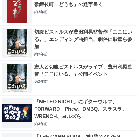
歌舞伎町「どうも」の題字書く
約3年
前
切腹ピストルズが豊田利晃監督作「ここにい
る。」エンディング曲担当、劇伴に鼓童ら参
加
約3年
前
志人と切腹ピストルズがライブ、豊田利晃監
督「ここにいる。」公開イベント
約3年
前
「METEO NIGHT」にギターウルフ、
FORWARD、Phew、DMBQ、スラスラ、
WRENCH、ヨルズら
約3年
前
「THE CAMP BOOK」第1弾でZAZEN