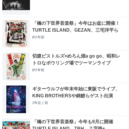
「橋の下世界音楽祭」今年はお盆に開催！
TURTLE ISLAND、GEZAN、三宅洋平ら
約1年
前
切腹ピストルズ×めろん畑a go go、昭和レ
トロなボウリング場でツーマンライブ
約1年
前
ギターウルフが年末年始に東阪でライブ、
KING BROTHERSや錦鯉らゲスト出演
2年近く
前
「橋の下世界音楽祭」今年も9月に開催
TURTLE ISLAND、TBH、Ｔ字路s、