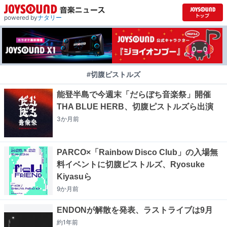
powered by
ナタリー
#切腹ピストルズ
能登半島で今週末「だらぼち音楽祭」開催
THA BLUE HERB、切腹ピストルズら出演
3か月
前
PARCO×「Rainbow Disco Club」の入場無
料イベントに切腹ピストルズ、Ryosuke
Kiyasuら
9か月
前
ENDONが解散を発表、ラストライブは9月
約1年
前