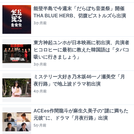
能登半島で今週末「だらぼち音楽祭」開催
THA BLUE HERB、切腹ピストルズら出演
3か月
前
東方神起ユンホが日本映画に初出演、共演者
ヒコロヒーに最初に教えた韓国語は「タバコ
吸いに行きましょう」
3か月
前
ミステリー大好き乃木坂46一ノ瀬美空「月
夜行路」で地上波ドラマ初出演
4か月
前
ACEes作間龍斗が麻生久美子の“謎に満ちた
元彼”に、ドラマ「月夜行路」出演
5か月
前