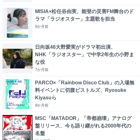
MISIA×松任谷由実、能登の災害FM舞台のド
ラマ「ラジオスター」主題歌を担当
6か月
前
日向坂46大野愛実がドラマ初出演、
NHK「ラジオスター」で中学2年生の小野ま
な役
7か月
前
PARCO×「Rainbow Disco Club」の入場無
料イベントに切腹ピストルズ、Ryosuke
Kiyasuら
9か月
前
MSC「MATADOR」「帝都崩壊」アナログ
盤リリース、今も語り継がれる2000年代の
名盤