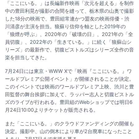
「ここにいる。」は長編新作映画「次元を超える」を制作
中の豊田利晃が撮影の合間を縫って、栃木県の山奥で撮影
した18分の映画で、豊田組常連かつ盟友の映画俳優・渋
川清彦が主演を担当。狼蘇り信仰を軸とした2019年の
「狼煙が呼ぶ」、2020年の「破壊の日」、2021年の「全
員切腹」、2022年の「生きている。」に続く「狼蘇山シ
リーズ」の最新作で、切腹ピストルズはシリーズ全作の音
楽を担当してきた。
7月24日には東京・WWW Xで「映画『ここにいる。』ワ
ールドプレミア公開イベント」が開催されることが決定。
このイベントでは映画のワールドプレミア上映、渋川と豊
田監督の舞台挨拶に加えて、ラッパー志人と切腹ピストル
ズのライブが行われる。豊田組のWebショップでは明日6
月24日10:00よりチケットが販売される。
また「ここにいる。」のクラウドファンディングの開催も
決定。撮影中、山の倒木により車が2台廃車になったこと