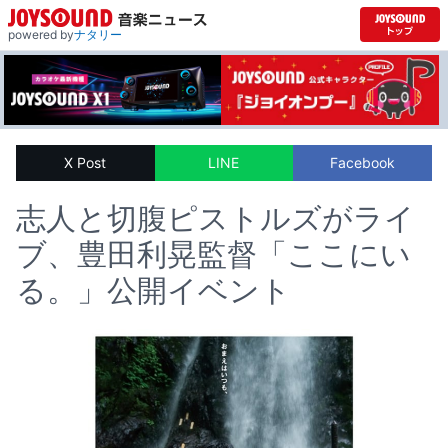
powered by
ナタリー
X Post
LINE
Facebook
志人と切腹ピストルズがライ
ブ、豊田利晃監督「ここにい
る。」公開イベント