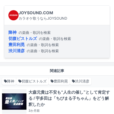
JOYSOUND.COM
カラオケ歌うならJOYSOUND
降神
の楽曲・歌詞を検索
切腹ピストルズ
の楽曲・歌詞を検索
豊田利晃
の楽曲・歌詞を検索
渋川清彦
の楽曲・歌詞を検索
関連記事
降神
切腹ピストルズ
豊田利晃
渋川清彦
大森元貴は不安も“人生の催し”として肯定す
る / 宇多田は「ちびまる子ちゃん」をどう解
釈したか
3か月
前