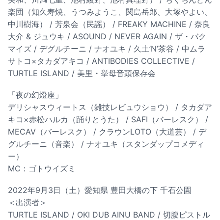
楽団（知久寿焼、うつみようこ、関島岳郎、大塚やよい、
中川樹海） / 芳泉会（民謡） / FREAKY MACHINE / 奈良
大介 & ジュウキ / ASOUND / NEVER AGAIN / ザ・バク
マイズ / デグルチーニ / ナオユキ / 久土’N’茶谷 / 中ムラ
サトコ×タカダアキコ / ANTIBODIES COLLECTIVE /
TURTLE ISLAND / 美里・挙母音頭保存会
「夜の幻燈座」
デリシャスウィートス（雑技レビュウショウ） / タカダア
キコ×赤松ハルカ（踊りとうた） / SAFI（バーレスク） /
MECAV（バーレスク） / クラウンLOTO（大道芸） / デ
グルチーニ（音楽） / ナオユキ（スタンダップコメディ
ー）
MC：ゴトウイズミ
2022年9月3日（土）愛知県 豊田大橋の下 千石公園
＜出演者＞
TURTLE ISLAND / OKI DUB AINU BAND / 切腹ピストル