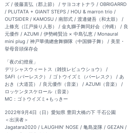
ズ / 後藤直弘（郡上節） / サヨコオトナラ / OBRIGARRD
/ PLUTATA + GIANT STEPS / HOU & marron trio /
OUTSIDER / KAMOSU / 南部式 / 渡邊健吾（和太鼓） /
上條充（江戸操り人形） / 金丸獅子舞同好会（沖縄） / 良
元優作 / AZUMI / 伊勢崎賢治 × 中島弘恵 / Monaural
mini plug / 神戸華僑總會舞獅隊（中国獅子舞） / 美里・
挙母音頭保存会
「夜の幻燈座」
デリシャスウィートス（雑技レビュウショウ） /
SAFI（バーレスク） / ゴトウイズミ（バーレスク） / あ
おき（大道芸） / 良元優作（音楽） / AZUMI（音楽） /
ロッケンタスケロール（音楽）
MC：ゴトウイズミ+もっきー
2022年9月4日（日）愛知県 豊田大橋の下 千石公園
＜出演者＞
Jagatara2020 / LAUGHIN' NOSE / 亀島楽隊 / GEZAN /