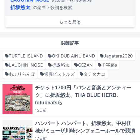
折坂悠太
の楽曲・歌詞を検索
もっと見る
関連記事
TURTLE ISLAND
OKI DUB AINU BAND
Jagatara2020
LAUGHIN' NOSE
折坂悠太
GEZAN
Ｔ字路s
あふりらんぽ
切腹ピストルズ
タテタカコ
チケット1700円「パンと音楽とアンティー
ク」に折坂悠太、THA BLUE HERB、
tofubeatsら
15日
前
ハンバート ハンバート、折坂悠太、中村佳
穂がミューザ川崎シンフォニーホールで競演
17日
前