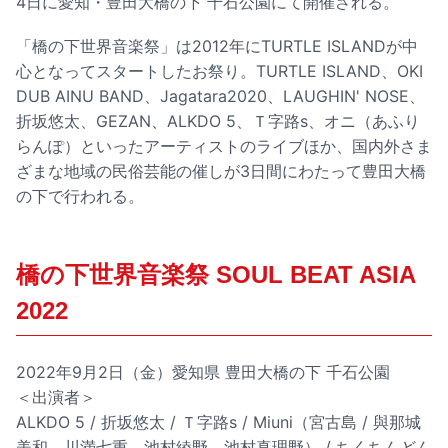
4日に愛知・豊田大橋の下 千石公園にて開催される。
「橋の下世界音楽祭」は2012年にTURTLE ISLANDが中
心となってスタートしたお祭り。TURTLE ISLAND、OKI
DUB AINU BAND、Jagatara2020、LAUGHIN' NOSE、
折坂悠太、GEZAN、ALKDO 5、Ｔ字路s、オニ（あふり
らんぽ）といったアーティストのライブほか、国内外さま
ざまな地域の民俗芸能の催しが3日間にわたって豊田大橋
の下で行われる。
橋の下世界音楽祭 SOUL BEAT ASIA
2022
2022年9月2日（金）愛知県 豊田大橋の下 千石公園
＜出演者＞
ALKDO 5 / 折坂悠太 / Ｔ字路s / Miuni（宮古島 / 與那城
美和、川満七重、池村綾野、池村真理野） / ちくちんどん