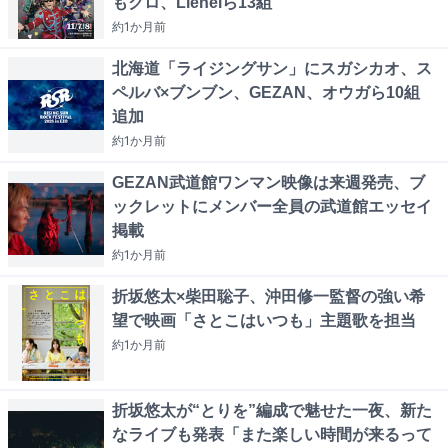
もクロ、Lienelら13組
約1か月
前
北海道「ライジングサン」にスガシカオ、ス
ペルバ×ブンブン、GEZAN、オウガら10組
追加
約1か月
前
GEZAN武道館ワンマン映像は来週発売、ブ
ックレットにメンバー全員の武道館エッセイ
掲載
約1か月
前
折坂悠太×柴田聡子、沖田修一監督の強い希
望で映画「さとこはいつも」主題歌を担当
約1か月
前
折坂悠太が“とりを”編成で魅せた一夜、新た
なライブも発表「また楽しい時間が来るって