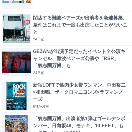
閉店する難波ベアーズが出演者を急遽募集、
条件はこれまで一度も出演したことがないこ
と
24日
前
GEZANが出演予定だったイベント全公演キ
ャンセル、難波ベアーズ公演や「RSR」
「氣志團万博」も
24日
前
新宿LOFTで筋肉少女帯ワンマン、中田裕二
×和田唱、ザ・クロマニヨンズ×ラフィンノ
ーズ
約1か月
前
「氣志團万博」出演者第1弾はゴールデンボ
ンバー、日向坂46、モナキ、10-FEET、も