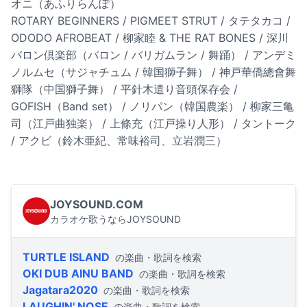
オニ（あふりらんぽ）
ROTARY BEGINNERS / PIGMEET STRUT / タテタカコ /
ODODO AFROBEAT / 柳家睦 & THE RAT BONES / 深川
バロン倶楽部（バロン / バリガムラン / 舞踊） / アンデミ
ノルムセ（サジャチュム / 韓国獅子舞） / 神戸華僑總會舞
獅隊（中国獅子舞） / 平針木遣り音頭保存会 /
GOFISH（Band set） / ノリパン（韓国農楽） / 柳家三亀
司（江戸曲独楽） / 上條充（江戸操り人形） / タントーク
/ アクビ（鈴木亜紀、常味裕司、立岩潤三）
JOYSOUND.COM
カラオケ歌うならJOYSOUND
TURTLE ISLAND
の楽曲・歌詞を検索
OKI DUB AINU BAND
の楽曲・歌詞を検索
Jagatara2020
の楽曲・歌詞を検索
LAUGHIN' NOSE
の楽曲・歌詞を検索