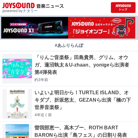
powered by
ナタリー
#あふりらんぽ
「りんご音楽祭」田島貴男、グリム、オウ
ガ、蓮沼執太＆U-zhaan、yonigeら出演者
第4弾発表
約3年
前
いよいよ明日から！TURTLE ISLAND、オ
キダブ、折坂悠太、GEZANら出演「橋の下
世界音楽祭」
4年近く
前
曽我部恵一、高木ブー、ROTH BART
BARONら出演「島フェス」の日割り発表