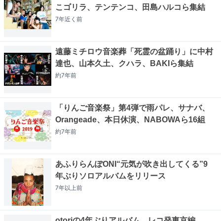
こゴリラ、テンテンコ、田島ハルコら集結
7年近く
前
遠藤ミチロウ音楽葬「死霊の盆踊り」に中村
達也、山本久土、クハラ、BAKIら集結
約7年
前
「りんご音楽祭」第4弾で雨パレ、サナバ、
Orangeade、本日休演、NABOWAら16組
約7年
前
あふりらんぽONI“元気が吹き出してくる”9
年ぶりソロアルバムをリリース
7年以上
前
otoriの4年ぶりアルバム、レコ発東京編