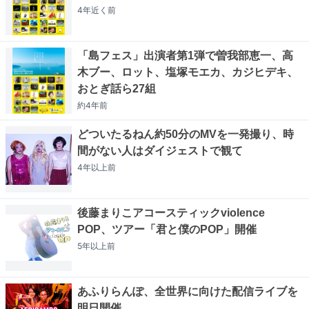
4年近く
前
「島フェス」出演者第1弾で曽我部恵一、高
木ブー、ロット、塩塚モエカ、カジヒデキ、
おとぎ話ら27組
約4年
前
どついたるねん約50分のMVを一発撮り、時
間がない人はダイジェストで観て
4年以上
前
後藤まりこアコースティックviolence
POP、ツアー「君と僕のPOP」開催
5年以上
前
あふりらんぽ、全世界に向けた配信ライブを
明日開催