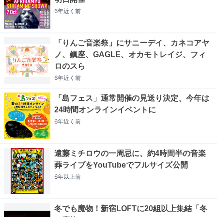
6年近く
前
「りんご音楽祭」にサニーデイ、カネコアヤ
ノ、鎮座、GAGLE、オカモトレイジ、フィ
ロのスら
6年近く
前
「島フェス」通常開催の見送り決定、今年は
24時間オンラインイベントに
6年近く
前
遠藤ミチロウの一周忌に、約4時間半の音楽
葬ライブをYouTubeでフルサイズ公開
6年以上
前
冬でも魔物！新宿LOFTに20組以上集結「冬