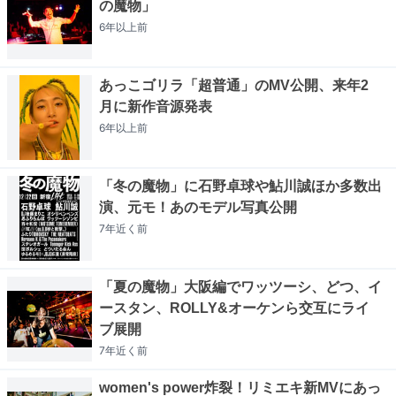
の魔物」
6年以上
前
あっこゴリラ「超普通」のMV公開、来年2
月に新作音源発表
6年以上
前
「冬の魔物」に石野卓球や鮎川誠ほか多数出
演、元モ！あのモデル写真公開
7年近く
前
「夏の魔物」大阪編でワッツーシ、どつ、イ
ースタン、ROLLY&オーケンら交互にライ
ブ展開
7年近く
前
women's power炸裂！リミエキ新MVにあっ