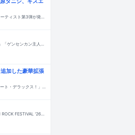
原タニシ、キスエ
9月21日に神奈川・CLUB CITTA'で行われるイベント「鬱フェス2026」の出演アーティスト第3弾が発表された。
去る3月にマンガ家・つげ義春が死去した。彼が生み出した「ねじ式」「紅い花」「ゲンセンカン主人」「無能の人」といった名作の数々は、多くの表現者たちに時代を超えて多大なインスピレーションを与え続けてきた。音楽シーンにおいても、“つげ義春的な世界観”を日本語のロックで表現することに挑戦したはっぴいえんどを筆頭に、つげ作品からの影響を公言するアーティストたちが独創性に富んだ楽曲を残している。本稿では、細野晴臣、松本隆、直枝政広（カーネーション）、曽我部恵一（サニーデイ・サービス）、かせきさいだぁ、髙城晶平（cero）といったアーティストたちの言葉をもとに、つげ作品が彼らの音楽にどのような影響を与えたかを掘り下げていく。※細野晴臣の発言はDU BOOKS刊「音楽マンガガイドブック」（2014年）掲載インタビュー（聞き手：松永良平）より、松本隆の発言は文藝春秋・CREA WEB連載「松本隆と歩くぼくの風街」（2023年 / 聞き手：辛島いづみ）より、それぞれ引用。直枝政広、曽我部恵一、かせきさいだぁ、髙城晶平の発言は音楽ナタリー編集部によるメールインタビューより構成。
曲追加した豪華拡張
サニーデイ・サービスの最新アルバム「サニービート」の豪華拡張版「サニービート・デラックス！」が7月30日に配信リリースされる。
7月24日から26日まで新潟・苗場スキー場で行われる野外フェスティバル「FUJI ROCK FESTIVAL '26」より、Amazon Musicアプリ、Prime Video、Twitchでライブ配信されるアーティストとタイムテーブルがフェスの公式サイトにて公開された。