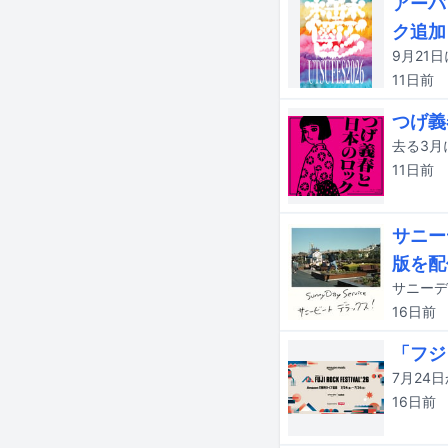
アーバ
ク追加
11日
前
つげ義
11日
前
サニー
版を配
16日
前
「フジ
16日
前