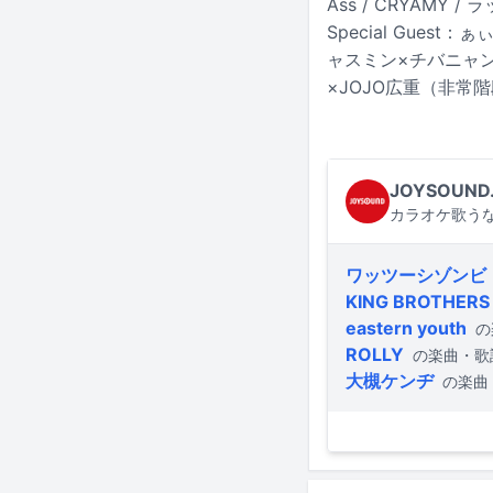
Ass / CRYAMY /
Special Guest
ャスミン×チバニャン
×JOJO広重（非常階段）
JOYSOUND
カラオケ歌うな
ワッツーシゾンビ
KING BROTHERS
eastern youth
の
ROLLY
の楽曲・歌
大槻ケンヂ
の楽曲