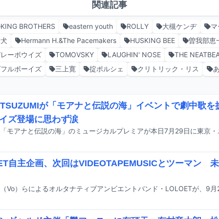
関連記事
KING BROTHERS
eastern youth
ROLLY
大槻ケンヂ
マ
赤犬
Hermann H.&The Pacemakers
HUSKING BEE
曽我部恵
バレーボウイズ
TOMOVSKY
LAUGHIN' NOSE
THE NEATBE
ダフルボーイズ
三上寛
掟ポルシェ
クリトリック・リス
IのTSUZUMIが「モアナと伝説の海」イベントで劇中歌を
イズ登場に思わず涙
OET自主企画、次回はVIDEOTAPEMUSICとツーマン