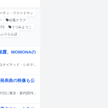
ーティ・フリードマン
一
台風クラブ
ATS
うつみようこ
あふりらんぽ
披露、MOMONAの
実写映画「モアナと伝説の海」のミュージカルプレミアが本日7月29日に東京・ユナイテッド・シネマ豊洲で開催され、主人公・モアナの日本版声優を務めるME:IのTSUZUMIらが登壇した。
 未発表曲の映像も公
和田彩花（Vo）らによるオルタナティブアンビエントバンド・LOLOETが、9月21日に東京・新代田FEVERで自主企画「かざかみのほう2」、11月17日に東京・Spotify O-WESTでライブ「小春日和」を開催する。