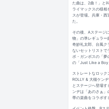
た曲は、2曲！」と叫
ライマックスの様相を
スが登場。兵庫・西宮
た。
その後、Aステージに
物」の準レギュラー的存
奇妙礼太郎、台風クラ
ないセットリストで
ボ・ガンボスの「夢の
の「Just Like 
ストレートなロック
ROLLY & 大槻ケ
とステージへ登場す
ンヂは「あのさぁ」
帯の楽曲をコラボす
イベント終盤、Bステ