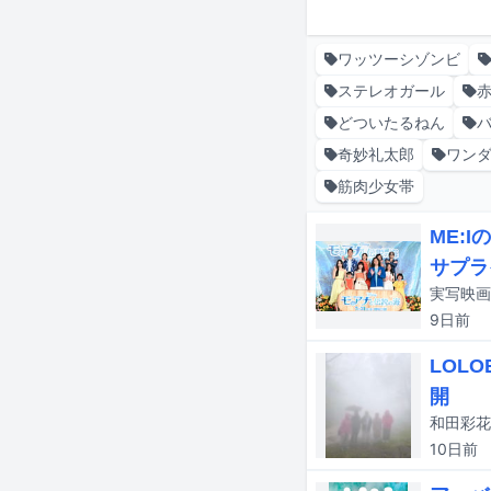
ワッツーシゾンビ
ステレオガール
どついたるねん
奇妙礼太郎
ワン
筋肉少女帯
ME:
サプラ
9日
前
LOL
開
10日
前