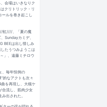
込み、会場はいきなりク
ジにはクリトリック・リ
」コールを巻き起こし
虹////、「夏の魔
、Sundayカミデ、
 BEEは出し惜しみ
場したうつみようこは
ce～」、遠藤ミチロウ
ェ、毎年恒例の
化球”的なアクトも次々
4曲を再現し、大槻ケ
が合流し、筋肉少女
生み出された。
はギターの弦が切れる