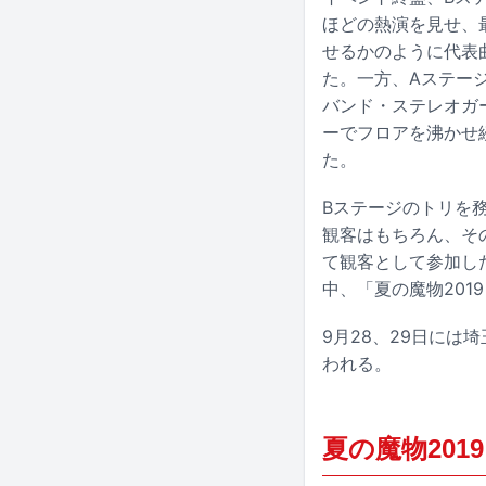
ほどの熱演を見せ、最
せるかのように代表
た。一方、Aステージに
バンド・ステレオガール
ーでフロアを沸かせ続
た。
Bステージのトリを
観客はもちろん、その
て観客として参加し
中、「夏の魔物2019
9月28、29日には埼
われる。
夏の魔物2019 i