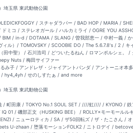
土）埼玉県 東武動物公園
 OLEDICKFOGGY / スチャダラパー / BAD HOP / MARIA / SHE
als / ドミコ / ステレオガール / ハルカミライ / OGRE YOU ASSHO
）/ BIM / in-d / DOTAMA / SLANG / 曽我部恵一 / 中村一義 
 TOMOVSKY / SCOOBIE DO / The 5.6.7.8's / 
I（田中聖） / 石川浩司 / どついたるねん / ロマンポルシェ。 
epy Nuts / 梅田サイファー
t：手塚るみ子 / アンドレザ・ジャイアントパンダ / アントーニオ本多
 hy4_4yh / せのしすたぁ / and more
日）埼玉県 東武動物公園
 / 町田康 / TOKYO No.1 SOUL SET / ////虹//// / KYONO /
OW IQ 01 / 磯部正文（HUSKING BEE） / ROLLY×モーモール
/ KENZI / ニューロティカ / SA / ザ50回転ズ / ザ・たこさん 
ts U-zhaan / 堕落モーションFOLK2 / ニトロデイ / betcover!! 