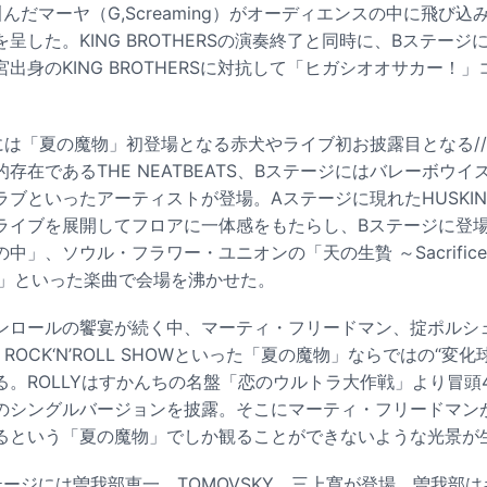
んだマーヤ（G,Screaming）がオーディエンスの中に飛び
呈した。KING BROTHERSの演奏終了と同時に、Bステー
出身のKING BROTHERSに対抗して「ヒガシオオサカー！
は「夏の魔物」初登場となる赤犬やライブ初お披露目となる////
在であるTHE NEATBEATS、Bステージにはバレーボウイズ
ブといったアーティストが登場。Aステージに現れたHUSKING
ライブを展開してフロアに一体感をもたらし、Bステージに登
中」、ソウル・フラワー・ユニオンの「天の生贄 ～Sacrifi
a Boy」といった楽曲で会場を沸かせた。
ンロールの饗宴が続く中、マーティ・フリードマン、掟ポルシ
ンヂ ROCK‘N’ROLL SHOWといった「夏の魔物」ならではの“変
る。ROLLYはすかんちの名盤「恋のウルトラ大作戦」より冒頭
のシングルバージョンを披露。そこにマーティ・フリードマン
るという「夏の魔物」でしか観ることができないような光景が
ージには曽我部恵一、TOMOVSKY、三上寛が登場。曽我部