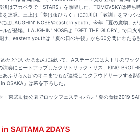
後はアカペラで「STARS」を熱唱した。TOMOVSKYは持
曲を連発。三上は「夢は夜ひらく」に加川良「教訓」をマッシ
はLAUGHIN' NOSEやeastern youth、今年「夏の魔物
が登場。LAUGHIN' NOSEは「GET THE GLORY」で
け、eastern youthは「夏の日の午後」から60分間にわた
務めたどついたるねんに続いて、Aステージには大トリのワッ
演奏にヒートアップしたクリトリック・リス、KING BROTH
たあふりらんぽのオニまでもが連続してクラウドサーフする熱
 in OSAKA」は幕を下ろした。
玉・東武動物公園でロックフェスティバル「夏の魔物2019 SAIT
n SAITAMA 2DAYS