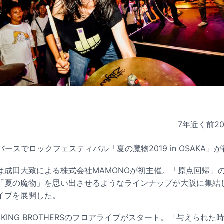
7年近く前
2
バースでロックフェスティバル「夏の魔物2019 in OSAKA」
成田大致による株式会社MAMONOが初主催。「原点回帰」の
「夏の魔物」を思い出させるようなラインナップが大阪に集結
イブを展開した。
にKING BROTHERSのフロアライブがスタート。「与えられた