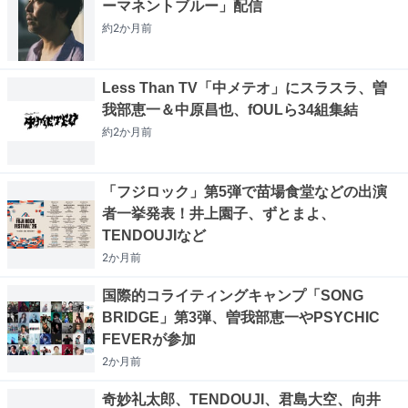
ーマネントブルー」配信
約2か月
前
Less Than TV「中メテオ」にスラスラ、曽
我部恵一＆中原昌也、fOULら34組集結
約2か月
前
「フジロック」第5弾で苗場食堂などの出演
者一挙発表！井上園子、ずとまよ、
TENDOUJIなど
2か月
前
国際的コライティングキャンプ「SONG
BRIDGE」第3弾、曽我部恵一やPSYCHIC
FEVERが参加
2か月
前
奇妙礼太郎、TENDOUJI、君島大空、向井