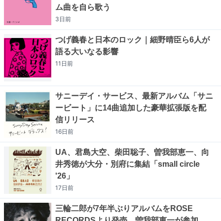
ム曲を自ら歌う
3日
前
つげ義春と日本のロック｜細野晴臣ら6人が
語る大いなる影響
11日
前
サニーデイ・サービス、最新アルバム「サニ
ービート」に14曲追加した豪華拡張版を配
信リリース
16日
前
UA、君島大空、柴田聡子、曽我部恵一、向
井秀徳が大分・別府に集結「small circle
'26」
17日
前
三輪二郎が7年半ぶりアルバムをROSE
RECORDSより発売、曽我部恵一が参加