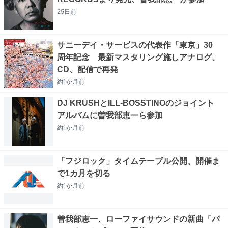
25日
前
サニーデイ・サービスの代表作「東京」30
周年記念 最新マスタリング施しアナログ、
CD、配信で再発
約1か月
前
DJ KRUSHとILL-BOSSTINOのジョイント
アルバムに曽我部恵一ら参加
約1か月
前
「フジロック」タイムテーブル公開、開催ま
で1カ月を切る
約1か月
前
曽我部恵一、ローファイサウンドの新曲「パ