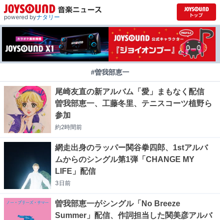
powered by
ナタリー
#曽我部恵一
尾崎友直の新アルバム「愛」まもなく配信
曽我部恵一、工藤冬里、テニスコーツ植野ら
参加
約2時間
前
網走出身のラッパー関谷拳四郎、1stアルバ
ムからのシングル第1弾「CHANGE MY
LIFE」配信
3日
前
曽我部恵一がシングル「No Breeze
Summer」配信、作詞担当した関美彦アルバ