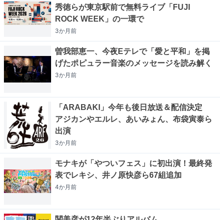
秀徳らが東京駅前で無料ライブ「FUJI
ROCK WEEK」の一環で
3か月
前
曽我部恵一、今夜Eテレで「愛と平和」を掲
げたポピュラー音楽のメッセージを読み解く
3か月
前
「ARABAKI」今年も後日放送＆配信決定
アジカンやエルレ、あいみょん、布袋寅泰ら
出演
3か月
前
モナキが「やついフェス」に初出演！最終発
表でレキシ、井ノ原快彦ら67組追加
4か月
前
関美彦が12年半ぶりアルバム