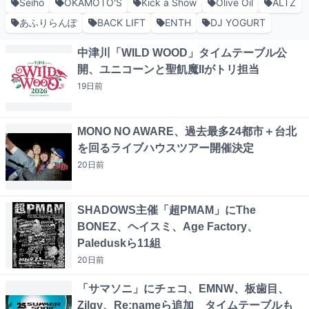
Seiho
OKAMOTO'S
Kick a Show
Olive Oil
ALTZ
あふりらんぽ
BACK LIFT
ENTH
DJ YOGURT
中津川「WILD WOOD」タイムテーブル公
開、ユニコーンと聖飢魔IIがトリ担当
19日
前
MONO NO AWARE、過去最多24都市＋台北
を回るライブハウスツアー開催決定
20日
前
SHADOWS主催「超PMAM」にThe
BONEZ、ヘイスミ、Age Factory、
Paleduskら11組
20日
前
「サマソニ」にチェコ、EMNW、板歯目、
Zilqy、Re:nameら追加 タイムテーブルも