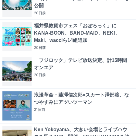
公開
20日
前
福井県敦賀市フェス「おぼろっく」に
KANA-BOON、BAND-MAID、NEK!、
Maki、wacciら14組追加
20日
前
「フジロック」テレビ放送決定、計15時間
オンエア
20日
前
浪漫革命・藤澤信次郎×スカート澤部渡、な
つやすみにアツいツーマン
21日
前
Ken Yokoyama、大きい会場とライブハウ