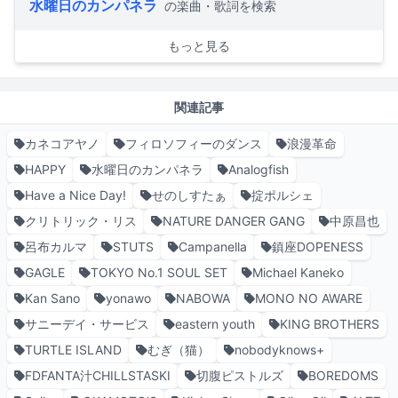
水曜日のカンパネラ
の楽曲・歌詞を検索
もっと見る
関連記事
カネコアヤノ
フィロソフィーのダンス
浪漫革命
HAPPY
水曜日のカンパネラ
Analogfish
Have a Nice Day!
せのしすたぁ
掟ポルシェ
クリトリック・リス
NATURE DANGER GANG
中原昌也
呂布カルマ
STUTS
Campanella
鎮座DOPENESS
GAGLE
TOKYO No.1 SOUL SET
Michael Kaneko
Kan Sano
yonawo
NABOWA
MONO NO AWARE
サニーデイ・サービス
eastern youth
KING BROTHERS
TURTLE ISLAND
むぎ（猫）
nobodyknows+
FDFANTA汁CHILLSTASKI
切腹ピストルズ
BOREDOMS