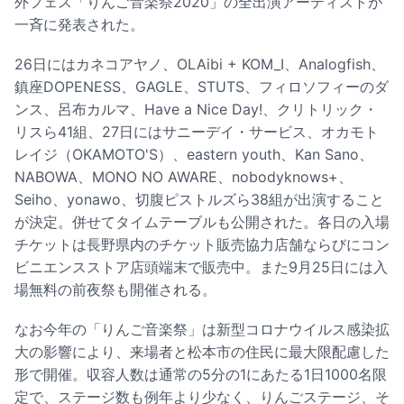
外フェス「りんご音楽祭2020」の全出演アーティストが
一斉に発表された。
26日にはカネコアヤノ、OLAibi + KOM_I、Analogfish、
鎮座DOPENESS、GAGLE、STUTS、フィロソフィーのダ
ンス、呂布カルマ、Have a Nice Day!、クリトリック・
リスら41組、27日にはサニーデイ・サービス、オカモト
レイジ（OKAMOTO'S）、eastern youth、Kan Sano、
NABOWA、MONO NO AWARE、nobodyknows+、
Seiho、yonawo、切腹ピストルズら38組が出演すること
が決定。併せてタイムテーブルも公開された。各日の入場
チケットは長野県内のチケット販売協力店舗ならびにコン
ビニエンスストア店頭端末で販売中。また9月25日には入
場無料の前夜祭も開催される。
なお今年の「りんご音楽祭」は新型コロナウイルス感染拡
大の影響により、来場者と松本市の住民に最大限配慮した
形で開催。収容人数は通常の5分の1にあたる1日1000名限
定で、ステージ数も例年より少なく、りんごステージ、そ