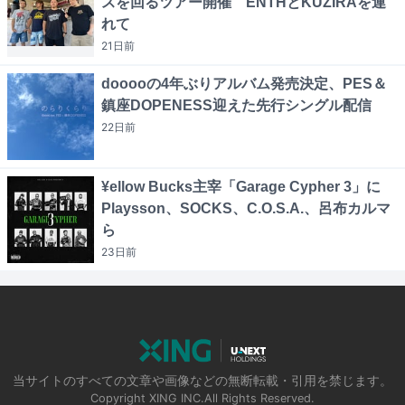
スを回るツアー開催 ENTHとKUZIRAを連
れて
21日
前
dooooの4年ぶりアルバム発売決定、PES＆
鎮座DOPENESS迎えた先行シングル配信
22日
前
¥ellow Bucks主宰「Garage Cypher 3」に
Playsson、SOCKS、C.O.S.A.、呂布カルマ
ら
23日
前
当サイトのすべての文章や画像などの無断転載・引用を禁じます。
Copyright XING INC.All Rights Reserved.