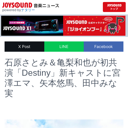
powered by
ナタリー
X Post
LINE
Facebook
石原さとみ＆亀梨和也が初共
演「Destiny」新キャストに宮
澤エマ、矢本悠馬、田中みな
実