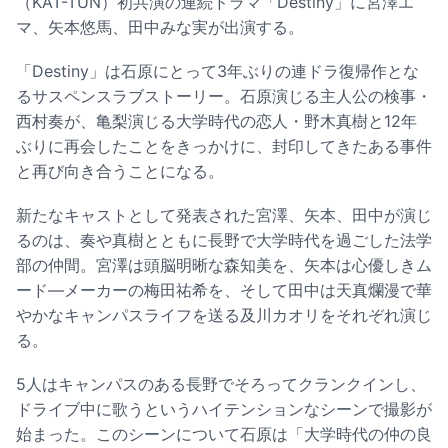
（KAT-TUN）初共演の連続ドラマ「Destiny」に宮澤エ
マ、矢本悠馬、田中みな実が出演する。
「Destiny」は石原にとって3年ぶりの連ドラ復帰作とな
るサスペンスラブストーリー。石原演じる主人公の検事・
西村奏が、亀梨演じる大学時代の恋人・野木真樹と12年
ぶりに再会したことをきっかけに、封印してきたある事件
と再び向き合うことになる。
新たなキャストとして発表された宮澤、矢本、田中が演じ
るのは、奏や真樹とともに長野で大学時代を過ごした法学
部の仲間。宮澤は頭脳明晰な森知美を、矢本は心優しきム
ード―メーカーの梅田祐希を、そして田中は天真爛漫で華
やかなキャンパスライフを送る及川カオリをそれぞれ演じ
る。
5人はキャンパスのある長野でそろってクランクインし、
ドライブ中に歌うというハイテンションなシーンで撮影が
始まった。このシーンについて石原は「大学時代の仲の良