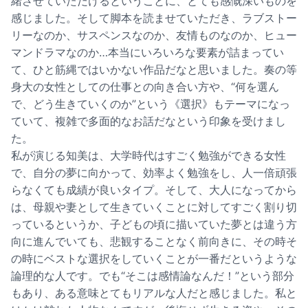
緒させていただけるということに、とても感慨深いものを
感じました。そして脚本を読ませていただき、ラブストー
リーなのか、サスペンスなのか、友情ものなのか、ヒュー
マンドラマなのか…本当にいろいろな要素が詰まってい
て、ひと筋縄ではいかない作品だなと思いました。奏の等
身大の女性としての仕事との向き合い方や、“何を選ん
で、どう生きていくのか”という《選択》もテーマになっ
ていて、複雑で多面的なお話だなという印象を受けまし
た。
私が演じる知美は、大学時代はすごく勉強ができる女性
で、自分の夢に向かって、効率よく勉強をし、人一倍頑張
らなくても成績が良いタイプ。そして、大人になってから
は、母親や妻として生きていくことに対してすごく割り切
っているというか、子どもの頃に描いていた夢とは違う方
向に進んでいても、悲観することなく前向きに、その時そ
の時にベストな選択をしていくことが一番だというような
論理的な人です。でも“そこは感情論なんだ！”という部分
もあり、ある意味とてもリアルな人だと感じました。私と