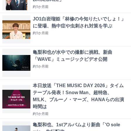
約1か月
前
JO1白岩瑠姫「林修の今知りたいでしょ！」
に登場、熱中症や虫刺され対策を学ぶ
約1か月
前
亀梨和也が水中での撮影に挑戦、新曲
「WAVE」ミュージックビデオ公開
約1か月
前
本日放送「THE MUSIC DAY 2026」タイム
テーブル発表！Snow Man、超特急、
M!LK、ブルーノ・マーズ、HANAらの出演
時間は
約1か月
前
亀梨和也、1stアルバムより新曲「'O sole