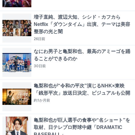
増子直純、渡辺大知、シシド・カフカら
Netflix「ダウンタイム」出演、テーマは美容
整形の光と闇
26日
前
なにわ男子と亀梨和也、最高のアミーゴを踊
ることができるのか
30日
前
亀梨和也が“令和の平次”演じるNHK×東映
「銭形平次」放送日決定、ビジュアルも公開
約1か月
前
亀梨和也が巨人選手の食事や“名ショート”を
取材、日テレプロ野球中継「DRAMATIC
BASEBALL」