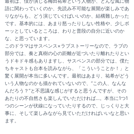
最初は、僕が演じる梅田祐希という人物が、どんな風に物
語に関わっていくのか、先読み不可能な展開が楽しみであ
りながらも、どう演じていけばいいのか、結構難しかった
です。基本的には、あまり怒ったりしない性格や、少しボ
ーッとしているところは、わりと普段の自分に近いのか
な、と思っています。
このドラマはサスペンス×ラブストーリーなので、ラブの
部分では、奏と真樹の心の距離が近づいたり離れたりとい
うドキドキ感もありますし、サスペンスの部分では、僕た
ちキャストも台本を読みながら、「こういうことか！」と
驚く展開が本当に多いんです。最初はあまり、祐希がどう
いう人物なのかも描かれていないので、“この人、なんな
んだろう？”と不思議な感じがすると思うんですが、その
あたりの不自然さも楽しんでいただければ…。本当に1つ1
つのシーンが伏線になっていたりするので、じっくりと大
事に、そして楽しみながら見ていただければいいなと思い
ます。