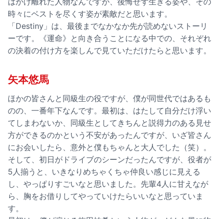
はかけ離れた人物なんですが、後悔せず生きる姿や、その
時々にベストを尽くす姿が素敵だと思います。
「Destiny」は、最後までなかなか先が読めないストーリ
ーです。《運命》と向き合うことになる中での、それぞれ
の決着の付け方を楽しんで見ていただけたらと思います。
矢本悠馬
ほかの皆さんと同級生の役ですが、僕が同世代ではあるも
のの、一番年下なんです。最初は、はたして自分だけ浮い
てしまわないか、同級生としてきちんと説得力のある見せ
方ができるのかという不安があったんですが、いざ皆さん
にお会いしたら、意外と僕もちゃんと大人でした（笑）。
そして、初日がドライブのシーンだったんですが、役者が
5人揃うと、いきなりめちゃくちゃ仲良い感じに見える
し、やっぱりすごいなと思いました。先輩4人に甘えなが
ら、胸をお借りしてやっていけたらいいなと思っていま
す。