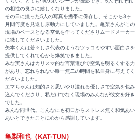
くらい、とても仲の良いシーンが撮影でき、5人それぞれ
の相性の良さに嬉しくなりました。
その日に撮った5人の写真を携帯に保存し、そこから3ヶ
月間何度も見返し原動力にしていました。亀梨さんがこの
現場のベースとなる空気を作ってくださりムードメーカー
に徹してくださいました。
矢本くんは若々しさ代表のようなツッコミやすい面白さを
提供してくれて心から爆笑できました。
みな実さんはカリスマ的な言葉選びで空気を明るくする力
があり、忘れられない唯一無二の時間を私自身に与えてく
ださいました。
エマちゃんは知的さと思いやり溢れる優しさで空気を包み
込んでくださり、私だけでなく現場のみんなが彼女を好き
でした。
みんな同世代。こんなにも初日からストレス無く和気あい
あいとできたことに心から感謝しています。
亀梨和也（KAT-TUN）