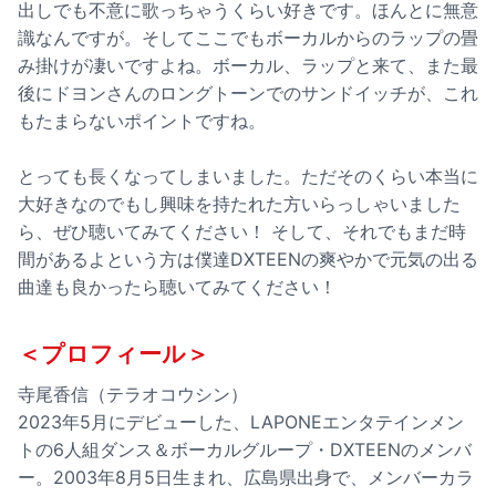
出しでも不意に歌っちゃうくらい好きです。ほんとに無意
識なんですが。そしてここでもボーカルからのラップの畳
み掛けが凄いですよね。ボーカル、ラップと来て、また最
後にドヨンさんのロングトーンでのサンドイッチが、これ
もたまらないポイントですね。
とっても長くなってしまいました。ただそのくらい本当に
大好きなのでもし興味を持たれた方いらっしゃいました
ら、ぜひ聴いてみてください！ そして、それでもまだ時
間があるよという方は僕達DXTEENの爽やかで元気の出る
曲達も良かったら聴いてみてください！
＜プロフィール＞
寺尾香信（テラオコウシン）
2023年5月にデビューした、LAPONEエンタテインメン
トの6人組ダンス＆ボーカルグループ・DXTEENのメンバ
ー。2003年8月5日生まれ、広島県出身で、メンバーカラ