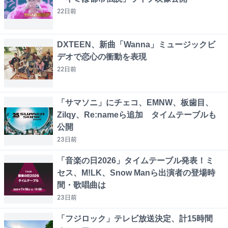
22日
前
DXTEEN、新曲「Wanna」ミュージックビ
デオで恋心の衝動を表現
22日
前
「サマソニ」にチェコ、EMNW、板歯目、
Zilqy、Re:nameら追加 タイムテーブルも
公開
23日
前
「音楽の日2026」タイムテーブル発表！ミ
セス、M!LK、Snow Manら出演者の登場時
間・歌唱曲は
23日
前
「フジロック」テレビ放送決定、計15時間