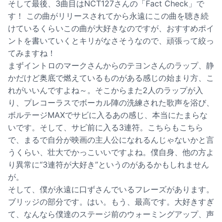
そして最後、3曲目はNCT127さんの「Fact Check」で
す！ この曲がリリースされてから永遠にこの曲を聴き続
けているくらいこの曲が大好きなのですが、おすすめポイ
ントを書いていくとキリがなさそうなので、頑張って絞っ
てみますね！
まずイントロのマークさんからのテヨンさんのラップ、静
かだけど奥底で燃えているものがある感じの始まり方、こ
れがいいんですよね～。そこからまた2人のラップが入
り、プレコーラスでボーカル陣の洗練された歌声を浴び、
ボルテージMAXでサビに入るあの感じ、本当にたまらな
いです。そして、サビ前に入る3連符。こちらもこちら
で、まるで自分が映画の主人公になれるんじゃないかと言
うくらい、壮大でかっこいいですよね。僕自身、他の方よ
り異常に“3連符が大好き”というのがあるかもしれません
が。
そして、僕が永遠に口ずさんでいるフレーズがあります。
ブリッジの部分です。はい。もう、最高です。大好きすぎ
て、なんなら僕達のステージ前のウォーミングアップ、声