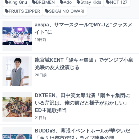
King Gnu
BREIMEN
Ado
Stray Kids
NCT 127
FRUITS ZIPPER
SEKAI NO OWARI
aespa、サマースクールでMY-Jと“クラスメ
イト”に
19日
前
龍宮城KENT「陽キャ集団」でゲンジブ小泉
光咲の友人役演じる
20日
前
DXTEEN、田中笑太郎出演「陽キャ集団に
いる芹沢は、俺の前だと様子がおかしい」
ED主題歌担当
21日
前
BUDDiiS、幕張イベントホールが華やいだ
「キミは都市伝説」ライブ映像公開