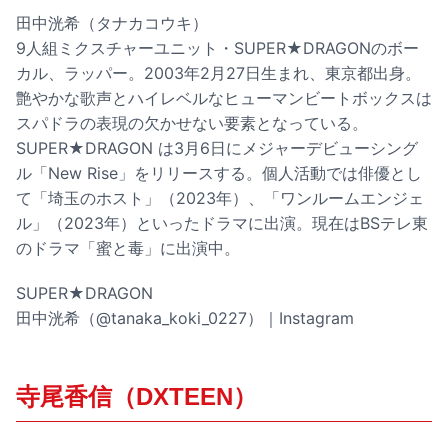
田中洸希（タナカコウキ）
9人組ミクスチャーユニット・SUPER★DRAGONのボー
カル、ラッパー。2003年2月27日生まれ、東京都出身。
艶やかな歌声とハイレベルなヒューマンビートボックスは
スパドラの表現の欠かせない要素となっている。
SUPER★DRAGON は3月6日にメジャーデビューシング
ル「New Rise」をリリースする。個人活動では俳優とし
て「埼玉のホスト」（2023年）、「ワンルームエンジェ
ル」（2023年）といったドラマに出演。現在はBSテレ東
のドラマ「蜜と毒」に出演中。
SUPER★DRAGON
田中洸希（@tanaka_koki_0227）｜Instagram
寺尾香信（DXTEEN）