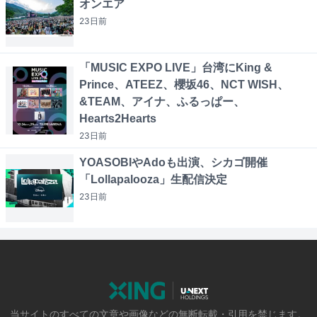
オンエア
23日
前
「MUSIC EXPO LIVE」台湾にKing &
Prince、ATEEZ、櫻坂46、NCT WISH、
&TEAM、アイナ、ふるっぱー、
Hearts2Hearts
23日
前
YOASOBIやAdoも出演、シカゴ開催
「Lollapalooza」生配信決定
23日
前
当サイトのすべての文章や画像などの無断転載・引用を禁じます。