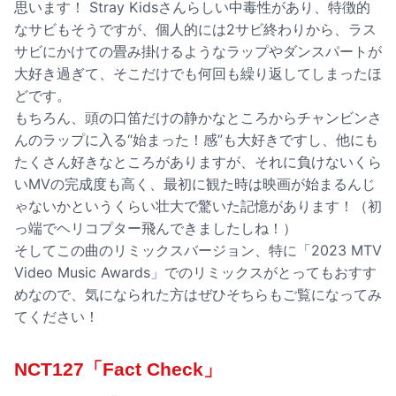
思います！ Stray Kidsさんらしい中毒性があり、特徴的
なサビもそうですが、個人的には2サビ終わりから、ラス
サビにかけての畳み掛けるようなラップやダンスパートが
大好き過ぎて、そこだけでも何回も繰り返してしまったほ
どです。
もちろん、頭の口笛だけの静かなところからチャンビンさ
んのラップに入る“始まった！感”も大好きですし、他にも
たくさん好きなところがありますが、それに負けないくら
いMVの完成度も高く、最初に観た時は映画が始まるんじ
ゃないかというくらい壮大で驚いた記憶があります！（初
っ端でヘリコプター飛んできましたしね！）
そしてこの曲のリミックスバージョン、特に「2023 MTV
Video Music Awards」でのリミックスがとってもおすす
めなので、気になられた方はぜひそちらもご覧になってみ
てください！
NCT127「Fact Check」