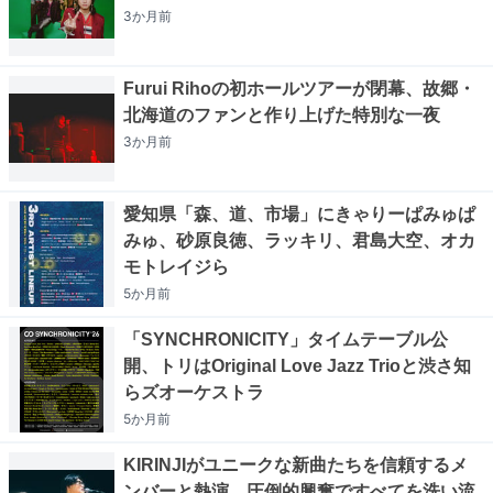
3か月
前
Furui Rihoの初ホールツアーが閉幕、故郷・
北海道のファンと作り上げた特別な一夜
3か月
前
愛知県「森、道、市場」にきゃりーぱみゅぱ
みゅ、砂原良徳、ラッキリ、君島大空、オカ
モトレイジら
5か月
前
「SYNCHRONICITY」タイムテーブル公
開、トリはOriginal Love Jazz Trioと渋さ知
らズオーケストラ
5か月
前
KIRINJIがユニークな新曲たちを信頼するメ
ンバーと熱演、圧倒的興奮ですべてを洗い流