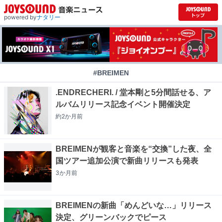
powered by
ナタリー
#BREIMEN
.ENDRECHERI. / 堂本剛と5分間話せる、ア
ルバムリリース記念イベント開催決定
約2か月
前
BREIMENが観客と音楽を“交換”した夜、全
国ツアー追加公演で新曲リリースも発表
3か月
前
BREIMENの新曲「めんどいな…」リリース
決定、グリーンバックでピース