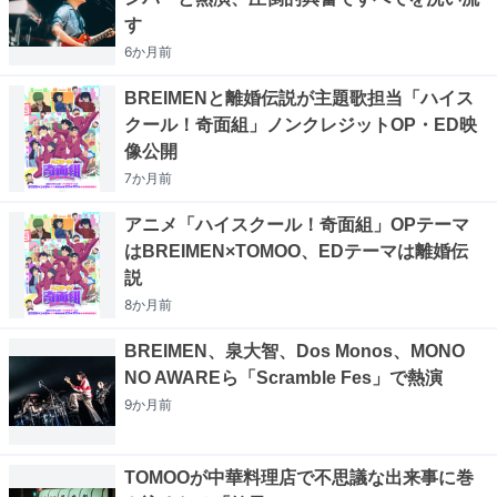
す
6か月
前
BREIMENと離婚伝説が主題歌担当「ハイス
クール！奇面組」ノンクレジットOP・ED映
像公開
7か月
前
アニメ「ハイスクール！奇面組」OPテーマ
はBREIMEN×TOMOO、EDテーマは離婚伝
説
8か月
前
BREIMEN、泉大智、Dos Monos、MONO
NO AWAREら「Scramble Fes」で熱演
9か月
前
TOMOOが中華料理店で不思議な出来事に巻