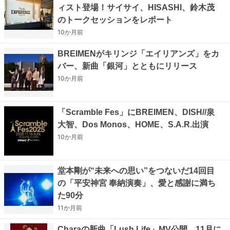
ィスト登場！サイサイ、HISASHI、鈴木茂
のトークセッションをレポート
10か月
前
BREIMENがキリンジ「エイリアンズ」をカ
バー、新曲「銀河」とともにリリース
10か月
前
「Scramble Fes」にBREIMEN、DISH//泉
大智、Dos Monos、HOME、S.A.R.出演
10か月
前
堂本剛が“未来への思い”をつないだ14回目
の「平安神宮 奉納演奏」、愛と感謝に満ち
た90分
11か月
前
Charaの新曲「Lush Life」MV公開、11月に