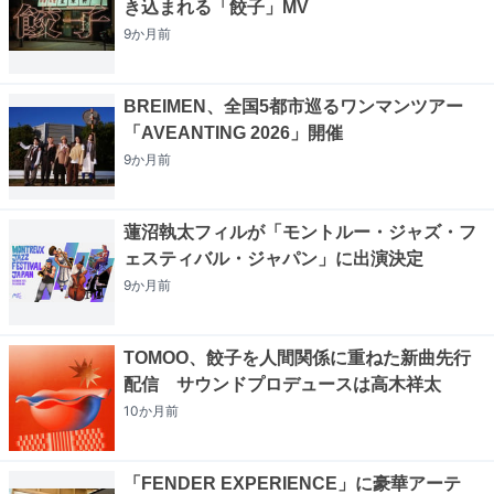
き込まれる「餃子」MV
9か月
前
BREIMEN、全国5都市巡るワンマンツアー
「AVEANTING 2026」開催
9か月
前
蓮沼執太フィルが「モントルー・ジャズ・フ
ェスティバル・ジャパン」に出演決定
9か月
前
TOMOO、餃子を人間関係に重ねた新曲先行
配信 サウンドプロデュースは高木祥太
10か月
前
「FENDER EXPERIENCE」に豪華アーテ