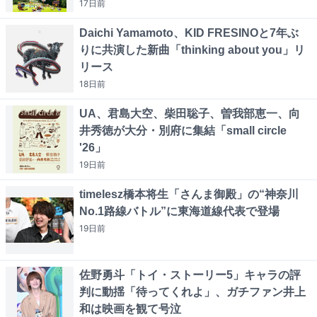
17日
前
Daichi Yamamoto、KID FRESINOと7年ぶ
りに共演した新曲「thinking about you」リ
リース
18日
前
UA、君島大空、柴田聡子、曽我部恵一、向
井秀徳が大分・別府に集結「small circle
'26」
19日
前
timelesz橋本将生「さんま御殿」の“神奈川
No.1路線バトル”に東海道線代表で登場
19日
前
佐野勇斗「トイ・ストーリー5」キャラの評
判に動揺「待ってくれよ」、ガチファン井上
和は映画を観て号泣