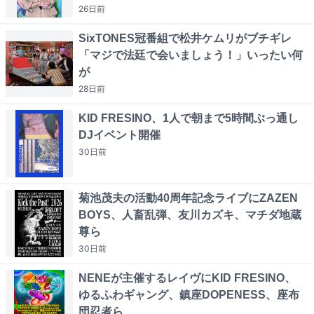
26日
前
SixTONES冠番組で松井ケムリがブチギレ
「マジで法廷で会いましょう！」いったい何
が
28日
前
KID FRESINO、1人で朝まで5時間ぶっ通し
DJイベント開催
30日
前
菊池茂夫の活動40周年記念ライブにZAZEN
BOYS、人畜乱弾、友川カズキ、マチダ地蔵
尊ら
30日
前
NENEが主催するレイヴにKID FRESINO、
ゆるふわギャング、鎮座DOPENESS、座布
団忍者ら