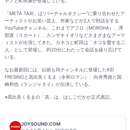
ヤノと町田康が登場している。
「META TAXI」は“バーチャルタクシー”に乗り合わせたア
ーティストやお笑い芸人、作家などが2人で対話をする
YouTubeチャンネル。これまでアフロ（MOROHA）、澤
部渡（スカート）、カンザキイオリなどさまざまなアーテ
ィストが出演してきた。カネコと町田は「ネコを愛する二
人」として登場し、約20分にわたって会話を繰り広げて
いる。
なお最新回には、以前も同チャンネルに登場したKID
FRESINOと高比良くるま（令和ロマン）、向井秀徳と国
崎和也（ランジャタイ）が出演している。
※髙比良くるまの「高」は、はしごだかが正式表記。
JOYSOUND.COM