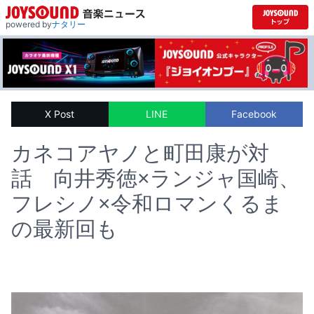
powered by
ナタリー
X Post
LINE
Facebook
カネコアヤノと町田康が対
話 向井秀徳×ランジャ国崎、
フレシノ×令和ロマンくるま
の最新回も