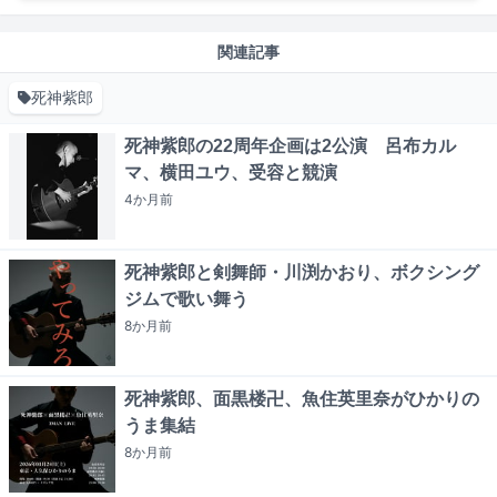
関連記事
死神紫郎
死神紫郎の22周年企画は2公演 呂布カル
マ、横田ユウ、受容と競演
4か月
前
死神紫郎と剣舞師・川渕かおり、ボクシング
ジムで歌い舞う
8か月
前
死神紫郎、面黒楼卍、魚住英里奈がひかりの
うま集結
8か月
前