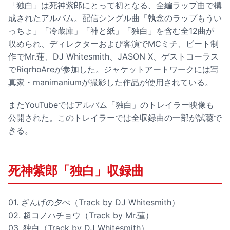
「独白」は死神紫郎にとって初となる、全編ラップ曲で構
成されたアルバム。配信シングル曲「執念のラップもうい
っちょ」「冷蔵庫」「神と紙」「独白」を含む全12曲が
収められ、ディレクターおよび客演でMCミチ、ビート制
作でMr.蓮、DJ Whitesmith、JASON X、ゲストコーラス
でRiqrhoAreが参加した。ジャケットアートワークには写
真家・manimaniumが撮影した作品が使用されている。
またYouTubeではアルバム「独白」のトレイラー映像も
公開された。このトレイラーでは全収録曲の一部が試聴で
きる。
死神紫郎「独白」収録曲
01. ざんげの夕べ（Track by DJ Whitesmith）
02. 超コノハチョウ（Track by Mr.蓮）
03. 独白（Track by DJ Whitesmith）