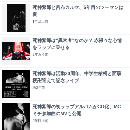
死神紫郎と呂布カルマ、6年目のツーマンは
夏
1年以上
前
死神紫郎は“異常者”なのか？ 赤裸々な心情
をラップに乗せる
2年近く
前
死神紫郎は活動20周年、中学生棺桶と面黒
楼卍迎えて記念ライブ
約2年
前
死神紫郎の初ラップアルバムがCD化、MC
ミチ参加曲のMVも公開
2年以上
前