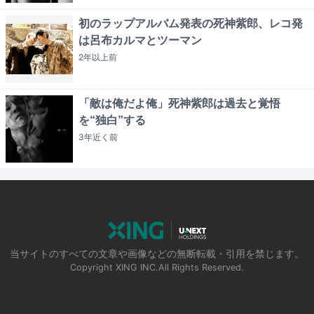
初のラップアルバム発表の死神紫郎、レコ発
は呂布カルマとツーマン
2年以上
前
「敵は俺だよ俺」死神紫郎は過去と覚悟
を“独白”する
3年近く
前
当サイトのすべての文章や画像などの無断転載・引用を禁じます。
Copyright XING INC.All Rights Reserved.