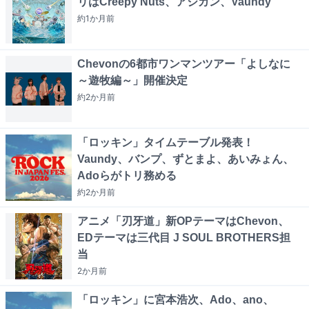
リはCreepy Nuts、アジカン、Vaundy
約1か月
前
Chevonの6都市ワンマンツアー「よしなに
～遊牧編～」開催決定
約2か月
前
「ロッキン」タイムテーブル発表！
Vaundy、バンプ、ずとまよ、あいみょん、
Adoらがトリ務める
約2か月
前
アニメ「刃牙道」新OPテーマはChevon、
EDテーマは三代目 J SOUL BROTHERS担
当
2か月
前
「ロッキン」に宮本浩次、Ado、ano、