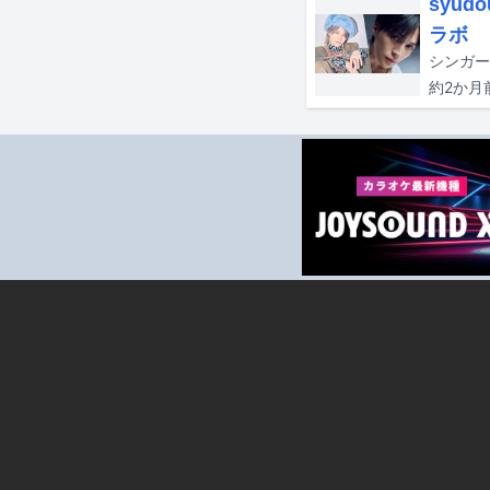
syu
ラボ
約2か月