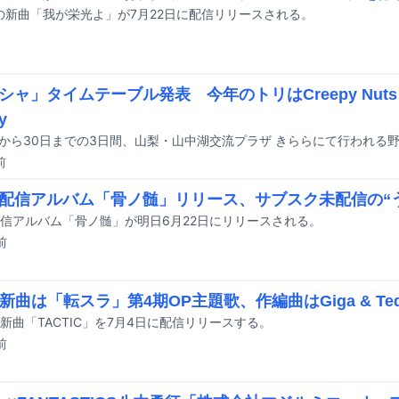
ouの新曲「我が栄光よ」が7月22日に配信リリースされる。
シャ」タイムテーブル発表 今年のトリはCreepy Nut
y
前
配信アルバム「骨ノ髄」リリース、サブスク未配信の“
信アルバム「骨ノ髄」が明日6月22日にリリースされる。
前
o新曲は「転スラ」第4期OP主題歌、作編曲はGiga & Tedd
oが新曲「TACTIC」を7月4日に配信リリースする。
前