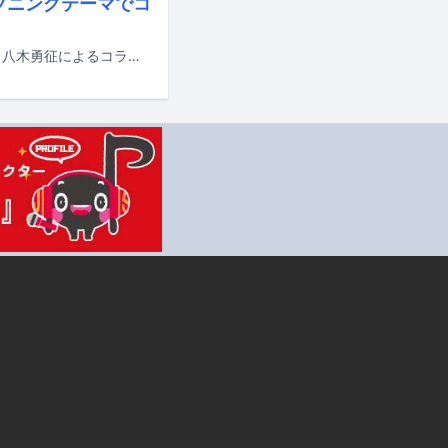
ープニングテーマでコ
シンガーソングライター・ボカロPのsyudouと、FANTASTICSのボーカリスト・八木勇征によるコラボ曲「ラテマジック」がテレビアニメ「株式会社マジルミエ」第2期オープニングテーマに決定。7月5日に配信リリースされる。