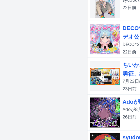
22日
前
DEC
デオ公
DECO
22日
前
ちいか
勇征、
23日
前
Ado
Adoが
26日
前
syu