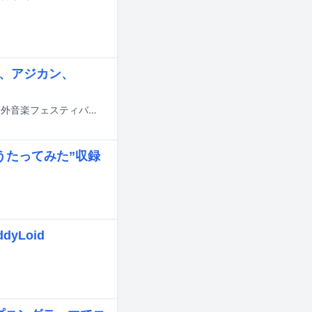
s、アジカン、
8月28日から30日までの3日間、山梨・山中湖交流プラザ きららにて行われる野外音楽フェスティバル「SPACE SHOWER SWEET LOVE SHOWER 2026」のタイムテーブルが発表された。
うたってみた”収録
yLoid