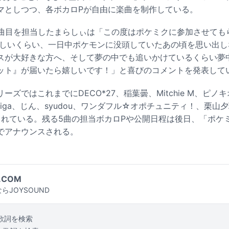
マとしつつ、各ボカロPが自由に楽曲を制作している。
3曲目を担当したまらしぃは「この度はポケミクに参加させても
惜しいくらい、一日中ポケモンに没頭していたあの頃を思い出
スが大好きな方へ、そして夢の中でも追いかけているくらい夢
ット』が届いたら嬉しいです！」と喜びのコメントを発表して
ズではこれまでにDECO*27、稲葉曇、Mitchie M、ピノキ
ga、じん、syudou、ワンダフル☆オポチュニティ！、栗山夕璃、
れている。残る5曲の担当ボカロPや公開日程は後日、「ポケミク」
でアナウンスされる。
.COM
らJOYSOUND
歌詞を検索