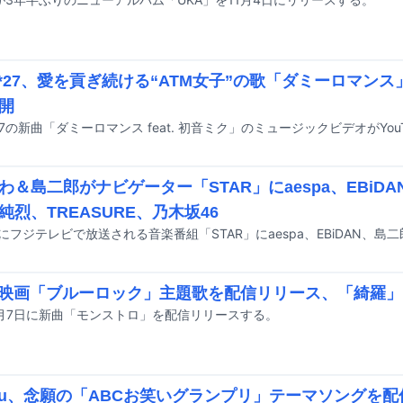
O*27、愛を貢ぎ続ける“ATM女子”の歌「ダミーロマン
開
*27の新曲「ダミーロマンス feat. 初音ミク」のミュージックビデオがYo
わ＆島二郎がナビゲーター「STAR」にaespa、EBiDAN
純烈、TREASURE、乃木坂46
が映画「ブルーロック」主題歌を配信リリース、「綺羅
8月7日に新曲「モンストロ」を配信リリースする。
dou、念願の「ABCお笑いグランプリ」テーマソングを