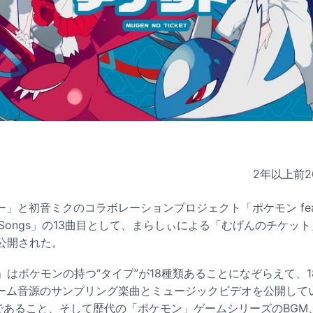
2年以上前
2
と初音ミクのコラボレーションプロジェクト「ポケモン feat. 初
Types/Songs」の13曲目として、まらしぃによる「むげんのチケ
て公開された。
LTAGE」はポケモンの持つ“タイプ”が18種類あることになぞらえて
ーム音源のサンプリング楽曲とミュージックビデオを公開して
ミク」であること、そして歴代の「ポケモン」ゲームシリーズのBGM