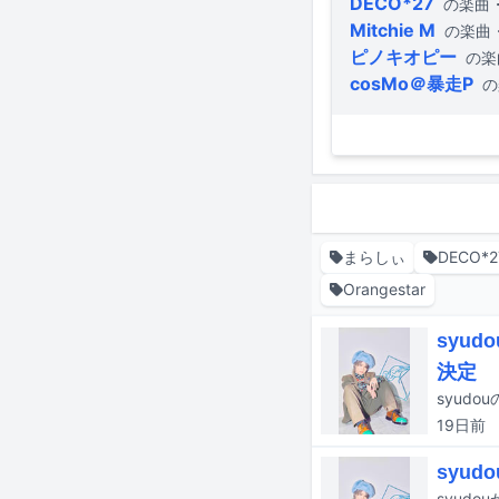
DECO*27
の楽曲
Mitchie M
の楽曲
ピノキオピー
の楽
cosMo＠暴走P
の
まらしぃ
DECO*2
Orangestar
syu
決定
syudo
19日
前
syu
syud