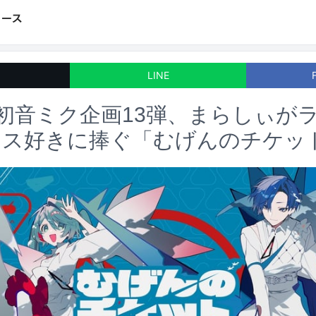
LINE
初音ミク企画13弾、まらしぃが
オス好きに捧ぐ「むげんのチケッ