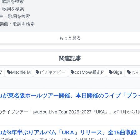
・歌詞を検索
・歌詞を検索
曲・歌詞を検索
楽曲・歌詞を検索
もっと見る
関連記事
7
Mitchie M
ピノキオピー
cosMo＠暴走P
Giga
じん
douが東名阪ホールツアー開催、本日開催のライブ「プ
uのライブツアー「syudou Live Tour 2026-2027『UKA』」が11
douが3年半ぶりアルバム「UKA」リリース、全15曲収録
ouが3年半ぶりのニューアルバム「UKA」を11月4日にリリースする。