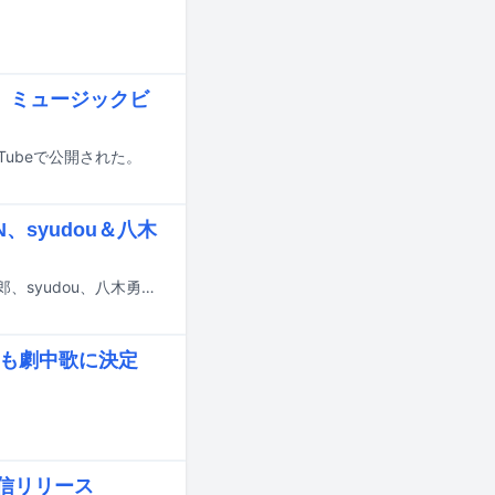
ス」ミュージックビ
uTubeで公開された。
、syudou＆八木
7月23日にフジテレビで放送される音楽番組「STAR」にaespa、EBiDAN、島二郎、syudou、八木勇征、純烈、ちいかわ、TREASURE、乃木坂46が出演する。
」も劇中歌に決定
配信リリース