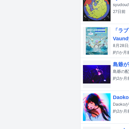
syud
27日
前
「ラブ
Vaund
約1か月
島爺が
島爺の配
約2か月
Daok
Daok
約2か月