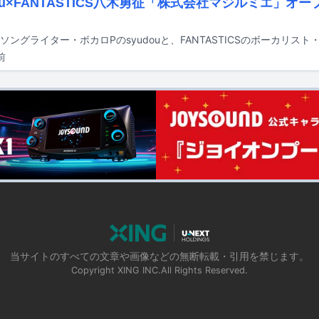
dou×FANTASTICS八木勇征「株式会社マジルミエ」オ
前
当サイトのすべての文章や画像などの無断転載・引用を禁じます。
Copyright XING INC.All Rights Reserved.