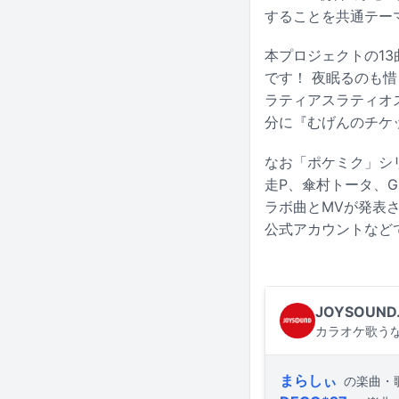
することを共通テー
本プロジェクトの1
です！ 夜眠るのも
ラティアスラティオ
分に『むげんのチケ
なお「ポケミク」シリー
走P、傘村トータ、Gi
ラボ曲とMVが発表さ
公式アカウントなど
JOYSOUND
カラオケ歌うな
まらしぃ
の楽曲・