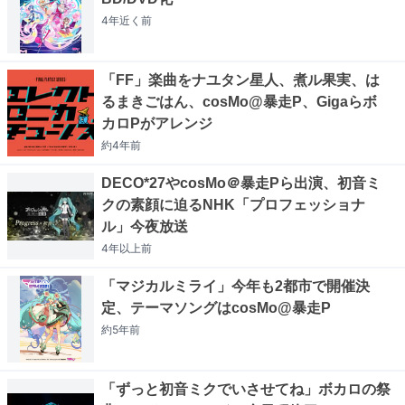
4年近く
前
「FF」楽曲をナユタン星人、煮ル果実、は
るまきごはん、cosMo@暴走P、Gigaらボ
カロPがアレンジ
約4年
前
DECO*27やcosMo＠暴走Pら出演、初音ミ
クの素顔に迫るNHK「プロフェッショナ
ル」今夜放送
4年以上
前
「マジカルミライ」今年も2都市で開催決
定、テーマソングはcosMo@暴走P
約5年
前
「ずっと初音ミクでいさせてね」ボカロの祭