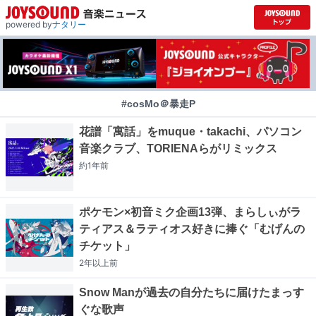
powered by
ナタリー
#cosMo＠暴走P
花譜「寓話」をmuque・takachi、パソコン
音楽クラブ、TORIENAらがリミックス
約1年
前
ポケモン×初音ミク企画13弾、まらしぃがラ
ティアス＆ラティオス好きに捧ぐ「むげんの
チケット」
2年以上
前
Snow Manが過去の自分たちに届けたまっす
ぐな歌声