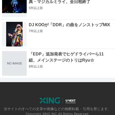
典・マジカルミライ、全日程終了
5年以上
前
DJ KOOが「DDR」の曲をノンストップMIX
7年以上
前
「EDP」追加発表でヒゲドライバーら11
組、メインステージのトリはRyu☆
NO IMAGE
8年以上
前
当サイトのすべての文章や画像などの無断転載・引用を禁じます。
Copyright XING INC.All Rights Reserved.