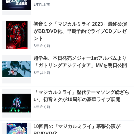
2年以上
前
初音ミク「マジカルミライ 2023」最終公演
がBD/DVD化、早期予約でライブCDプレゼ
ント
3年近く
前
超学生、本日発売メジャー1stアルバムより
「ガトリングアジテイタア」MVを明日公開
3年以上
前
「マジカルミライ」歴代テーマソング総ざら
い、初音ミクが10周年の豪華ライブ展開
4年近く
前
10回目の「マジカルミライ」幕張公演が
BD/DVD化