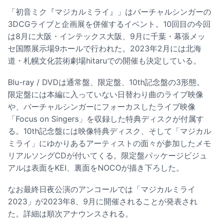
「初音ミク『マジカルミライ』」はバーチャルシンガーの
3DCGライブと企画展を併催するイベント。10回目の今回
は8月に大阪・インテックス大阪、9月に千葉・幕張メッ
セ国際展示場9ホールで行われた。2023年2月には北海
道・札幌文化芸術劇場hitaruでの開催も決定している。
Blu-ray / DVDは通常盤、限定盤、10th記念盤の3形態。
限定盤には本編に入っていない日替わり曲のライブ映像
や、バーチャルシンガーにフォーカスしたライブ映像
「Focus on Singers」を収録した特典ディスクが付属す
る。10th記念盤には映像特典ディスク、そして「マジカル
ミライ」にゆかりあるアーティストの面々が参加したメモ
リアルソングCDが付いてくる。限定盤パッケージビジュ
アルは表面をKEI、裏面をNOCOが描き下ろした。
なお最終日夜公演のアンコールでは「マジカルミライ
2023」が2023年8、9月に開催されることが発表され
た。詳細は順次アナウンスされる。