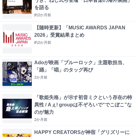
うき、ねじ式ら登壇「日本音楽の海外展開」
を語る
約2か月
前
【随時更新】「MUSIC AWARDS JAPAN
2026」受賞結果まとめ
約2か月
前
Adoが映画「ブルーロック」主題歌担当、
「踊」「唱」のタッグ再び
2か月
前
「歌姫失格」が示す初音ミクという存在の特
異性 / Aぇ! groupは不ぞろいで“でこぼこ”な
のが魅力
2か月
前
HAPPY CREATORSが神宿「グリズリーに