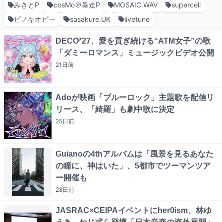
みきとP
cosMo＠暴走P
MOSAIC.WAV
supercell
ピノキオピー
sasakure.UK
livetune
DECO*27、愛を貢ぎ続ける“ATM女子”の歌
「ダミーロマンス」ミュージックビデオ公開
21日
前
Adoが映画「ブルーロック」主題歌を配信リ
リース、「綺羅」も劇中歌に決定
25日
前
Guianoの4thアルバムは「風景を見るあなた
の瞳に、神はいた」、5都市でツーマンツア
ー開催も
28日
前
JASRAC×CEIPAイベントにher0ism、林ゆ