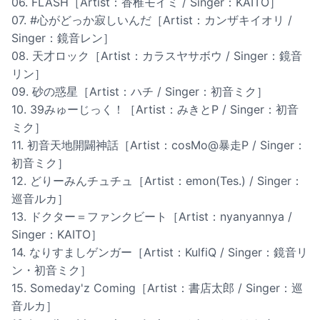
06. FLASH［Artist：香椎モイミ / Singer：KAITO］
07. #心がどっか寂しいんだ［Artist：カンザキイオリ /
Singer：鏡音レン］
08. 天才ロック［Artist：カラスヤサボウ / Singer：鏡音
リン］
09. 砂の惑星［Artist：ハチ / Singer：初音ミク］
10. 39みゅーじっく！［Artist：みきとP / Singer：初音
ミク］
11. 初音天地開闢神話［Artist：cosMo@暴走P / Singer：
初音ミク］
12. どりーみんチュチュ［Artist：emon(Tes.) / Singer：
巡音ルカ］
13. ドクター＝ファンクビート［Artist：nyanyannya /
Singer：KAITO］
14. なりすましゲンガー［Artist：KulfiQ / Singer：鏡音リ
ン・初音ミク］
15. Someday'z Coming［Artist：書店太郎 / Singer：巡
音ルカ］