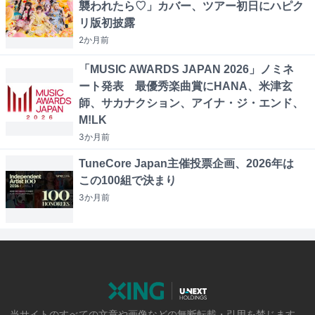
襲われたら♡」カバー、ツアー初日にハピク
リ版初披露
2か月
前
「MUSIC AWARDS JAPAN 2026」ノミネ
ート発表 最優秀楽曲賞にHANA、米津玄
師、サカナクション、アイナ・ジ・エンド、
M!LK
3か月
前
TuneCore Japan主催投票企画、2026年は
この100組で決まり
3か月
前
当サイトのすべての文章や画像などの無断転載・引用を禁じます。