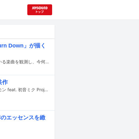
rn Down」が描く
YouTubeでの視聴回数チャートや、ストリーミングサービスでの再生数が伸びている楽曲を観測し、今何が注目されているのかを解説する週イチ連載「再生数急上昇ソング定点観測」。今週はYouTubeで3月6日から3月12日にかけて集計されたミュージックビデオランキングの中から要注目トピックをピックアップします。
共作
ゲーム「ポケットモンスター」シリーズと初音ミクのコラボプロジェクト「ポケモン feat. 初音ミク Project VOLTAGE High↑」より、kzとTAKU INOUEが制作した楽曲「クロスロード」のミュージックビデオがYouTubeにて公開された。
作のエッセンスを緻