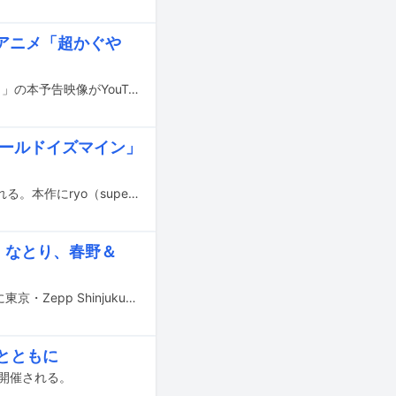
音楽アニメ「超かぐや
1月22日にNetflixで配信がスタートするオリジナルアニメーション「超かぐや姫！」の本予告映像がYouTubeにて公開された。この映像の中で、HoneyWorksが書き下ろした新曲「私は、わたしの事が好き。」と、ryo（supercell）が書き下ろしたメインテーマ「Ex-Otogibanashi」を試聴することができる。
ワールドイズマイン」
2026年1月22日にNetflixでオリジナルアニメーション「超かぐや姫！」が配信される。本作にryo（supercell）、kz（livetune）、40mP、HoneyWorks、Aqu3ra、yuigotが楽曲を提供している。
a、なとり、春野＆
TAKU INOUEのライブイベント「TAKU INOUE EXHIBITION MATCH」が3月6日に東京・Zepp Shinjuku（TOKYO）で開催された。
とともに
」が開催される。