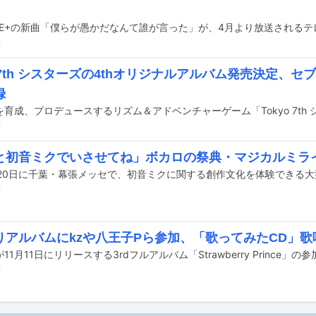
前
o 7th シスターズの4thオリジナルアルバム発売決定、
録
前
と初音ミクでいさせてね」ボカロの祭典・マジカルミラ
前
りアルバムにkzや八王子Pら参加、「歌ってみたCD」歌
前