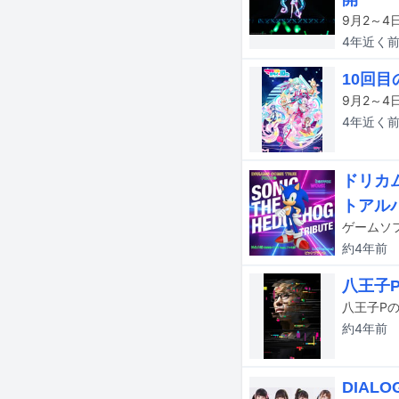
4年近く
10回目
4年近く
ドリカ
トアル
約4年
前
八王子P
八王子Pの
約4年
前
DIAL