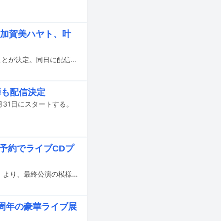
、加賀美ハヤト、叶
にじさんじ初のアナログ盤 / CD「HE4RT BE4T!」が11月27日に同時発売されることが決定。同日に配信でもリリースされる。
弾も配信決定
月31日にスタートする。
期予約でライブCDプ
8月と9月に大阪と千葉で行われたイベント「初音ミク『マジカルミライ 2023』」より、最終公演の模様を収録したBlu-ray / DVDが2024年1月31日にリリースされる。
周年の豪華ライブ展