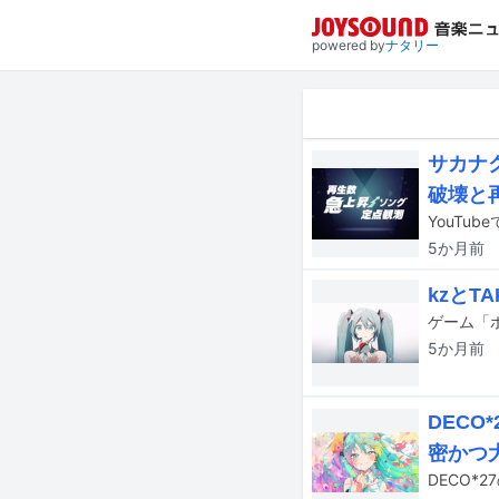
powered by
ナタリー
サカナク
破壊と
5か月
前
kzとT
5か月
前
DEC
密かつ
DECO*