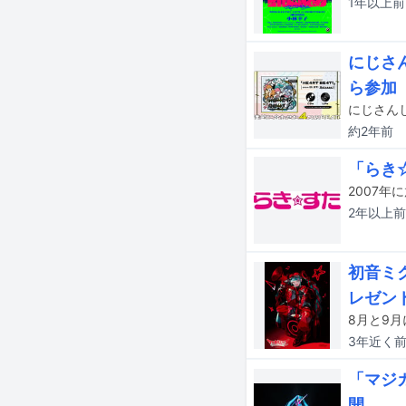
1年以上
前
にじさ
ら参加
約2年
前
「らき
2007
2年以上
前
初音ミク
レゼン
3年近く
「マジ
開