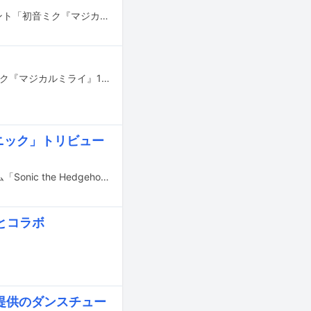
9月2～4日に千葉・幕張メッセで、初音ミクに関する創作文化を体験できるイベント「初音ミク『マジカルミライ』10th Anniversary」が開催された。3日間で計6公演が行われたうち、本稿では初日の夜公演の模様をお届けする。
9月2～4日に千葉・幕張メッセ国際展示場9ホールで開催されたイベント「初音ミク『マジカルミライ』10th Anniversary」の最終日夜公演の模様を完全収録したBlu-ray / DVDが2023年1月18日にリリースされる。
ニック」トリビュー
ゲームソフト「ソニック・ザ・ヘッジホッグ」の楽曲の公式トリビュートアルバム「Sonic the Hedgehog Tribute」が、映画「ソニック・ザ・ムービー／ソニック VS ナックルズ」公開日の8月19日に配信リリースされる。
nとコラボ
z提供のダンスチュー