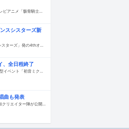
DIALOGUE+の新曲「僕らが愚かだなんて誰が言った」が、4月より放送されるテレビアニメ「骸骨騎士様、只今異世界へお出掛け中」のエンディングテーマに決定した。
セブンスシスターズ新
アイドルを育成、プロデュースするリズム＆アドベンチャーゲーム「Tokyo 7th シスターズ」発の4thオリジナルアルバム「IT’S A PERFECT BLUE」が3月17日にリリースされる。
イ、全日程終了
12月18～20日に千葉・幕張メッセで、初音ミクに関する創作文化を体験できる大型イベント「初音ミク『マジカルミライ 2020』」が開催された。3日間にわたって計7公演行われたうち、この記事では最終日の3部の模様をレポートする。
唱曲も発表
すとぷりが11月11日にリリースする3rdフルアルバム「Strawberry Prince」の参加クリエイター陣が公開された。