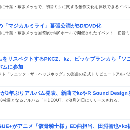
前
の「マジカルミライ」幕張公演がBD/DVD化
前
ムをリスペクトするPKCZ、kz、ビッケブランカら「ソ
バムに参加
が3年ぶりアルバム発表、新曲でkzやR Sound Desig
8枚目となるアルバム「HIDEOUT」が8月31日にリリースされる。
OGUE+がアニメ「骸骨騎士様」ED曲担当、田淵智也×k