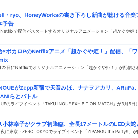
rcell・ryo、HoneyWorksの書き下ろし新曲が聴ける
本予告
×ボカロPのNetflixアニメ「超かぐや姫！」配信、「
mix
 INOUEがZepp新宿で天音みほ、ナナヲアカリ、ARuF
KANIらとバトル
ス小林幸子がクラブ初降臨、全長17メートルのLED大蛇
夜に東京・ZEROTOKYOでライブイベント「ZIPANGU the Party!!