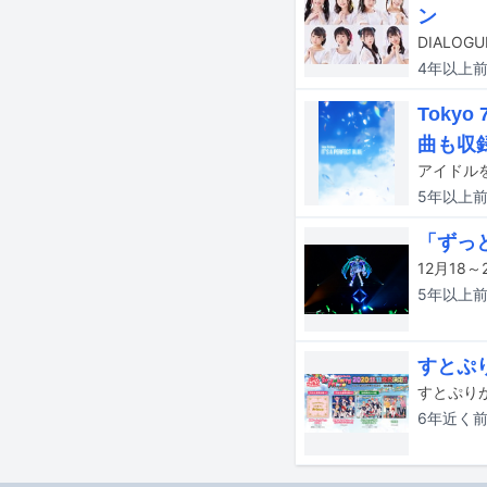
ン
4年以上
Toky
曲も収
5年以上
「ずっ
5年以上
すとぷ
6年近く