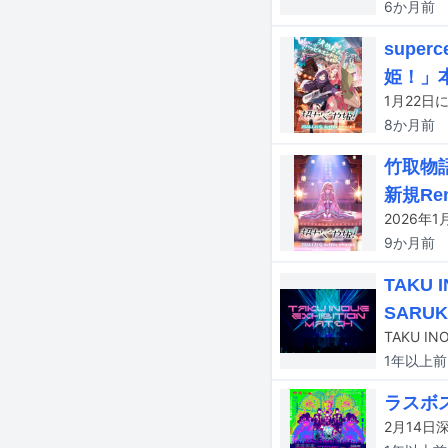
6か月
前
supe
姫！」
8か月
前
竹取物語
新規Re
9か月
前
TAKU
SARU
1年以上
前
ラスボ
2月14日深