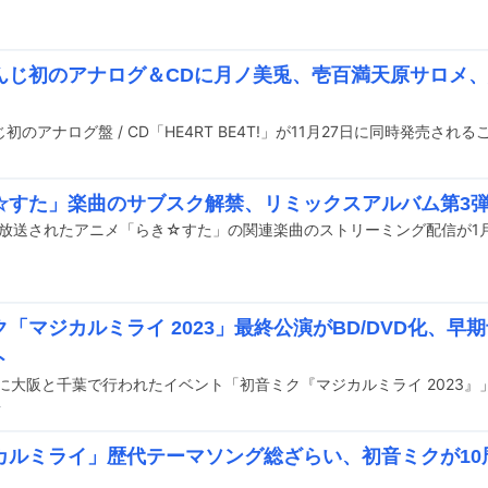
んじ初のアナログ＆CDに月ノ美兎、壱百満天原サロメ
☆すた」楽曲のサブスク解禁、リミックスアルバム第3
年に放送されたアニメ「らき☆すた」の関連楽曲のストリーミング配信が1
「マジカルミライ 2023」最終公演がBD/DVD化、早
ト
前
カルミライ」歴代テーマソング総ざらい、初音ミクが10