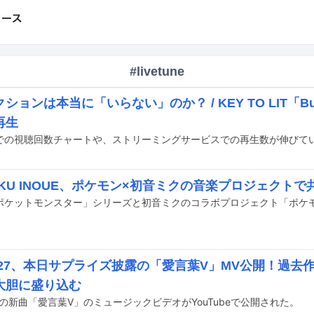
#livetune
ションは本当に「いらない」のか？ / KEY TO LIT「Bu
再生
AKU INOUE、ポケモン×初音ミクの音楽プロジェクトで
O*27、本日サプライズ披露の「愛言葉V」MV公開！過去
大胆に盛り込む
27の新曲「愛言葉V」のミュージックビデオがYouTubeで公開された。