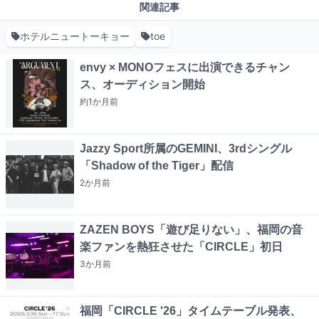
関連記事
ホテルニュートーキョー
toe
envy × MONOフェスに出演できるチャン
ス、オーディション開始
約1か月
前
Jazzy Sport所属のGEMINI、3rdシングル
「Shadow of the Tiger」配信
2か月
前
ZAZEN BOYS「遊び足りない」、福岡の音
楽ファンを熱狂させた「CIRCLE」初日
3か月
前
福岡「CIRCLE '26」タイムテーブル発表、