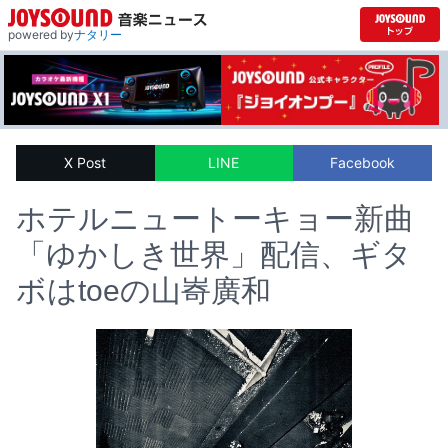
powered by
ナタリー
X Post
LINE
Facebook
ホテルニュートーキョー新曲
「ゆかしき世界」配信、ギタ
ボはtoeの山㟢廣和