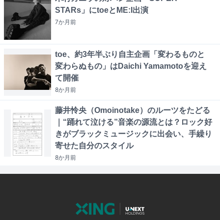
STARs」にtoeとME:I出演
7か月
前
toe、約3年半ぶり自主企画「変わるものと
変わらぬもの」はDaichi Yamamotoを迎え
て開催
8か月
前
藤井怜央（Omoinotake）のルーツをたどる
｜“踊れて泣ける”音楽の源流とは？ロック好
きがブラックミュージックに出会い、手繰り
寄せた自分のスタイル
8か月
前