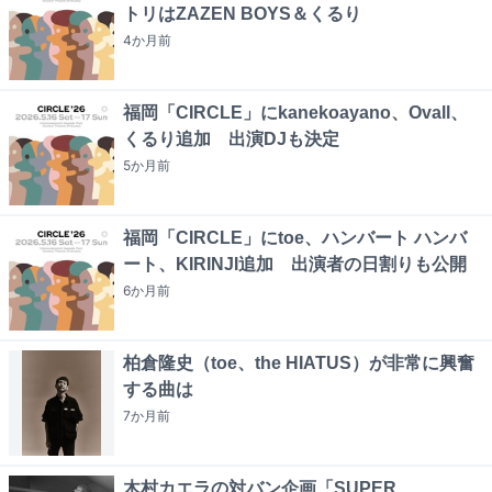
トリはZAZEN BOYS＆くるり
4か月
前
福岡「CIRCLE」にkanekoayano、Ovall、
くるり追加 出演DJも決定
5か月
前
福岡「CIRCLE」にtoe、ハンバート ハンバ
ート、KIRINJI追加 出演者の日割りも公開
6か月
前
柏倉隆史（toe、the HIATUS）が非常に興奮
する曲は
7か月
前
木村カエラの対バン企画「SUPER