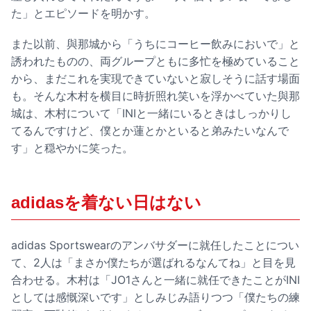
た」とエピソードを明かす。
また以前、與那城から「うちにコーヒー飲みにおいで」と
誘われたものの、両グループともに多忙を極めていること
から、まだこれを実現できていないと寂しそうに話す場面
も。そんな木村を横目に時折照れ笑いを浮かべていた與那
城は、木村について「INIと一緒にいるときはしっかりし
てるんですけど、僕とか蓮とかといると弟みたいなんで
す」と穏やかに笑った。
adidasを着ない日はない
adidas Sportswearのアンバサダーに就任したことについ
て、2人は「まさか僕たちが選ばれるなんてね」と目を見
合わせる。木村は「JO1さんと一緒に就任できたことがINI
としては感慨深いです」としみじみ語りつつ「僕たちの練