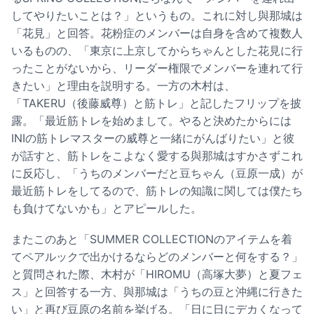
してやりたいことは？」というもの。これに対し與那城は
「花見」と回答。花粉症のメンバーは自身を含めて複数人
いるものの、「東京に上京してからちゃんとした花見に行
ったことがないから、リーダー権限でメンバーを連れて行
きたい」と理由を説明する。一方の木村は、
「TAKERU（後藤威尊）と筋トレ」と記したフリップを披
露。「最近筋トレを始めまして。やると決めたからには
INIの筋トレマスターの威尊と一緒にがんばりたい」と彼
が話すと、筋トレをこよなく愛する與那城はすかさずこれ
に反応し、「うちのメンバーだと豆ちゃん（豆原一成）が
最近筋トレをしてるので、筋トレの知識に関しては僕たち
も負けてないかも」とアピールした。
またこのあと「SUMMER COLLECTIONのアイテムを着
てペアルックで出かけるならどのメンバーと何をする？」
と質問された際、木村が「HIROMU（高塚大夢）と夏フェ
ス」と回答する一方、與那城は「うちの豆と沖縄に行きた
い」と再び豆原の名前を挙げる。「日に日にデカくなって