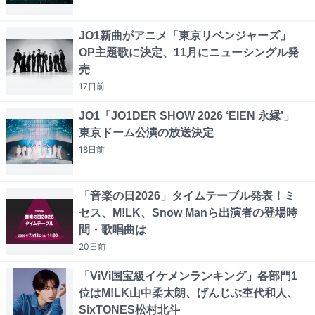
JO1新曲がアニメ「東京リベンジャーズ」
OP主題歌に決定、11月にニューシングル発
売
17日
前
JO1「JO1DER SHOW 2026 ‘EIEN 永縁’」
東京ドーム公演の放送決定
18日
前
「音楽の日2026」タイムテーブル発表！ミ
セス、M!LK、Snow Manら出演者の登場時
間・歌唱曲は
20日
前
「ViVi国宝級イケメンランキング」各部門1
位はM!LK山中柔太朗、げんじぶ杢代和人、
SixTONES松村北斗