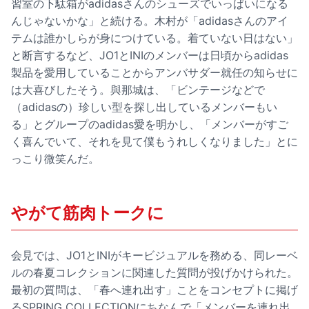
習室の下駄箱がadidasさんのシューズでいっぱいになる
んじゃないかな」と続ける。木村が「adidasさんのアイ
テムは誰かしらが身につけている。着ていない日はない」
と断言するなど、JO1とINIのメンバーは日頃からadidas
製品を愛用していることからアンバサダー就任の知らせに
は大喜びしたそう。與那城は、「ビンテージなどで
（adidasの）珍しい型を探し出しているメンバーもい
る」とグループのadidas愛を明かし、「メンバーがすご
く喜んでいて、それを見て僕もうれしくなりました」とに
っこり微笑んだ。
やがて筋肉トークに
会見では、JO1とINIがキービジュアルを務める、同レーベ
ルの春夏コレクションに関連した質問が投げかけられた。
最初の質問は、「春へ連れ出す」ことをコンセプトに掲げ
るSPRING COLLECTIONにちなんで「メンバーを連れ出