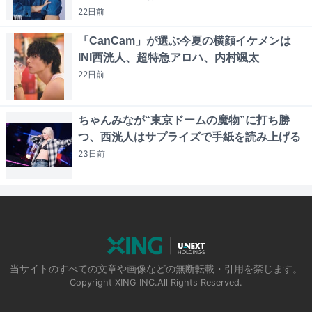
22日
前
「CanCam」が選ぶ今夏の横顔イケメンは
INI西洸人、超特急アロハ、内村颯太
22日
前
ちゃんみなが“東京ドームの魔物”に打ち勝
つ、西洸人はサプライズで手紙を読み上げる
23日
前
当サイトのすべての文章や画像などの無断転載・引用を禁じます。
Copyright XING INC.All Rights Reserved.