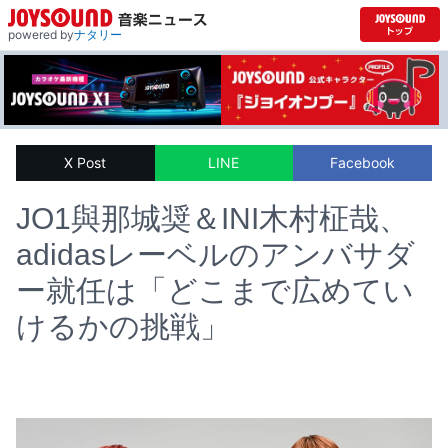
powered by
ナタリー
X Post
LINE
Facebook
JO1與那城奨＆INI木村柾哉、
adidasレーベルのアンバサダ
ー就任は「どこまで広めてい
けるかの挑戦」