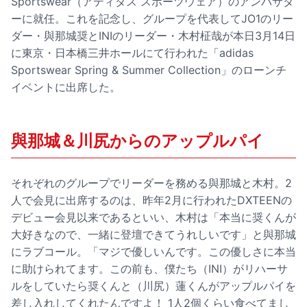
Sportswear（アディダス スポーツウェア）のアンバサダ
ーに就任
。これを記念し、グループを代表してJO1のリー
ダー・與那城奨とINIのリーダー・木村柾哉が本日3月14日
に東京・日本橋三井ホールにて行われた「adidas
Sportswear Spring & Summer Collection」のローンチ
イベントに出席した。
與那城＆川尻からのアップルパイ
それぞれのグループでリーダーを務める與那城と木村。2
人で会見に出席するのは、昨年2月に行われた
DXTEENの
デビュー会見
以来であるといい、木村は「本当に奨くんが
大好きなので、一緒に登壇できてうれしいです」と與那城
にラブコール。「マジで優しいんです。この優しさに本当
に助けられてます。この前も、僕たち（INI）がリハーサ
ルをしていたら奨くんと（川尻）蓮くんがアップルパイを
差し入れしてくれたんですよ！ 1人2個くらい食べてまし