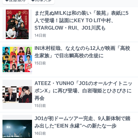
まだ見ぬM!LKは和の装い「装苑」表紙に5
人で登場！誌面にKEY TO LIT中村、
STARGLOW・RUI、JO1川尻も
14日
前
INI木村柾哉、なえなのら12人が映画「高校
生家族」で目出鯛高校の生徒に
15日
前
ATEEZ・YUNHO「JO1のオールナイトニッ
ポンX」に再び登場、白岩瑠姫とひさびさに
再会
15日
前
JO1が初ドームツアー完走、9人新体制で踏
み出した“EIEN 永縁”への新たな一歩
16日
前