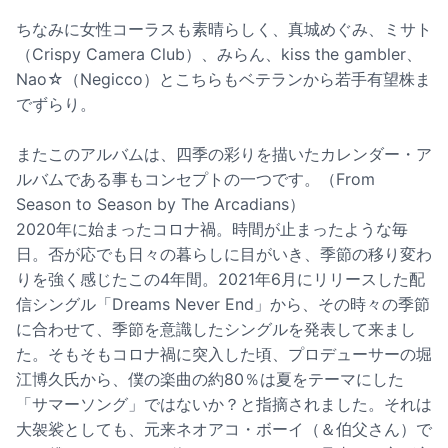
ちなみに女性コーラスも素晴らしく、真城めぐみ、ミサト
（Crispy Camera Club）、みらん、kiss the gambler、
Nao☆（Negicco）とこちらもベテランから若手有望株ま
でずらり。
またこのアルバムは、四季の彩りを描いたカレンダー・ア
ルバムである事もコンセプトの一つです。（From
Season to Season by The Arcadians）
2020年に始まったコロナ禍。時間が止まったような毎
日。否が応でも日々の暮らしに目がいき、季節の移り変わ
りを強く感じたこの4年間。2021年6月にリリースした配
信シングル「Dreams Never End」から、その時々の季節
に合わせて、季節を意識したシングルを発表して来まし
た。そもそもコロナ禍に突入した頃、プロデューサーの堀
江博久氏から、僕の楽曲の約80％は夏をテーマにした
「サマーソング」ではないか？と指摘されました。それは
大袈裟としても、元来ネオアコ・ボーイ（＆伯父さん）で