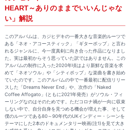
HEART～ありのままでいいんじゃな
い」解説
このアルバムは、カジヒデキの一番大きな音楽的ルーツで
ある「ネオ・アコースティック」「ギターポップ」と言わ
れるジャンルに、今一度真剣に向き合った作品になりまし
た。実は最初からそう思っていた訳ではありません。この
アルバムの制作に入った2020年頃はより新鮮な音楽を求
めて「ネオソウル」や「シティポップ」な楽曲を書き始め
ていたのです。このアルバムの中で一番最初に配信リリー
スした「Dreams Never End」や、次作の「Naked
Coffee Affogato」(ともに2021年発売）がソウル・フィ
ーリングなのはそのためです。ただコロナ禍が一向に収束
しない中で、自分自身を見つめる機会が増えた事、そして
僕のルーツである80～90年代のUKインディー・シーンを
テーマにした2本のドキュメンタリー映画(注1)を見て大き