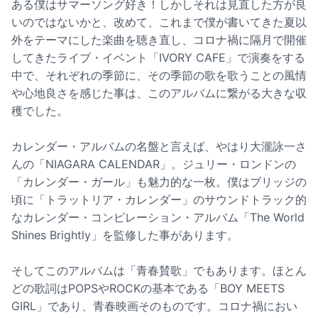
ある僕はサマーソング好き！しかしそれは見直した方が良
いのではないかと、改めて、これまで僕が書いてきた夏以
外をテーマにした楽曲を聴き直し、コロナ禍に隔月で開催
してきたライブ・イベント「IVORY CAFE」で演奏をする
中で、それぞれの季節に、その季節の歌を歌うことの風情
や心地良さを感じた事は、このアルバムに繋がる大きな収
穫でした。
カレンダー・アルバムの名盤と言えば、やはり大瀧詠一さ
んの「NIAGARA CALENDAR」。ジュリー・ロンドンの
「カレンダー・ガール」も魅力的な一枚。僕はブリッジの
頃に「トラットリア・カレンダー」のサウンドトラック的
なカレンダー・コンピレーション・アルバム「The World
Shines Brightly」を監修した事があります。
そしてこのアルバムは「青春賛歌」でもあります。ほとん
どの歌詞はPOPSやROCKの基本である「BOY MEETS
GIRL」であり、青春映画そのものです。コロナ禍におい