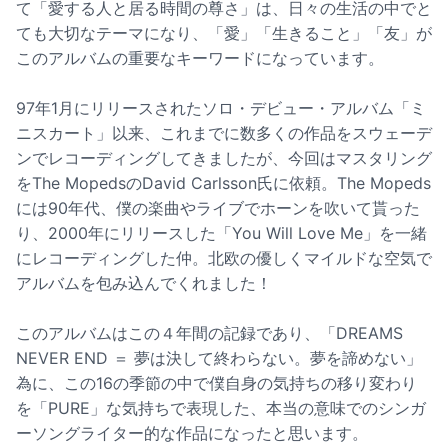
て「愛する人と居る時間の尊さ」は、日々の生活の中でと
ても大切なテーマになり、「愛」「生きること」「友」が
このアルバムの重要なキーワードになっています。
97年1月にリリースされたソロ・デビュー・アルバム「ミ
ニスカート」以来、これまでに数多くの作品をスウェーデ
ンでレコーディングしてきましたが、今回はマスタリング
をThe MopedsのDavid Carlsson氏に依頼。The Mopeds
には90年代、僕の楽曲やライブでホーンを吹いて貰った
り、2000年にリリースした「You Will Love Me」を一緒
にレコーディングした仲。北欧の優しくマイルドな空気で
アルバムを包み込んでくれました！
このアルバムはこの４年間の記録であり、「DREAMS
NEVER END ＝ 夢は決して終わらない。夢を諦めない」
為に、この16の季節の中で僕自身の気持ちの移り変わり
を「PURE」な気持ちで表現した、本当の意味でのシンガ
ーソングライター的な作品になったと思います。