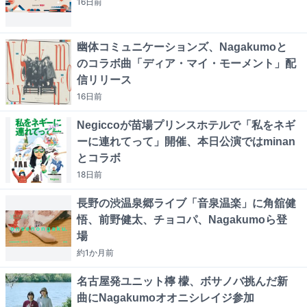
16日
前
幽体コミュニケーションズ、Nagakumoと
のコラボ曲「ディア・マイ・モーメント」配
信リリース
16日
前
Negiccoが苗場プリンスホテルで「私をネギ
ーに連れてって」開催、本日公演ではminan
とコラボ
18日
前
長野の渋温泉郷ライブ「音泉温楽」に角舘健
悟、前野健太、チョコパ、Nagakumoら登
場
約1か月
前
名古屋発ユニット檸 檬、ボサノバ挑んだ新
曲にNagakumoオオニシレイジ参加