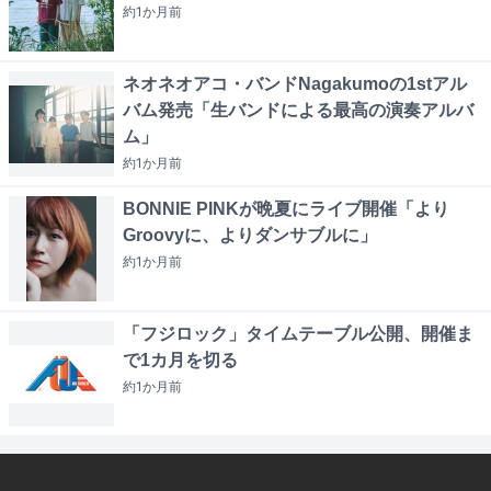
約1か月
前
ネオネオアコ・バンドNagakumoの1stアル
バム発売「生バンドによる最高の演奏アルバ
ム」
約1か月
前
BONNIE PINKが晩夏にライブ開催「より
Groovyに、よりダンサブルに」
約1か月
前
「フジロック」タイムテーブル公開、開催ま
で1カ月を切る
約1か月
前