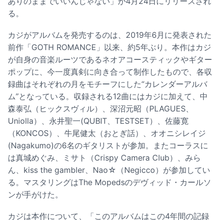
ありのままでいいんじゃない」が4月24日にリリースされ
る。
カジがアルバムを発売するのは、2019年6月に発表された
前作「GOTH ROMANCE」以来、約5年ぶり。本作はカジ
が自身の音楽ルーツであるネオアコースティックやギター
ポップに、今一度真剣に向き合って制作したもので、各収
録曲はそれぞれの月をモチーフにした“カレンダーアルバ
ム”となっている。収録される12曲にはカジに加えて、中
森泰弘（ヒックスヴィル）、深沼元昭（PLAGUES、
Uniolla）、永井聖一(QUBIT、TESTSET）、佐藤寛
（KONCOS）、牛尾健太（おとぎ話）、オオニシレイジ
(Nagakumo)の6名のギタリストが参加。またコーラスに
は真城めぐみ、ミサト（Crispy Camera Club）、みら
ん、kiss the gambler、Nao☆（Negicco）が参加してい
る。マスタリングはThe Mopedsのデヴィッド・カールソ
ンが手がけた。
カジは本作について、「このアルバムはこの4年間の記録