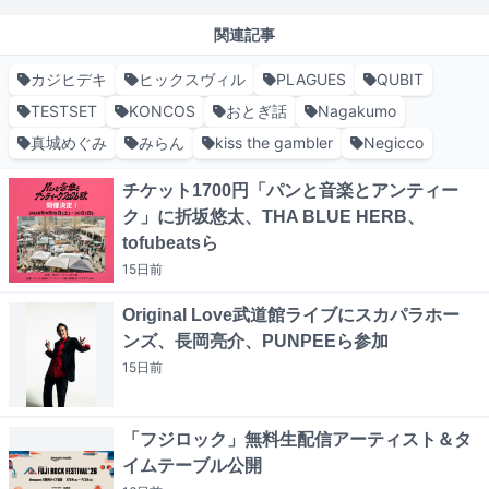
関連記事
カジヒデキ
ヒックスヴィル
PLAGUES
QUBIT
TESTSET
KONCOS
おとぎ話
Nagakumo
真城めぐみ
みらん
kiss the gambler
Negicco
チケット1700円「パンと音楽とアンティー
ク」に折坂悠太、THA BLUE HERB、
tofubeatsら
15日
前
Original Love武道館ライブにスカパラホー
ンズ、長岡亮介、PUNPEEら参加
15日
前
「フジロック」無料生配信アーティスト＆タ
イムテーブル公開