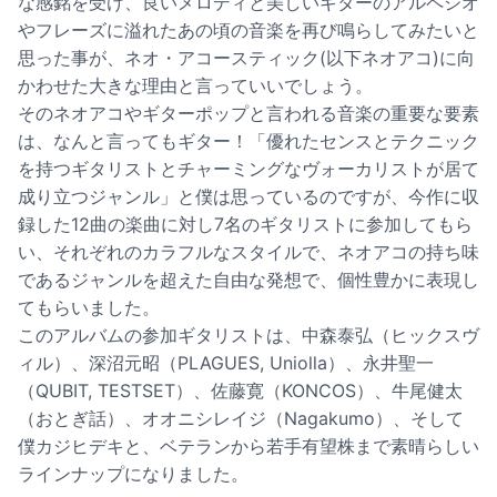
な感銘を受け、良いメロディと美しいギターのアルペジオ
やフレーズに溢れたあの頃の音楽を再び鳴らしてみたいと
思った事が、ネオ・アコースティック(以下ネオアコ)に向
かわせた大きな理由と言っていいでしょう。
そのネオアコやギターポップと言われる音楽の重要な要素
は、なんと言ってもギター！「優れたセンスとテクニック
を持つギタリストとチャーミングなヴォーカリストが居て
成り立つジャンル」と僕は思っているのですが、今作に収
録した12曲の楽曲に対し7名のギタリストに参加してもら
い、それぞれのカラフルなスタイルで、ネオアコの持ち味
であるジャンルを超えた自由な発想で、個性豊かに表現し
てもらいました。
このアルバムの参加ギタリストは、中森泰弘（ヒックスヴ
ィル）、深沼元昭（PLAGUES, Uniolla）、永井聖一
（QUBIT, TESTSET）、佐藤寛（KONCOS）、牛尾健太
（おとぎ話）、オオニシレイジ（Nagakumo）、そして
僕カジヒデキと、ベテランから若手有望株まで素晴らしい
ラインナップになりました。