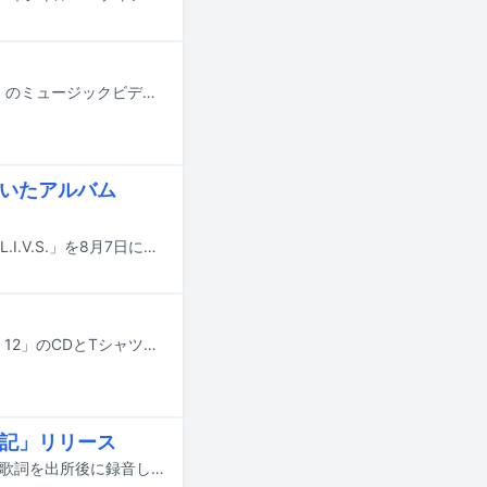
ラッパーのLittyがNORIKIYOを客演に迎えた新曲「WASSUP (feat. NORIKIYO)」のミュージックビデオを明日6月11日20:00に公開することを発表した。
ていたアルバム
刑の満期を迎え、出所したラッパーのNORIKIYOが、13枚目のアルバムとなる「L.I.V.S.」を8月7日にリリースすることを発表した。
ミックステープシリーズ「CONCRETE GREEN」の最新作「CONCRETE GREEN 12」のCDとTシャツの受注販売がスタートした。
中記」リリース
2023年に実刑3年を言い渡されたNORIKIYOが、刑の満期を迎え、獄中で書いた歌詞を出所後に録音した新曲「獄中記」を本日23日に配信リリースし、YouTubeでミュージックビデオを公開した。