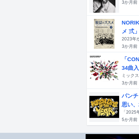
3か月
前
NOR
メ 弍
3か月
前
「CO
34曲
3か月
前
パンチ
思い、
5か月
前