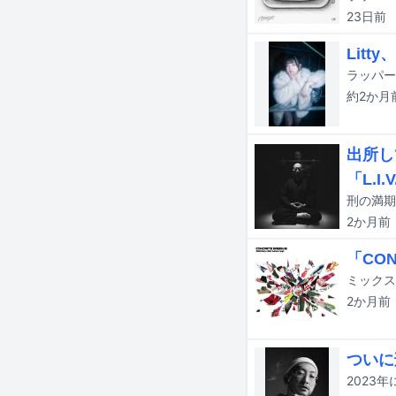
23日
前
Litt
約2か月
出所し
「L.I
2か月
前
「CO
2か月
前
ついに