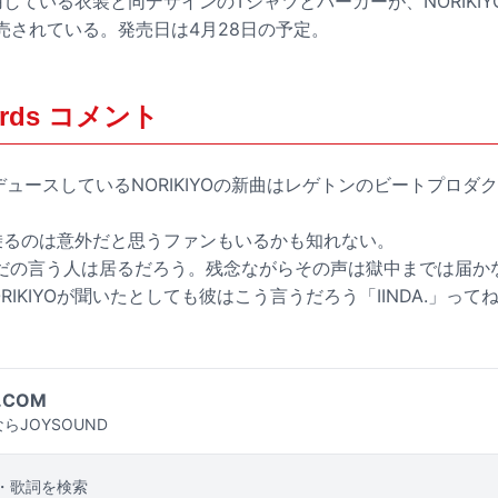
着用している衣装と同デザインのTシャツとパーカーが、NORIKIYO
売されている。発売日は4月28日の予定。
cords コメント
プロデュースしているNORIKIYOの新曲はレゲトンのビートプロ
Oが乗るのは意外だと思うファンもいるかも知れない。
だの言う人は居るだろう。残念ながらその声は獄中までは届か
IKIYOが聞いたとしても彼はこう言うだろう「IINDA.」って
.COM
らJOYSOUND
・歌詞を検索