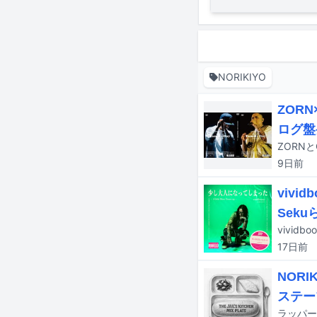
NORIKIYO
ZOR
ログ盤
9日
前
vivi
Seku
vivi
17日
前
NOR
ステー