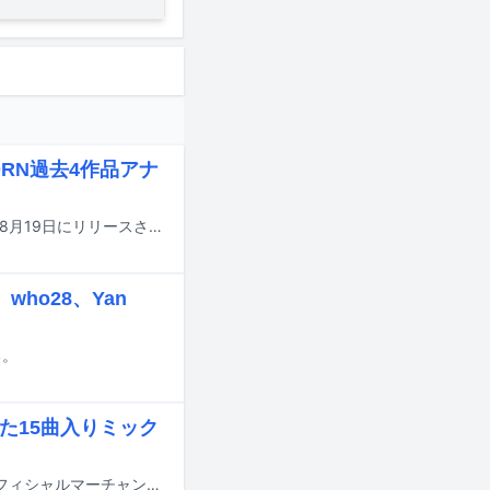
ORN過去4作品アナ
ZORNとOZROSAURUSのツーマンライブ「Family Day」の模様を収めたDVDが8月19日にリリースされることが決定。さらに8月26日にはZORNの過去4作品のアナログ盤が発売される。
who28、Yan
る。
た15曲入りミック
ラッパーNORIKIYOの新作ミックステープ「The Jail's Kitchen Mix Plate」がオフィシャルマーチャンダイズのノベルティとして本日7月17日に発表された。また本作の音源を使用したミュージックビデオがYouTubeで公開された。