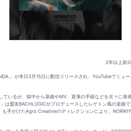
2年以上前
2
「IINDA.」が本日3月15日に配信リリースされ、YouTubeでミ
服役しているが、獄中から新曲やMV、直筆の手紙などを次々に発
INDA.」は盟友BACHLOGICがプロデュースしたレゲトン風の楽
HO」も手がけたAgro Creativeのディレクションにより、NORI