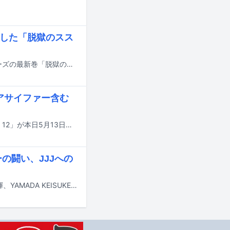
載した「脱獄のスス
2023年から服役していたラッパーのNORIKIYOが、獄中で執筆した獄中記シリーズの最新巻「脱獄のススメ 弍」がZAKAI.jpにて発売された。
タアサイファー含む
ミックステープシリーズ「CONCRETE GREEN」の最新作「CONCRETE GREEN 12」が本日5月13日に配信リリースされた。
の闘い、JJJへの
「2025年もっともパンチラインだったリリックは何か？」をテーマに、高久大輝、YAMADA KEISUKE、ポーザー白石、渡辺志保という4人の有識者たちが日本語ラップについて語り合う短期連載「パンチライン・オブ・ザ・イヤー2025」。ここまで前編と中編で、「RAPSTAR 2025」の熱狂やラッパーたちが描く社会などについて語り合ってきたが、最終回となる後編では、ミソジニーと対峙しながら自分らしさを貫く女性ラッパーたちの闘いや、新たなスターが台頭するシーンの“地殻変動”に光を当てる。そしていよいよ、2025年を象徴する最高のパンチラインが決定。果たして、今回の「パンチライン・オブ・ザ・イヤー」に輝いたのはどのリリックか……？