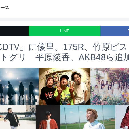
LINE
CDTV」に優里、175R、竹原ピ
トグリ、平原綾香、AKB48ら追