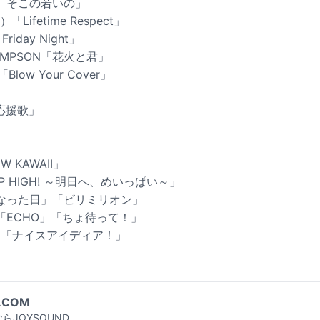
、そこの若いの」
Lifetime Respect」
. Friday Night」
 SIMPSON「花火と君」
Blow Your Cover」
る応援歌」
EW KAWAII」
EAP HIGH! ～明日へ、めいっぱい～」
なった日」「ビリミリオン」
nster「ECHO」「ちょ待って！」
!」「ナイスアイディア！」
.COM
らJOYSOUND