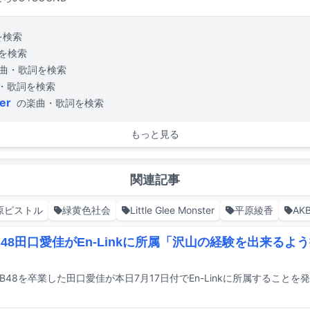
を検索
を検索
曲・歌詞を検索
・歌詞を検索
ter
の楽曲・歌詞を検索
もっと見る
関連記事
原ピストル
緑黄色社会
Little Glee Monster
平原綾香
AK
B48田口愛佳がEn-Linkに所属「沢山の経験を出来るよ
KB48を卒業した田口愛佳が本日7月17日付でEn-Linkに所属することを