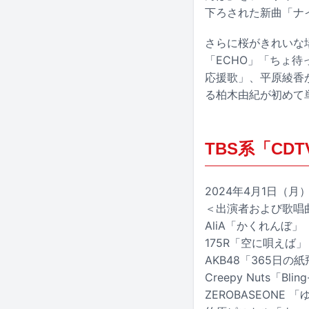
下ろされた新曲「ナ
さらに桜がきれいな場所
「ECHO」「ちょ待って
応援歌」、平原綾香が「
る柏木由紀が初めて
TBS系「CD
2024年4月1日（月）1
＜出演者および歌唱
AliA「かくれんぼ」
175R「空に唄えば」
AKB48「365日
Creepy Nuts「Bli
ZEROBASEONE 