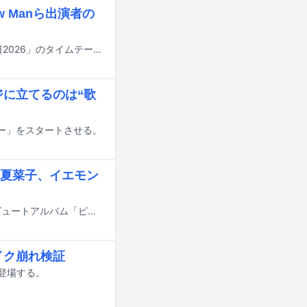
w Manら出演者の
明日7月18日にTBS系で8時間にわたって放送される夏の大型音楽特番「音楽の日2026」のタイムテーブルが発表された。
ジに立てるのは“歌
ター」をスタートさせる。
夏菜子、イエモン
8月26日にリリースされるピンク・レディーのデビュー50周年を記念したトリビュートアルバム「ピンク・レディー伝説 Now and Forever -50th Anniversary Tribute Album-」の収録曲が明らかになった。
イク崩れ検証
に登場する。