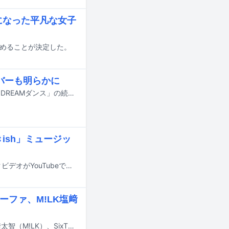
になった平凡な女子
務めることが決定した。
ンバーも明らかに
7月18日にオンエアされるTBS系の夏の大型音楽特番「音楽の日2026」の企画「DREAMダンス」の続報が明らかに。番組の出演アーティスト第4弾やそのほかの企画詳細も発表された。
ish」ミュージッ
AKB48の新曲「好きish」の配信が7月13日にスタート。あわせて、ミュージックビデオがYouTubeで公開された。
ーファ、M!LK塩﨑
7月17日にテレビ朝日系で放送される「ミュージックステーション」にIVE、塩﨑太智（M!LK）、SixTONES、Snow Man、SEKAI NO OWARI、Toshl、中森明菜、BE:FIRST、Mrs. GREEN APPLE、MON7A、優里が出演する。