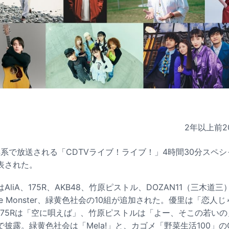
2年以上前
2
りTBS系で放送される「CDTVライブ！ライブ！」4時間30分スペ
表された。
liA、175R、AKB48、竹原ピストル、DOZAN11（三木道三
 Glee Monster、緑黄色社会の10組が追加された。優里は「恋
75Rは「空に唄えば」、竹原ピストルは「よー、そこの若いの」
披露。緑黄色社会は「Mela!」と、カゴメ「野菜生活100」