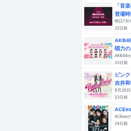
「音楽
登場時
22日
前
AKB
唱力の
AKB4
23日
前
ピンク
吉井和
23日
前
ACE
ACEe
24日
前