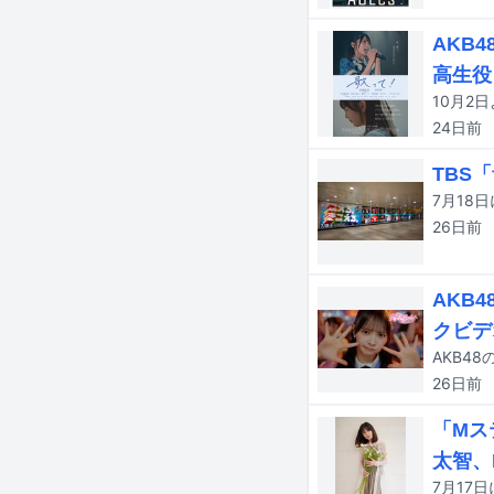
AKB
高生役
10月2
24日
前
TBS
26日
前
AKB
クビデ
26日
前
「Mス
太智、