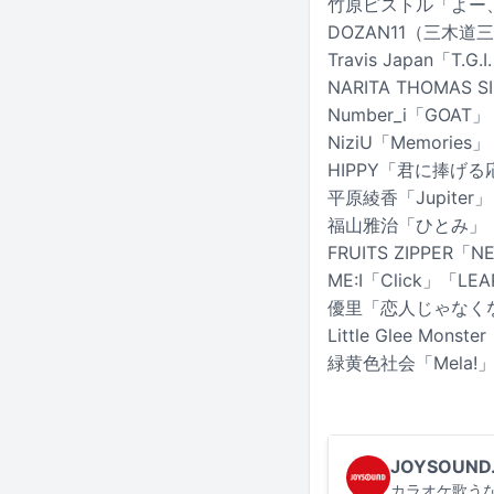
竹原ピストル「よー
DOZAN11（三木道三）「
Travis Japan「T.G.I
NARITA THOMAS
Number_i「GOAT」「
NiziU「Memories」
HIPPY「君に捧げ
平原綾香「Jupiter」
福山雅治「ひとみ」
FRUITS ZIPPER「N
ME:I「Click」「L
優里「恋人じゃなく
Little Glee Mo
緑黄色社会「Mela
JOYSOUND
カラオケ歌うな