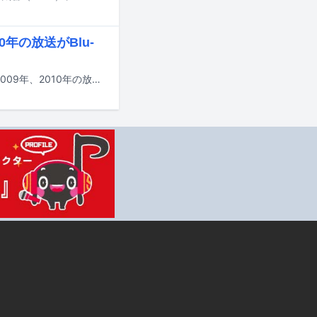
年の放送がBlu-
小田和正がホストを務めるTBS系の音楽特番「クリスマスの約束」の2008年、2009年、2010年の放送回を収録したBlu-rayがそれぞれ8月26日に発売される。