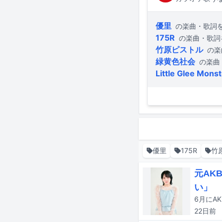
優里
の楽曲・歌詞
175R
の楽曲・歌詞
竹原ピストル
の楽
緑黄色社会
の楽曲
Little Glee Mons
優里
175R
竹
元AK
い」
6月にA
22日
前