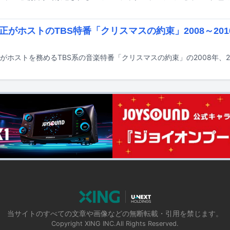
正がホストのTBS特番「クリスマスの約束」2008～2010
当サイトのすべての文章や画像などの無断転載・引用を禁じます。
Copyright XING INC.All Rights Reserved.