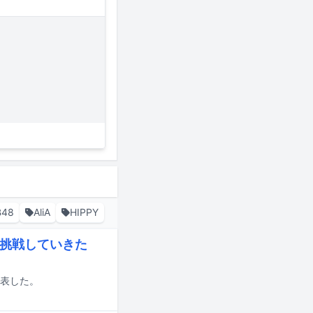
B48
AliA
HIPPY
う挑戦していきた
発表した。