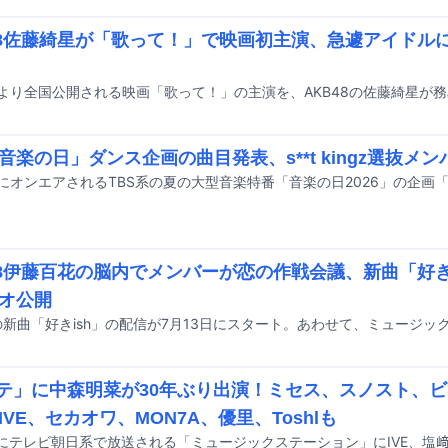
48佐藤綺星が「歌って！」で映画初主演、急遽アイドル
日より全国公開される映画「歌って！」の主演を、AKB48の佐藤綺星が
「音楽の日」ダンス企画の曲目発表、s**t kingz選抜メ
48伊藤百花の脳内でメンバーが恋の作戦会議、新曲「好き
オ公開
テ」に中森明菜が30年ぶり出演！ミセス、スノスト、ビ
IVE、セカオワ、MON7A、優里、Toshlも