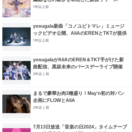
1年以上
前
yosugala新曲「コノユビトマレ」ミュージ
ックビデオ公開、AliAのERENとTKTが提供
1年以上
前
yosugalaがAliAのEREN＆TKT手がけた新
曲配信、黒坂未来のバースデーライブ開催
2年近く
前
まるで豪華お肉3種盛り！May'n初の対バン
企画にFLOWとAliA
2年近く
前
7月13日放送「音楽の日2024」タイムテーブ