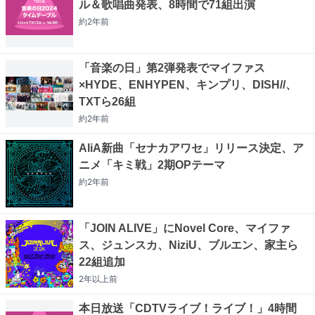
ル＆歌唱曲発表、8時間で71組出演
約2年
前
「音楽の日」第2弾発表でマイファス
×HYDE、ENHYPEN、キンプリ、DISH//、
TXTら26組
約2年
前
AliA新曲「セナカアワセ」リリース決定、ア
ニメ「キミ戦」2期OPテーマ
約2年
前
「JOIN ALIVE」にNovel Core、マイファ
ス、ジュンスカ、NiziU、ブルエン、家主ら
22組追加
2年以上
前
本日放送「CDTVライブ！ライブ！」4時間