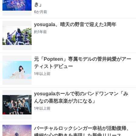
き」
6か月
前
yosugala、晴天の野音で迎えた3周年
約1年
前
元「Popteen」専属モデルの菅井純愛がアー
ティストデビュー
1年以上
前
yosugalaホールで初のバンドワンマン「み
んなの喜怒哀楽が力になる」
1年以上
前
バーチャルロックシンガー幸祜が活動復帰、
繊細な心の動きを表現した新曲リリース