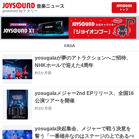
powered by
ナタリー
#AliA
yosugalaが夢のアトラクションへご招待、
NHKホールで迎えた4周年
約1か月
前
yosugalaメジャー2nd EPリリース、全国16
公演ツアーを開催
約2か月
前
yosugala決起集会、メジャーで戦う決意を
誓う「一番雄弁なのはステージの上であるべ