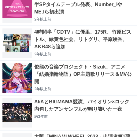
半SPタイムテーブル発表、Number_iや
ME:Iら初出演
2年以上
前
4時間半「CDTV」に優里、175R、竹原ピス
トル、緑黄色社会、リトグリ、平原綾香、
AKB48ら追加
2年以上
前
俊龍の音楽プロジェクト・Sizuk、アニメ
「結婚指輪物語」OP主題歌リリース＆MV公
開
2年以上
前
AliAとBIGMAMA競演、バイオリン×ロック
内包したアンサンブルが鳴り響いた一夜
約3年
前
大阪「MINAMI WHEEL 2023」出演者第1弾