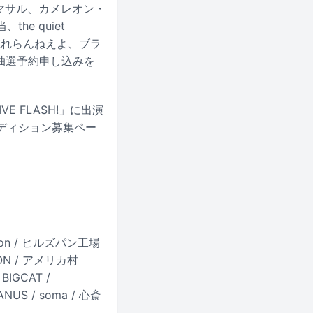
リマサル、カメレオン・
he quiet
A、忘れらんねえよ、ブラ
抽選予約申し込みを
E FLASH!」に出演
ーディション募集ペー
on / ヒルズパン工場
ARON / アメリカ村
 BIGCAT /
JANUS / soma / 心斎