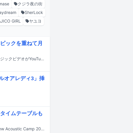
imase
クジラ夜の街
aydream
SherLock
AJICO GIRL
ヤユヨ
ピックを重ねて月
オレンジスパイニクラブの新曲「無くしたピックを重ねて月に行こう」のミュージックビデオがYouTubeで公開された。
ガールオアレディ3」挿
e タイムテーブルも
9月19、20日に群馬・水上高原リゾート200で開催されるキャンプイベント「New Acoustic Camp 2026 ～わらう、うたう、たべる、ねっころがる。～」の第5弾出演アーティストが発表された。