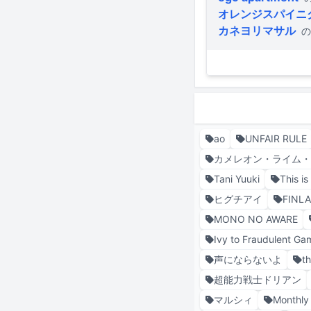
オレンジスパイニ
カネヨリマサル
の
ao
UNFAIR RULE
カメレオン・ライム
Tani Yuuki
This i
ヒグチアイ
FINL
MONO NO AWARE
Ivy to Fraudulent Ga
声にならないよ
t
超能力戦士ドリアン
マルシィ
Monthly