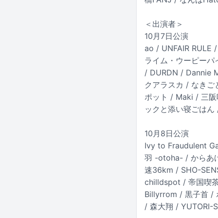
＜出演者＞
10月7日公演
ao / UNFAIR RU
ライム・ウーピーパイ / か
/ DURDN / Dannie
クアラスカ / なきごと 
ポット / Maki / 三阪咲
ックと添い寝ごはん / レト
10月8日公演
Ivy to Fraudulen
羽 -otoha- / からあげ
速36km / SHO-SEN
chilldspot / 帝国喫
Billyrrom / 黒子首 
/ 森大翔 / YUTORI-S