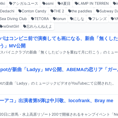
4ki
アシガルユース
asmi
A夏目
LAMP IN TERREN
 Dedachi
Conton Candy
THE 2
the paddles
Subway D
Sea Diving Club
TETORA
tonun
にしな
フレンズ
Y
reGretGirl
忘れらんねえよ
パはコンビニ前で演奏しても画になる、新曲「無くした
う」MV公開
lldspotが新曲「Ladyy」MV公開、ABEMAの恋リア「
dspotの楽曲「Ladyy」のミュージックビデオがYouTubeにて公開された。
ーアコ」出演者第5弾は中川敬、locofrank、Bray m