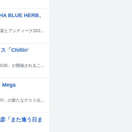
BLUE HERB、
9月19、20日に東京・東京オーヴァル京王閣にて音楽フェスティバル「パンと音楽とアンティーク2026秋」が開催される。
hillin'
10月24日に大阪・万博記念公園もみじ川芝生広場で音楽フェス「Chillin' Vibes 2026」が開催されることが決定した。
Mega
サバシスターが9月から行うツーマンツアー「サバシスター presents Buddy Up!!!」の新たなゲスト出演者が発表された。
彦「また逢う日ま