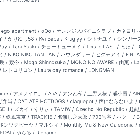
LE / ego apartment / oOo / オレンジスパイニクラブ / カ
りゆし58 / Kvi Baba / Kruglyy / シトナユイ / シンガーズハイ
 May / Tani Yuuki / チョーキューメイ / This is LAST / とた
/ NIKO NIKO TAN TAN / バウンダリー / ヒグチアイ / FIN
 / 紫今 / Mega Shinnosuke / MONO NO AWARE / 由薫 / La
ロリロン / Laura day romance / LONGMAN
t Game / アメノイロ。 / AliA / アンと私 / 上野大樹 / 浦小雪 / AIRC
弁当 / CAT ATE HOTDOGS / claquepot / 声にならないよ / the
SEI!! / ズカイ / すりぃ / TAMIW / Czecho No Republic 
茶 / 鉄風東京 / TRACK15 / 名無し之太郎 / 703号室 / ハク。 / Bia
/ ポンツクピーヤ / マルシィ / Monthly Mu & New Caledonia / m
EDAI / ゆらる / Re:name