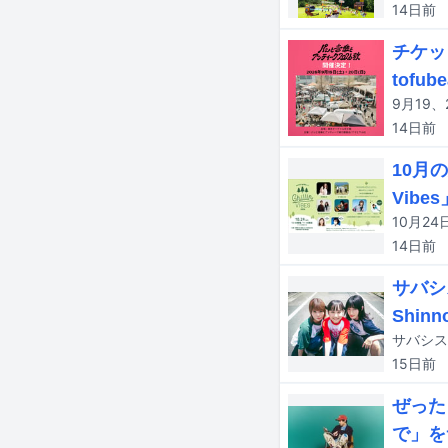
14日
前
チケッ
tofub
14日
前
10月
Vibe
14日
前
サバシ
Shin
15日
前
ぜった
で」を