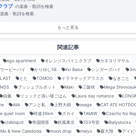
クラブ
の楽曲・歌詞を検索
楽曲・歌詞を検索
もっと見る
関連記事
ego apartment
オレンジスパイニクラブ
カネヨリマサル
・ウーピーパイ
かりゆし58
Kvi Baba
シンガーズハイ
3ma
s LAST
とた
TOMOO
ドラマチックアラスカ
なきごと
ANDS
プッシュプルポット
Maki
三阪咲
Mega Shinnosu
由薫
リュックと添い寝ごはん
Laura day romance
LONG
me
AliA
アンと私
上野大樹
osage
CAT ATE HOTDO
he quiet room
時速36km
ズカイ
TAMIW
Czecho No Rep
chilldspot
帝国喫茶
鉄風東京
703号室
Bialystocks
 Mu & New Caledonia
moon drop
meiyo
森大翔
アイビ