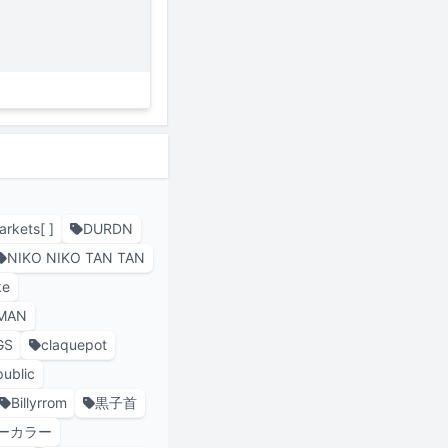
rkets[ ]
DURDN
NIKO NIKO TAN TAN
ke
MAN
GS
claquepot
ublic
Billyrrom
黒子首
ーカラー