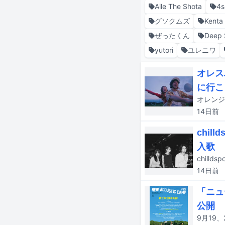
Aile The Shota
4s
グソクムズ
Kenta
ぜったくん
Deep 
yutori
ユレニワ
オレス
に行こ
14日
前
chi
入歌
chill
14日
前
「ニュ
公開