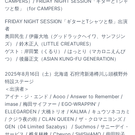
CAMPERS）/ FRIDAY NIGHT SESSION「ギターとTシャ
ツと祭」（for CAMPERS）
FRIDAY NIGHT SESSION「ギターとTシャツと祭」出演
者
奥田民生 / 伊藤大地（グッドラックヘイワ、サンフジン
ズ） / 鈴木正人（LITTLE CREATURES）
ゲスト：岸田繁（くるり） / はっとり（マカロニえんぴ
つ） / 後藤正文（ASIAN KUNG-FU GENERATION）
2025年8月16日（土）北海道 石狩湾新港樽川ふ頭横野外
特設ステージ
＜出演者＞
アイナ・ジ・エンド / Aooo / Answer to Remember /
imase / 梅田サイファー / EGO-WRAPPIN' /
ELLEGARDEN / 大橋トリオ / KALMA / キュウソネコカミ
/ クジラ夜の街 / CLAN QUEEN / ザ・クロマニヨンズ /
GEN（04 Limited Sazabys） / Suchmos / サニーデイ・
サービス / 椎名林檎 / Chevon / SHISHAMO / 柴田聡子