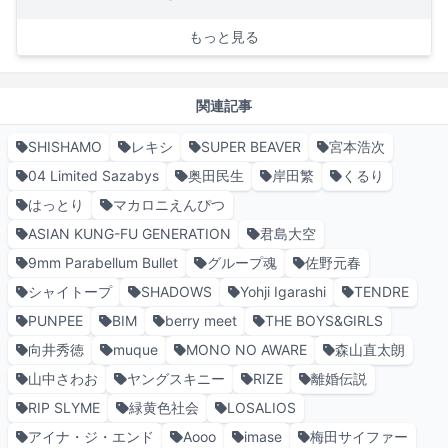
もっと見る
関連記事
SHISHAMO
レキシ
SUPER BEAVER
宮本浩次
04 Limited Sazabys
奥田民生
岸田繁
くるり
はっとり
マカロニえんぴつ
ASIAN KUNG-FU GENERATION
君島大空
9mm Parabellum Bullet
グループ魂
佐野元春
シャイトープ
SHADOWS
Yohji Igarashi
TENDRE
PUNPEE
BIM
berry meet
THE BOYS&GIRLS
向井秀徳
muque
MONO NO AWARE
森山直太朗
山中さわお
ヤングスキニー
RIZE
離婚伝説
RIP SLYME
緑黄色社会
LOSALIOS
アイナ・ジ・エンド
Aooo
imase
梅田サイファー