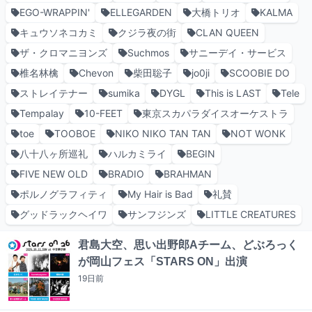
EGO-WRAPPIN'
ELLEGARDEN
大橋トリオ
KALMA
キュウソネコカミ
クジラ夜の街
CLAN QUEEN
ザ・クロマニヨンズ
Suchmos
サニーデイ・サービス
椎名林檎
Chevon
柴田聡子
jo0ji
SCOOBIE DO
ストレイテナー
sumika
DYGL
This is LAST
Tele
Tempalay
10-FEET
東京スカパラダイスオーケストラ
toe
TOOBOE
NIKO NIKO TAN TAN
NOT WONK
八十八ヶ所巡礼
ハルカミライ
BEGIN
FIVE NEW OLD
BRADIO
BRAHMAN
ポルノグラフィティ
My Hair is Bad
礼賛
グッドラックヘイワ
サンフジンズ
LITTLE CREATURES
君島大空、思い出野郎Aチーム、どぶろっく
が岡山フェス「STARS ON」出演
19日
前