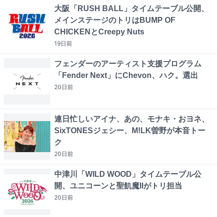
大阪「RUSH BALL」タイムテーブル公開、
メインステージのトリはBUMP OF
CHICKENとCreepy Nuts
19日
前
フェンダーのアーティスト支援プログラム
「Fender Next」にChevon、ハク。選出
20日
前
連日忙しいアイナ、あの、モナキ・おヨネ、
SixTONESジェシー、M!LK曽野が本音トー
ク
20日
前
中津川「WILD WOOD」タイムテーブル公
開、ユニコーンと聖飢魔IIがトリ担当
20日
前