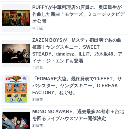
PUFFYが中華料理店の店員に、奥田民生が
作曲した新曲「モヤーズ」ミュージックビデ
オ公開
20日
前
ZAZEN BOYSが「Mステ」初出演であの曲
披露！ヤングスキニー、SWEET
STEADY、timelesz、ILLIT、乃木坂46、ア
イナ・ジ・エンドも登場
21日
前
「FOMARE大陸」最終発表で10-FEET、サ
バシスター、ヤングスキニー、G-FREAK
FACTORY、ねぐせ。
21日
前
MONO NO AWARE、過去最多24都市＋台北
を回るライブハウスツアー開催決定
21日
前