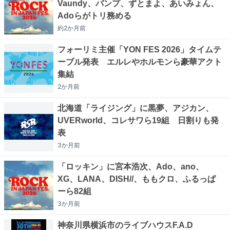
Vaundy、バンプ、ずとまよ、あいみょん、
Adoらがトリ務める
約2か月
前
フォーリミ主催「YON FES 2026」タイムテ
ーブル発表 エルレやホルモンら豪華アクト
集結
2か月
前
北海道「ライジング」に黒夢、アジカン、
UVERworld、コレサワら19組 日割りも発
表
3か月
前
「ロッキン」に宮本浩次、Ado、ano、
XG、LANA、DISH//、ももクロ、ふるっぱ
ーら82組
3か月
前
神奈川県横浜市のライブハウスF.A.D