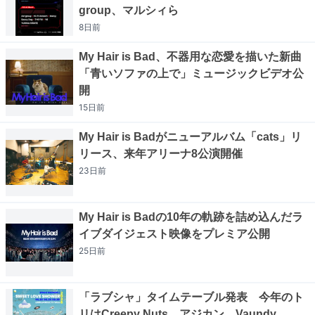
group、マルシィら
8日
前
My Hair is Bad、不器用な恋愛を描いた新曲
「青いソファの上で」ミュージックビデオ公
開
15日
前
My Hair is Badがニューアルバム「cats」リ
リース、来年アリーナ8公演開催
23日
前
My Hair is Badの10年の軌跡を詰め込んだラ
イブダイジェスト映像をプレミア公開
25日
前
「ラブシャ」タイムテーブル発表 今年のト
リはCreepy Nuts、アジカン、Vaundy