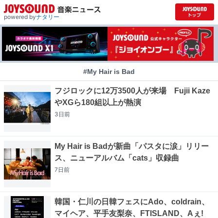
powered by
ナタリー
#My Hair is Bad
フジロックに12万3500人が来場 Fujii Kaze
やXGら180組以上が熱演
3日
前
My Hair is Badが新曲「パスタに涙」リリー
ス、ニューアルバム「cats」収録曲
7日
前
韓国・仁川の日韓フェスにAdo、coldrain、
マイヘア、平手友梨奈、FTISLAND、Aぇ!