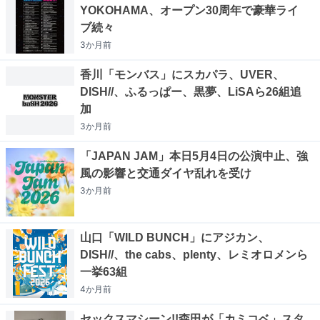
YOKOHAMA、オープン30周年で豪華ライ
ブ続々
3か月
前
香川「モンバス」にスカパラ、UVER、
DISH//、ふるっぱー、黒夢、LiSAら26組追
加
3か月
前
「JAPAN JAM」本日5月4日の公演中止、強
風の影響と交通ダイヤ乱れを受け
3か月
前
山口「WILD BUNCH」にアジカン、
DISH//、the cabs、plenty、レミオロメンら
一挙63組
4か月
前
セックスマシーン!!森田が「カミコベ」スタ