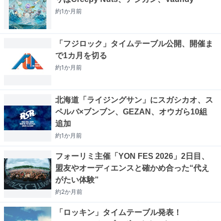
約1か月
前
「フジロック」タイムテーブル公開、開催ま
で1カ月を切る
約1か月
前
北海道「ライジングサン」にスガシカオ、ス
ペルバ×ブンブン、GEZAN、オウガら10組
追加
約1か月
前
フォーリミ主催「YON FES 2026」2日目、
盟友やオーディエンスと確かめ合った“代え
がたい体験”
約2か月
前
「ロッキン」タイムテーブル発表！