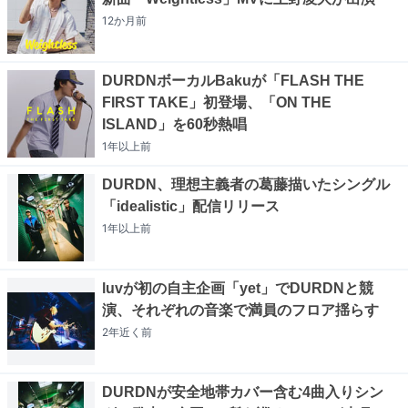
12か月
前
DURDNボーカルBakuが「FLASH THE
FIRST TAKE」初登場、「ON THE
ISLAND」を60秒熱唱
1年以上
前
DURDN、理想主義者の葛藤描いたシングル
「idealistic」配信リリース
1年以上
前
luvが初の自主企画「yet」でDURDNと競
演、それぞれの音楽で満員のフロア揺らす
2年近く
前
DURDNが安全地帯カバー含む4曲入りシン