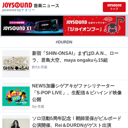
powered by
ナタリー
#DURDN
新宿「SHIN-ONSAI」まずはD.A.N.、ロー
ラ、君島大空、maya ongakuら15組
約1か月
前
NEWS加藤シゲアキがファシリテーター
「S-POP LIVE」、生配信＆ビハインド映像
公開
5か月
前
ソロ活動5周年記念！鞘師里保がビルボード
公演開催、Rei＆DURDNがゲスト出演