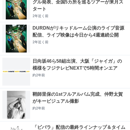
グル発表、全国5カ所を巡るツアーが来月ス
タート
2年近く
前
DURDNがリキッドルーム公演のライブ音源
配信、ライブ映像は今日から4週連続公開
2年近く
前
日向坂46ら58組出演、大阪「ジャイガ」の
模様をフジテレビNEXTで5時間オンエア
約2年
前
鞘師里保の1stフルアルバム完成、仲野太賀
がキービジュアル撮影
約2年
前
「ビバラ」配信の最終ラインナップ＆タイム