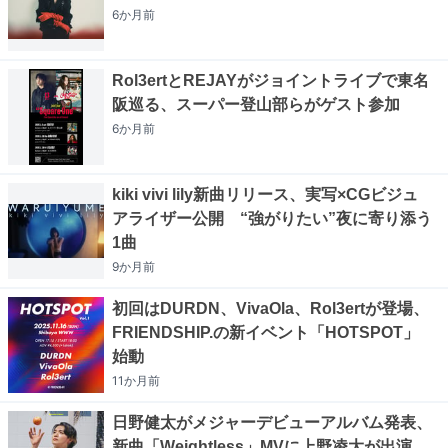
6か月
前
Rol3ertとREJAYがジョイントライブで東名
阪巡る、スーパー登山部らがゲスト参加
6か月
前
kiki vivi lily新曲リリース、実写×CGビジュ
アライザー公開 “強がりたい”夜に寄り添う
1曲
9か月
前
初回はDURDN、VivaOla、Rol3ertが登場、
FRIENDSHIP.の新イベント「HOTSPOT」
始動
11か月
前
日野健太がメジャーデビューアルバム発表、
新曲「Weightless」MVに上野凌大が出演