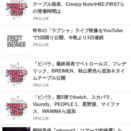
テーブル発表、Creepy NutsやBE:FIRSTら
の登場時間は
2年以上
前
昨年の「ラブシャ」ライブ映像をYouTube
で1回限り公開、今晩より3日連続
2年以上
前
「ビバラ」最終発表でペトロールズ、フレデ
リック、BREIMEN、秋山黄色ら追加＆タイ
ムテーブル公開
2年以上
前
「ビバラ」第5弾でAwich、スカパラ、
Vaundy、PEOPLE 1、星野源、マイファ
ス、WANIMAら追加
2年以上
前
鞘師里保「whynot?」ツアーで初披露した