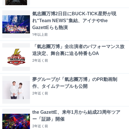
氣志團万博2日目にBUCK-TICK星野が現
れ“Team NEWS”集結、アイナやthe
GazettEらも熱演
1年以上
前
「氣志團万博」全出演者のパフォーマンス放
送決定、舞台裏に迫る特番もOA
2年近く
前
夢グループが「氣志團万博」のPR動画制
作、タイムテーブルも公開
2年近く
前
the GazettE、来年1月から結成23周年ツア
ー「証跡」開催
2年近く
前